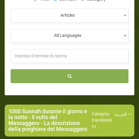
Articles
All Languages
1000 Sunnah durante il giorno e
Category
العربية
la notte
-
Il culto del
translated
Messaggero
- La descrizione
to :
della preghiera del Messaggero