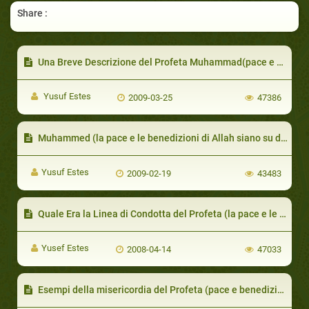
Share :
Una Breve Descrizione del Profeta Muhammad(pace e benedizione su di lui)
Yusuf Estes
2009-03-25
47386
Muhammed (la pace e le benedizioni di Allah siano su di lui) ha Fondato Stabilito le Regole Belliche Secondo dei Pricipi Morali che Superano quelle Annunciati dalla Convenzione di Ginevra.
Yusuf Estes
2009-02-19
43483
Quale Era la Linea di Condotta del Profeta (la pace e le benedizioni di Allah siano su di lui)?
Yusef Estes
2008-04-14
47033
Esempi della misericordia del Profeta (pace e benedizione su di lui) con i non-musulmani