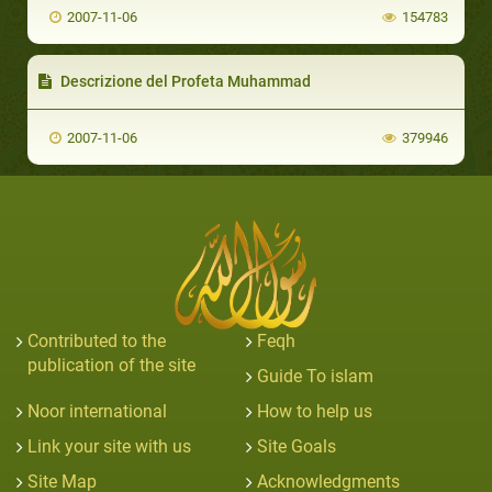
2007-11-06
154783
Descrizione del Profeta Muhammad
2007-11-06
379946
Contributed to the
Feqh
publication of the site
Guide To islam
Noor international
How to help us
Link your site with us
Site Goals
Site Map
Acknowledgments