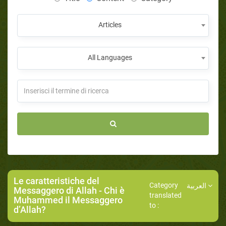
Articles
All Languages
Le caratteristiche del
Category
العربية
Messaggero di Allah
- Chi è
translated
Muhammed il Messaggero
to :
d’Allah?