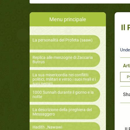
Menu principale
Il
La personalità del Profeta (saaw)
Unde
Replica alle menzogne di Zaccaria
Butrus
Art
La sua misericordia nei conflitti
Р
politici, militari e verso i suoi rivali e i
suoi nemici
1000 Sunnah durante il giorno e la
Sha
notte
La descrizione della preghiera del
Messaggero
Hadith _Nawawi
Il