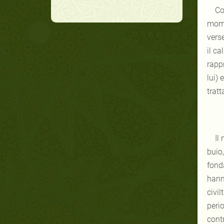
Co
mome
verse
il ca
rappr
lui) 
trat
Il
buio,
fonda
hann
civil
peri
contr