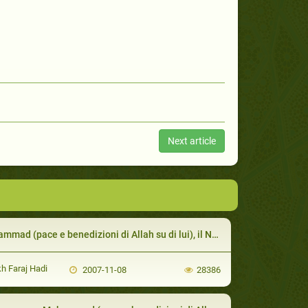
Next article
pace e benedizioni di Allah su di lui), il Nobile guerriero Come egli Trattava la Gente in Tempi di Guerra
h Faraj Hadi
2007-11-08
28386