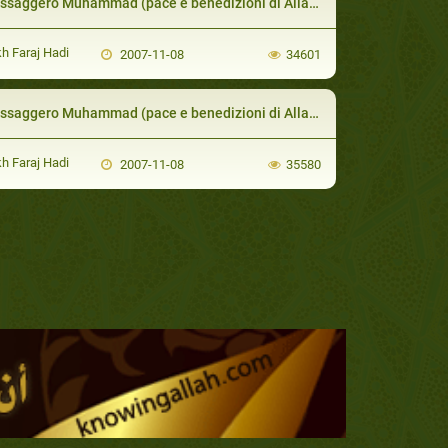
aggero Muhammad (pace e benedizioni di Allah su di lui), un Compagno gentile
h Faraj Hadi
2007-11-08
34601
gero Muhammad (pace e benedizioni di Allah su di lui) Incoraggia allo Sport Nobile e Raffinato
h Faraj Hadi
2007-11-08
35580