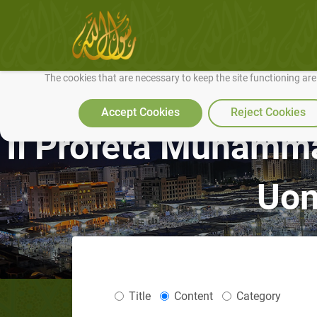
We use cookies to make our site work well for you and so we can conti
The cookies that are necessary to keep the site functioning ar
Accept Cookies
Reject Cookies
Il Profeta Muhammad
Uom
Title
Content
Category