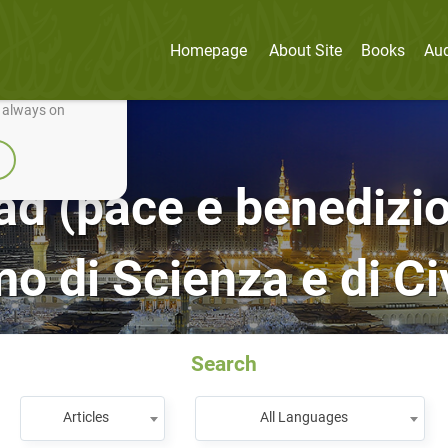
Homepage
About Site
Books
Au
nually improve it.
e always on
 (pace e benedizioni 
o di Scienza e di Civ
Search
Articles
All Languages