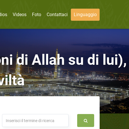
dios
Videos
Foto
Contattaci
Linguaggio
di Allah su di lui),
iltà