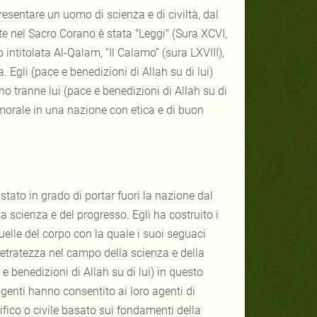
esentare un uomo di scienza e di civiltà, dal
e nel Sacro Corano è stata "Leggi" (Sura XCVI,
 intitolata Al-Qalam, “Il Calamo” (sura LXVIII),
 Egli (pace e benedizioni di Allah su di lui)
o tranne lui (pace e benedizioni di Allah su di
amorale in una nazione con etica e di buon
tato in grado di portar fuori la nazione dal
lla scienza e del progresso. Egli ha costruito i
uelle del corpo con la quale i suoi seguaci
retratezza nel campo della scienza e della
e benedizioni di Allah su di lui) in questo
genti hanno consentito ai loro agenti di
tifico o civile basato sui fondamenti della