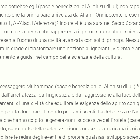
me potrebbe egli (pace e benedizioni di Allah su di lui) non rappr
nto che la prima parola rivelata da Allah, l'Onnipotente, present
tto 1, Al-'Alaq, L'Aderenza)? Inoltre vi è una sura nel Sacro Corano
lamo cioè la penna che rappresenta il primo strumento di scienza.
esenta l'uomo di una civiltà avanzata con solidi principi. Nessun
era in grado di trasformare una nazione di ignoranti, violenta e 
tamento e guida nel campo della scienza e della cultura.
 messaggero Muhammad (pace e benedizioni di Allah su di lui) è s
 dall’arretratezza, dall’ingiustizia e dall’aggressione alla luce de
menti di una civiltà che equilibra le esigenze dello spirito con q
o potuto dominare il mondo per tanti secoli. La debolezza e l’ar
tà che hanno colpito le generazioni successive del Profeta (pace 
odo, sono frutto della colonizzazione europea e americana i cui a
ollare le redini degli eventi e di proibire qualsiasi sviluppo scien