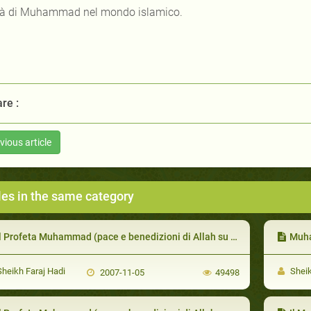
ltà di Muhammad nel mondo islamico.
re :
vious article
les in the same category
l Profeta Muhammad (pace e benedizioni di Allah su di lui) Con la Propria Famiglia
Muhammad (
heikh Faraj Hadi
Sheik
2007-11-05
49498