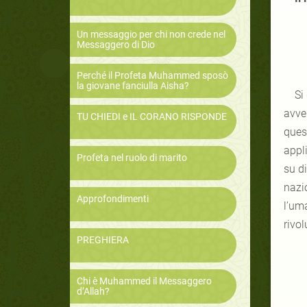
Un messaggio per chi non crede nel
Messaggero di Dio
Perché il Profeta Muhammed sposò
la giovane fanciulla Aisha?
Si
avve
TU CHIEDI e IL CORANO RISPONDE
quest
appl
Profeta nel ruolo di marito
su di
nazio
Approfondimenti
l’um
rivol
PREGHIERA
Chi è Muhammed il Messaggero
d’Allah?