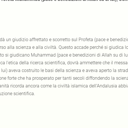
 dà un giudizio affrettato e scorretto sul Profeta (pace e benedizio
rso alla scienza e alla civiltà. Questo accade perché si giudica 
o si giudicano Muhammad (pace e benedizioni di Allah su di lui ) e
ica l'etica della ricerca scientifica, dovrà ammettere che il m
 lui) aveva costruito le basi della scienza e aveva aperto la strad
ne forte che ha prosperato per tanti secoli diffondendo la scienza,
anità ricorda ancora come la civiltà islamica dell’Andalusia abbi
uzione scientifica.