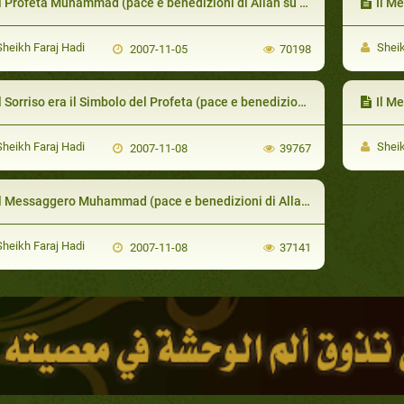
l Profeta Muhammad (pace e benedizioni di Allah su di lui) Con Se Stesso
Il Mess
heikh Faraj Hadi
Sheik
2007-11-05
70198
l Sorriso era il Simbolo del Profeta (pace e benedizioni di Allah su di lui)
Il Messag
heikh Faraj Hadi
Sheik
2007-11-08
39767
 Messaggero Muhammad (pace e benedizioni di Allah su di lui) i Suoi Principi di Igiene e Cura dell’Ambiente
heikh Faraj Hadi
2007-11-08
37141