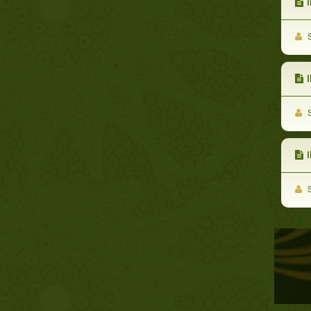
I
S
I
S
Il
S