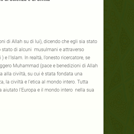
ni di Allah su di lui), dicendo che egli sia stato
lo stato di alcuni musulmani e attraverso
 l'Islam. In realtà, l’onesto ricercatore, se
essaggero Muhammad (pace e benedizioni di Allah
a alla civiltà, su cui è stata fondata una
 la civiltà e l’etica al mondo intero. Tutta
a aiutato l'Europa e il mondo intero nella sua