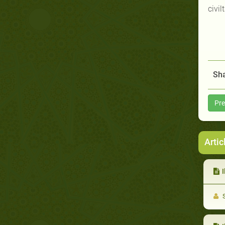
civi
Sha
Pre
Artic
I
S