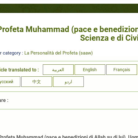
 Profeta Muhammad (pace e benedizioni 
Scienza e di Civi
r category :
La Personalità del Profeta (saaw)
icle translated to :
العربية
English
Français
усский
中文
اردو
re :
 Profeta Muhammad (pace e benedizioni di Allah su di lui), Uomo