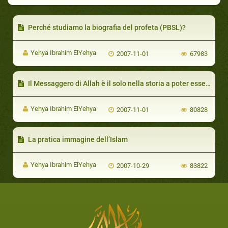
Perché studiamo la biografia del profeta (PBSL)?
Yehya Ibrahim ElYehya
2007-11-01
67983
Il Messaggero di Allah è il solo nella storia a poter essere preso come modello in ogni cosa
Yehya Ibrahim ElYehya
2007-11-01
80828
La pratica immagine dell’Islam
Yehya Ibrahim ElYehya
2007-10-29
83822