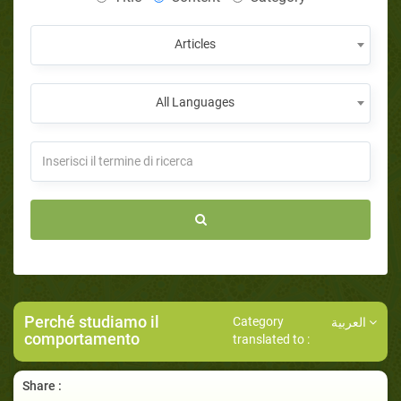
Articles
All Languages
Perché studiamo il
Category
العربية
comportamento
translated to :
Share :