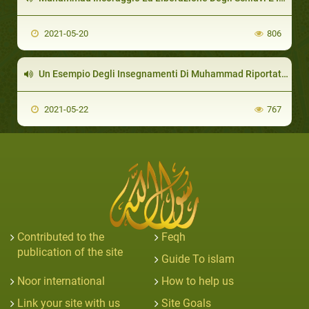
2021-05-20
806
Un Esempio Degli Insegnamenti Di Muhammad Riportati Dai Suoi Compagni In Abissinia
2021-05-22
767
Contributed to the
Feqh
publication of the site
Guide To islam
Noor international
How to help us
Link your site with us
Site Goals