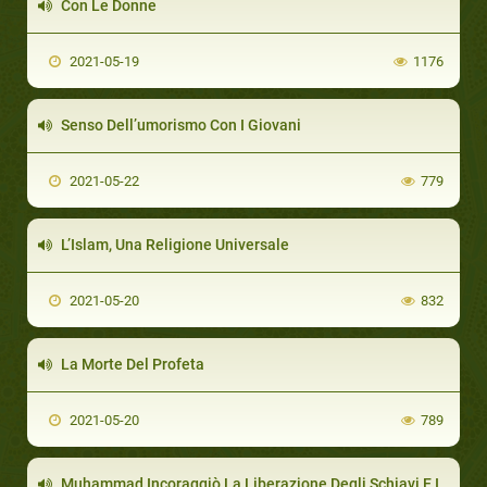
Con Le Donne
2021-05-19
1176
Senso Dell’umorismo Con I Giovani
2021-05-22
779
L’Islam, Una Religione Universale
2021-05-20
832
La Morte Del Profeta
2021-05-20
789
Muhammad Incoraggiò La Liberazione Degli Schiavi E Introdusse Regole Islamiche