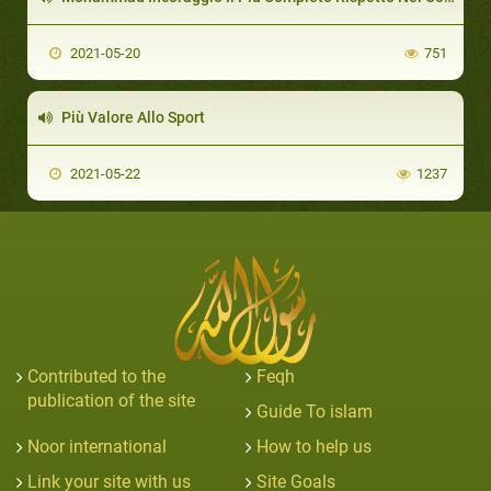
2021-05-20
751
Più Valore Allo Sport
2021-05-22
1237
Contributed to the
Feqh
publication of the site
Guide To islam
Noor international
How to help us
Link your site with us
Site Goals