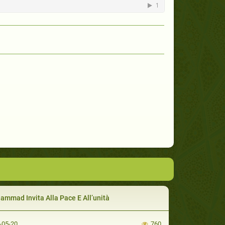
mmad Invita Alla Pace E All’unità
-05-20
760