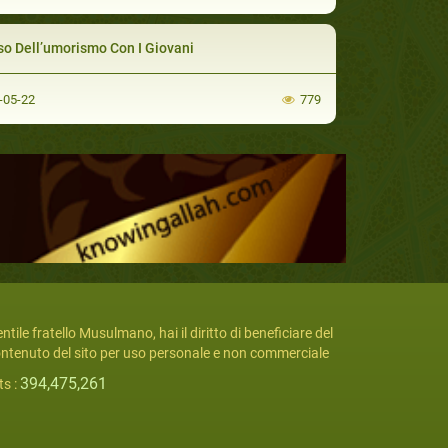
o Dell’umorismo Con I Giovani
-05-22
779
ntile fratello Musulmano, hai il diritto di beneficiare del
ntenuto del sito per uso personale e non commerciale
394,475,261
ts :