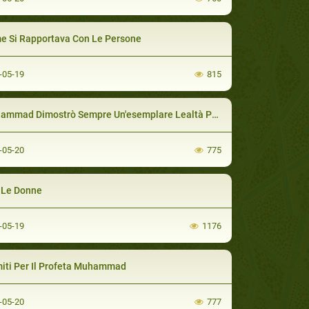
 Si Rapportava Con Le Persone
-05-19
815
ad Dimostrò Sempre Un'esemplare Lealtà Per La Sua Prima Moglie
-05-20
775
 Le Donne
-05-19
1176
miti Per Il Profeta Muhammad
-05-20
777