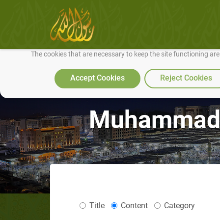
We use cookies to make our site work well for you and so we can conti
The cookies that are necessary to keep the site functioning ar
Accept Cookies
Reject Cookies
Muhammad N
Title
Content
Category