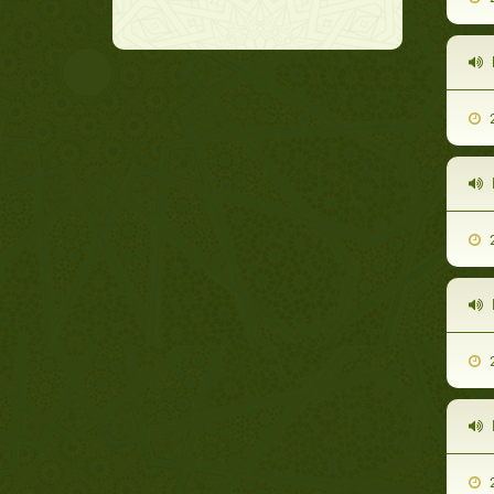
2
2
2
2