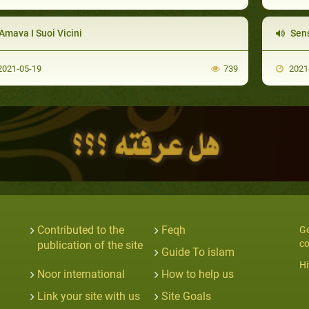
Amava I Suoi Vicini
Sens
021-05-19
739
2021
Contributed to the
Feqh
Ge
co
publication of the site
Guide To islam
Hi
Noor international
How to help us
Link your site with us
Site Goals