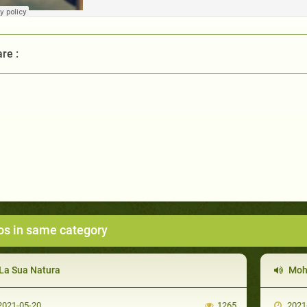
re :
os in same category
La Sua Natura
Moha
021-05-20
1265
2021