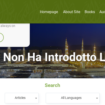
Homepage
About Site
Books
Au
nually improve it.
e always on
on Ha Introdotto L
Search
Articles
All Languages