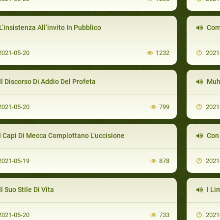
L’insistenza All’invito In Pubblico
Come
021-05-20
1232
2021
Il Discorso Di Addio Del Profeta
Muhamm
021-05-20
799
2021
I Capi Di Mecca Complottano L’uccisione
Con
021-05-19
878
2021
Il Suo Stile Di Vita
I Li
021-05-20
733
2021