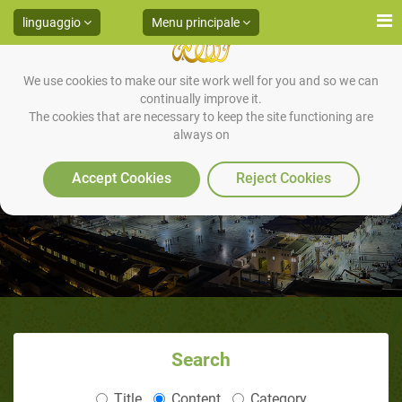
linguaggio
Menu principale
We use cookies to make our site work well for you and so we can
continually improve it.
The cookies that are necessary to keep the site functioning are
always on
Sunnah delle abluzioni
Accept Cookies
Reject Cookies
Search
Title
Content
Category