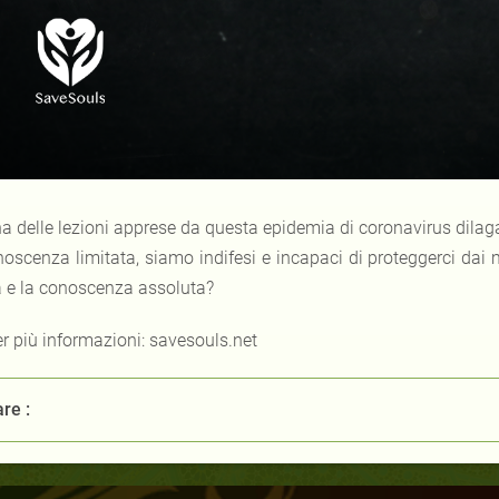
a delle lezioni apprese da questa epidemia di coronavirus dilagan
oscenza limitata, siamo indifesi e incapaci di proteggerci dai ma
a e la conoscenza assoluta?
r più informazioni: savesouls.net
re :