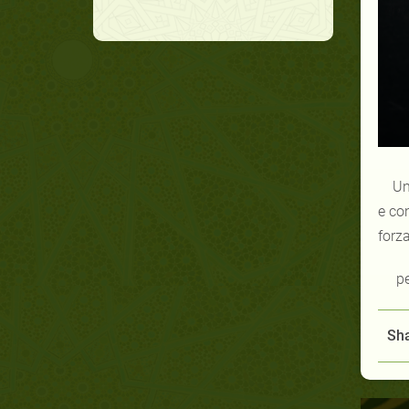
Un
e con
forz
pe
Sha