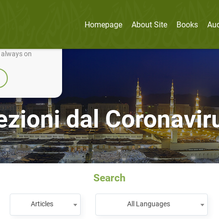
Homepage
About Site
Books
Au
nually improve it.
e always on
ezioni dal Coronavir
Search
Articles
All Languages