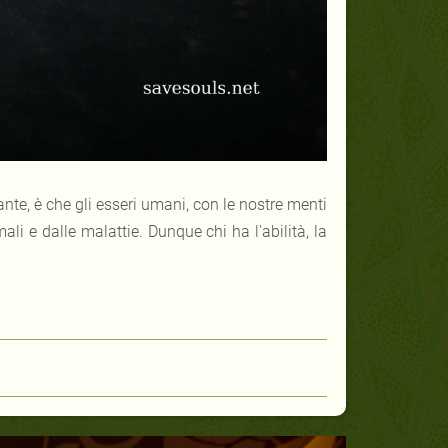
te, è che gli esseri umani, con le nostre menti
li e dalle malattie. Dunque chi ha l'abilità, la