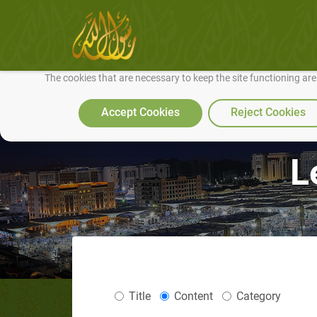
We use cookies to make our site work well for you and so we can conti
The cookies that are necessary to keep the site functioning ar
Accept Cookies
Reject Cookies
L
Title
Content
Category