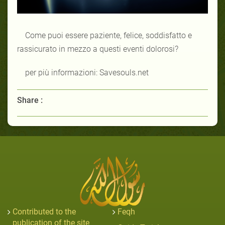
Come puoi essere paziente, felice, soddisfatto e
rassicurato in mezzo a questi eventi dolorosi?
per più informazioni: Savesouls.net
Share :
Contributed to the
Feqh
publication of the site