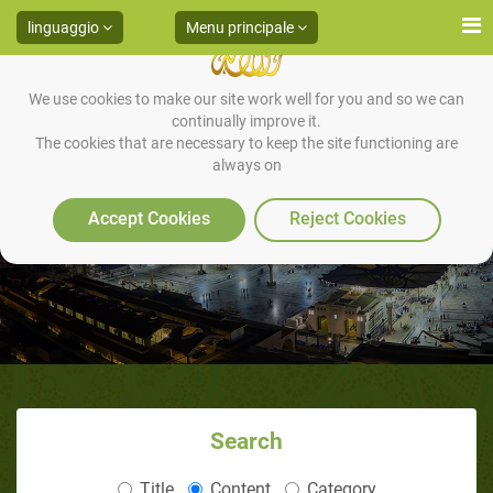
linguaggio
Menu principale
We use cookies to make our site work well for you and so we can
continually improve it.
The cookies that are necessary to keep the site functioning are
always on
Come puoi essere paziente?
Accept Cookies
Reject Cookies
Search
Title
Content
Category