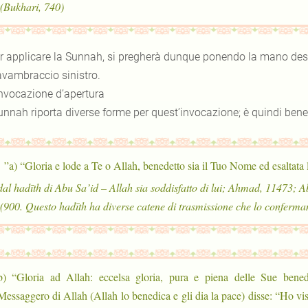
(Bukhari, 740).
r applicare la Sunnah, si pregherà dunque ponendo la mano destra
’avambraccio sinistro.
invocazione d’apertura
unnah riporta diverse forme per quest’invocazione; è quindi bene 
a) “Gloria e lode a Te o Allah, benedetto sia il Tuo Nome ed esaltata l
(dal hadīth di Abu Sa’id – Allah sia soddisfatto di lui; Ahmad, 11473;
900. Questo hadīth ha diverse catene di trasmissione che lo conferman
b) “Gloria ad Allah: eccelsa gloria, pura e piena delle Sue benedi
Messaggero di Allah (Allah lo benedica e gli dia la pace) disse: “Ho vis