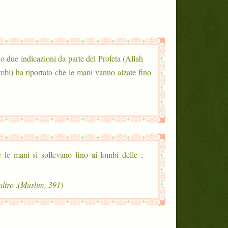
no due indicazioni da parte del Profeta (Allah
ambi) ha riportato che le mani vanno alzate fino
he le mani si sollevano fino ai lombi delle
(Muslim, 391). Quindi, nella preghiera è bene utilizzare talvolta un metodo, talvolta l’altro.