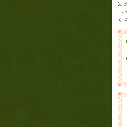
Su c
Ifsah
5) F