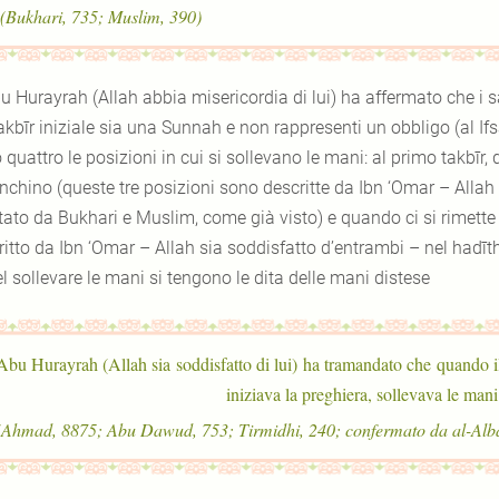
(Bukhari, 735; Muslim, 390).
u Hurayrah (Allah abbia misericordia di lui) ha affermato che i s
akbīr iniziale sia una Sunnah e non rappresenti un obbligo (al If
quattro le posizioni in cui si sollevano le mani: al primo takbīr, 
inchino (queste tre posizioni sono descritte da Ibn ‘Omar – Allah
rtato da Bukhari e Muslim, come già visto) e quando ci si rimette
ritto da Ibn ‘Omar – Allah sia soddisfatto d’entrambi – nel hadīt
l sollevare le mani si tengono le dita delle mani distese
Abu Hurayrah (Allah sia soddisfatto di lui) ha tramandato che quando il 
iniziava la preghiera, sollevava le man