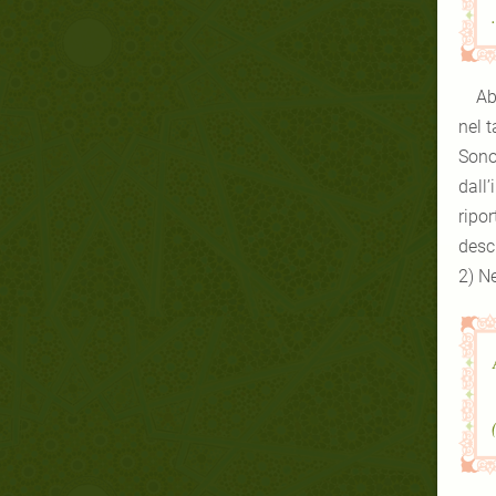
Ab
nel t
Sono 
dall’
ripo
desc
2) Ne