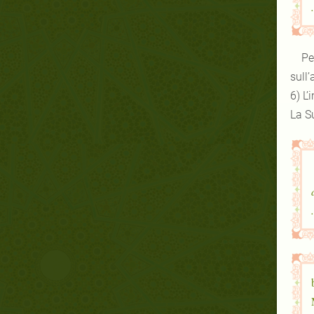
Pe
sull
6) L’
La S