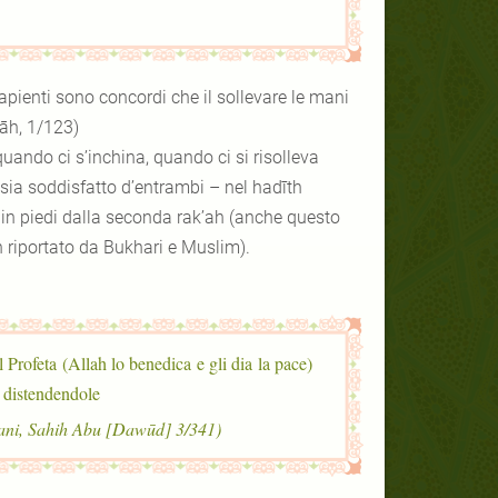
apienti sono concordi che il sollevare le mani
sāh, 1/123)
quando ci s’inchina, quando ci si risolleva
 sia soddisfatto d’entrambi – nel hadīth
 in piedi dalla seconda rak’ah (anche questo
h riportato da Bukhari e Muslim).
Profeta (Allah lo benedica e gli dia la pace)
i distendendole
(Ahmad, 8875; Abu Dawud, 753; Tirmidhi, 240; confermato da al-Albani, Sahih Abu [Dawūd] 3/341)