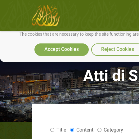
We use cookies to make our site work well for you and so we can conti
The cookies that are necessary to keep the site functioning ar
Accept Cookies
Reject Cookies
Atti di 
Title
Content
Category