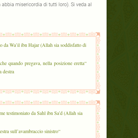
bbia misericordia di tutti loro). Si veda al
o da Wa’il ibn Hajar (Allah sia soddisfatto di
 che quando pregava, nella posizione eretta
 destra”
me testimoniato da Sahl ibn Sa’d (Allah sia
“Nella preghiera, agli uomini fu detto di mettere la mano destra sull’avambraccio sinistro”