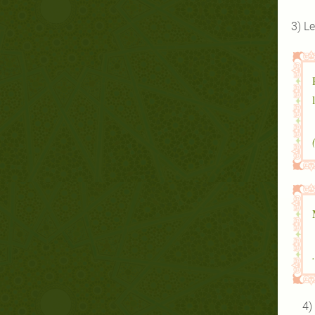
3) Le
4)