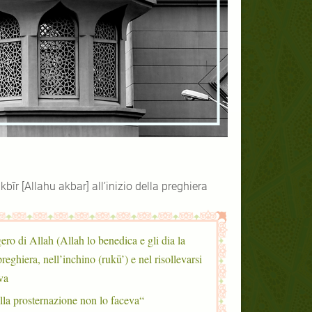
kbīr [Allahu akbar] all’inizio della preghiera
ro di Allah (Allah lo benedica e gli dia la
reghiera, nell’inchino (rukū’) e nel risollevarsi
a:
“Allah ascolta chi Lo loda. Lode a Te nostro Signore”; ma nella prosternazione non lo faceva