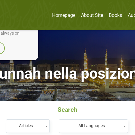
Homepage
About Site
Books
Au
nually improve it.
e always on
Sunnah nella posizio
Search
Articles
All Languages