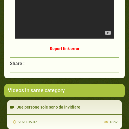
Report link error
Share :
Videos in same category
Due persone sole sono da invidiare
2020-05-07
1352