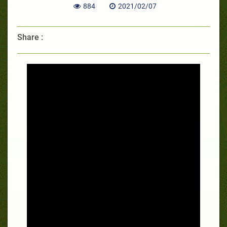
884
2021/02/07
Share :