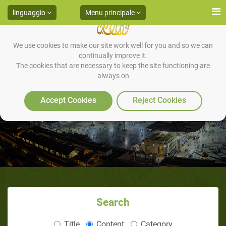
linguaggio
Menu principale
We use cookies to make our site work well for you and so we can
continually improve it.
The cookies that are necessary to keep the site functioning are
always on
Alcuni dei seguaci in Abissinia
Accept Cookies
Reject Cookies
Search
Title
Content
Category