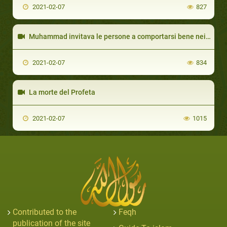
2021-02-07
827
Muhammad invitava le persone a comportarsi bene nei confronti degli animali
2021-02-07
834
La morte del Profeta
2021-02-07
1015
Contributed to the
Feqh
publication of the site