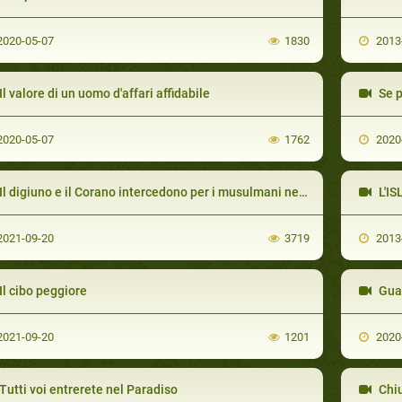
020-05-07
1830
2013
Il valore di un uomo d'affari affidabile
Se p
020-05-07
1762
2020
Il digiuno e il Corano intercedono per i musulmani nel Giorno del Giudizio
L'IS
021-09-20
3719
2013
Il cibo peggiore
Guar
021-09-20
1201
2020
Tutti voi entrerete nel Paradiso
Chiu