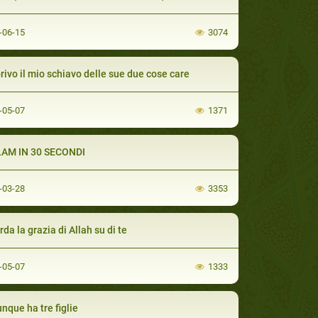
-06-15
3074
rivo il mio schiavo delle sue due cose care
-05-07
1371
LAM IN 30 SECONDI
-03-28
3353
da la grazia di Allah su di te
-05-07
1333
nque ha tre figlie