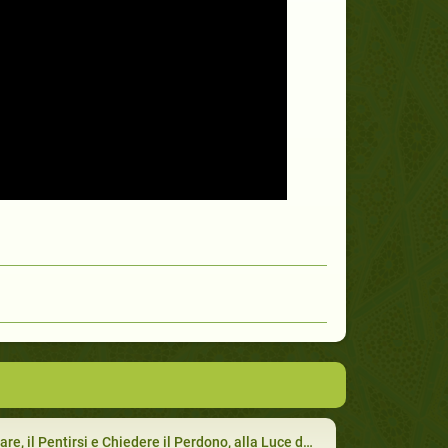
re, il Pentirsi e Chiedere il Perdono, alla Luce della Misericordia di Dio