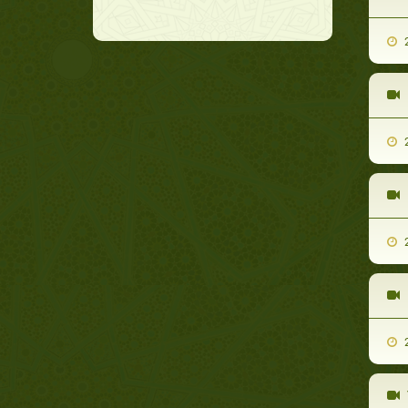
2
2
2
2