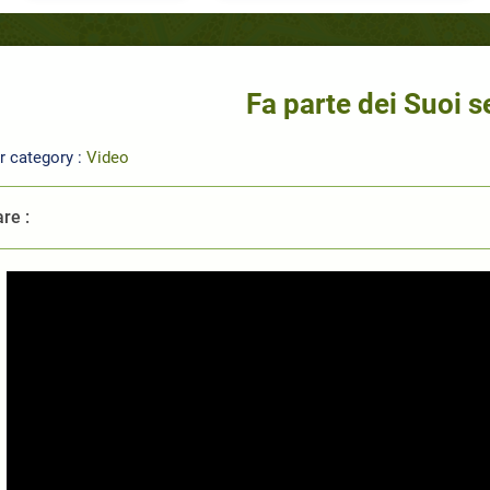
Fa parte dei Suoi s
r category :
Video
re :