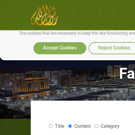
We use cookies to make our site work well for you and so we can conti
The cookies that are necessary to keep the site functioning ar
Accept Cookies
Reject Cookies
Fa
Title
Content
Category