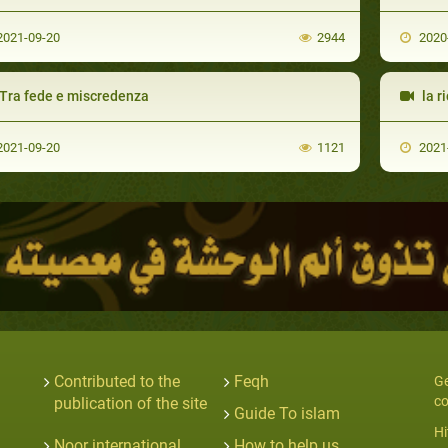
021-09-20
2944
2020
Tra fede e miscredenza
la ri
021-09-20
1121
2021
Contributed to the
Feqh
Ge
co
publication of the site
Guide To islam
Hi
Noor international
How to help us