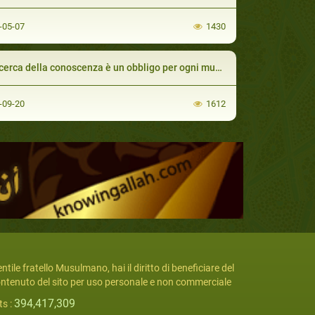
-05-07
1430
cerca della conoscenza è un obbligo per ogni musulmano
-09-20
1612
ntile fratello Musulmano, hai il diritto di beneficiare del
ntenuto del sito per uso personale e non commerciale
394,417,309
ts :