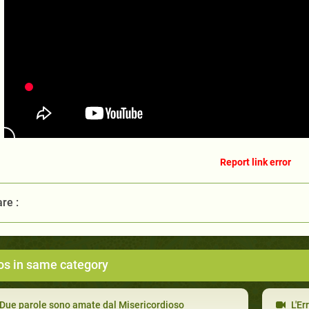
Report link error
re :
os in same category
Due parole sono amate dal Misericordioso
L'Erra