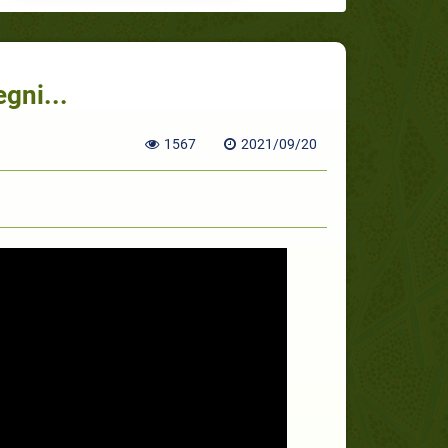
egni...
1567
2021/09/20