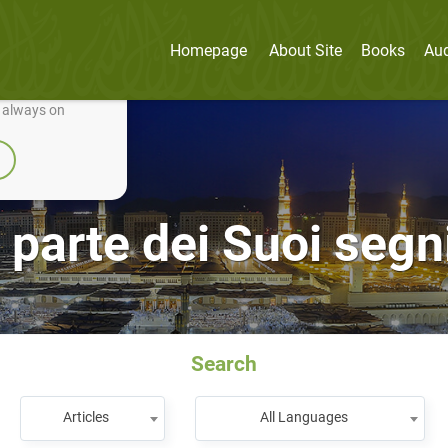
Homepage
About Site
Books
Au
nually improve it.
e always on
 parte dei Suoi segni
Search
Articles
All Languages