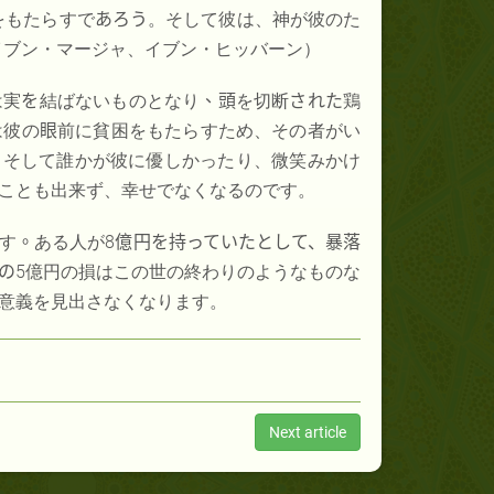
をもたらすで
あろう
。そして彼は、神が彼のた
イブン・マージャ、イブン・ヒッバーン）
は実
を
結ばないものとなり
、頭
を切断
された
鶏
は彼の
眼
前に貧困をもたらすため、その者がい
。
そして誰かが彼に優しかったり、微笑みかけ
ことも出来ず、幸せでなくなるのです。
す
。
ある人が8
億円を持っていたとして、暴落
の
5億円の損はこの世の終わりのようなものな
意義を見出さなくなります。
Next article