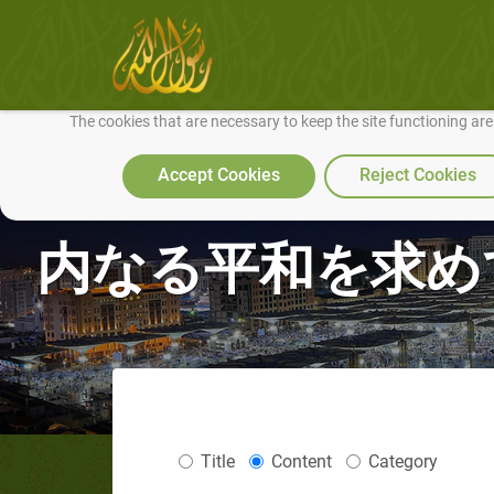
We use cookies to make our site work well for you and so we can conti
The cookies that are necessary to keep the site functioning ar
Accept Cookies
Reject Cookies
内なる平和を求め
Title
Content
Category