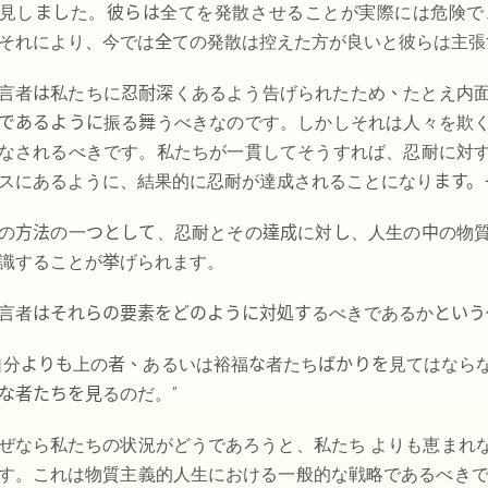
見し
まし
た。
彼らは
全てを発散させることが実際には危険で
それにより、今では
全
ての発散は控えた方が良いと彼らは主張
言者
は
私たちに
忍耐深
くあるよう告げられたため
、
たとえ内
であるように
振る
舞
うべきなのです。しかしそれは人々を欺
なされるべきです。私たちが一貫してそうすれば、忍耐に対
スにあるように、結果的に忍耐が達成されることになり
ます。
の
方法
の一
つとして
、忍耐とその
達成
に対
し
、人生の
中
の物
識することが
挙
げられます。
言者
はそれらの
要素
をどのように
対処
す
るべきであるか
という
自分
よりも
上の
者、
あるいは裕福
な
者たち
ばかりを
見てはなら
な者たち
を見
るのだ。”
ぜなら私たちの状況がどうであろうと、私たち よりも恵まれ
す。これは物質主義的人生における一般的な戦略であるべきで