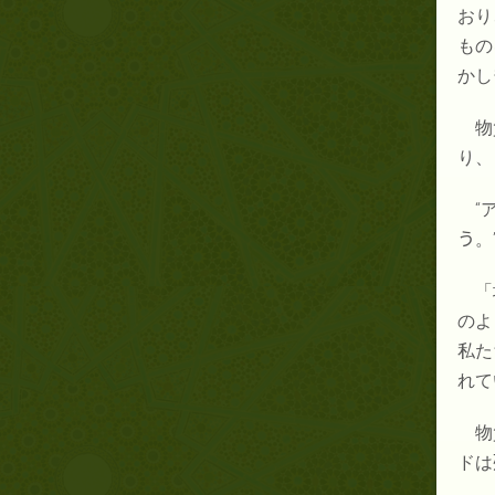
おり
もの
かし
物
り、
“
う
。
「
のよ
私た
れて
物
ドは