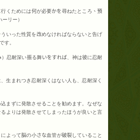
に
行くためには
何
が必要
かを
尋ねたところ
、預
ハーリー）
そういった性質を
改
めなければならないと告げ
です。
み
）忍耐深い
振
る舞
いをすれば
、神は
彼
に忍耐
は、生まれつき忍耐深くはない人も、忍耐深く
め込まずに発散させることを勧めます。なぜな
なるよりは発散させてしまったほうが良いと言
りによって
脳
の小
さな
血管が
破裂
していること