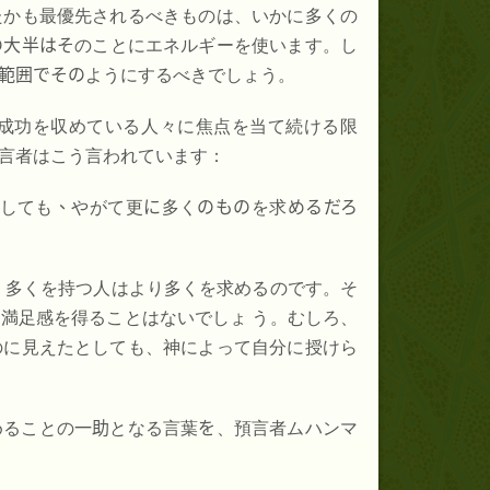
たかも最優先されるべきものは、いかに多くの
の大半はそ
のことにエネルギーを使います。し
範囲でその
ようにするべきでしょう。
成功を収めている人々に焦点を当て続ける限
言者はこう言われています：
しても
、
やがて更
に
多く
のもの
を求
めるだろ
。多くを持つ人はより多くを求めるのです。そ
満足感を得ることはないでしょ う。むしろ、
のに見えたとしても、神によって自分に授けら
めることの
一助
となる言葉
を
、預言者ムハンマ