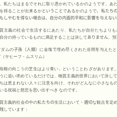
、私たちはまるでそれに取り憑かれているかのようです。あ
を得ることが出来るか
ということ
であるかのようで
、私たち
もしやむを得ない場合は、自分の内面的平和に影響を与えない
質主義の社会で生活するにあたり、私たちが自分たちよりも
自分の持っているものに満足することは決して
ありません
。預
アダムの
子孫（人類）
に金塊
で
埋め
尽
くされた谷間
を
与えたと
”（サヒーフ・ムスリム）
垣根の向こうの芝生はより青い」ということわ ざがあります
うに追い求めているだけでは、物質主義的世界において決して
ちは恵まれない人々に注意を向け、それがどんなに小さなも
いる祝福と慈悲を思い出すべき なのです。
質主義的社会
の
中の私
たちの
生活において
、適切
な観点
を
定
残
しています：