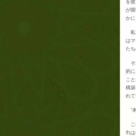
を彼
が開
かに
私
はマ
たち
そ
的に
こと
構築
れて
“
こ
れ
は