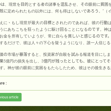
神
は
、現世を
目的
とする者
の
諸事を
混乱
させ、
その
眼前に
貧困
既に
定められたもの以外には、何も得はしないで
あろう
。”（
えに
、
もし現世
が
最大の
目標
とされたのであれば、彼の
行動
うにあちこちを
狂
ったように駆け
回
ることになる
のです
。神
お金を所有していようが、常に自らを
貧しいと感じるのです
するだけで、彼は人々の下心を疑うようになり、誰一人信じる
価
の
市場が
暴落
すると、投資家
が
自殺を
試
みる報道
を
目にしま
果
5億円の損失を出し、3
億円が残ったとしても、彼にとってそ
す。神が彼の眼前に貧困をもたらしたため、彼はその後生きる
re :
vious article