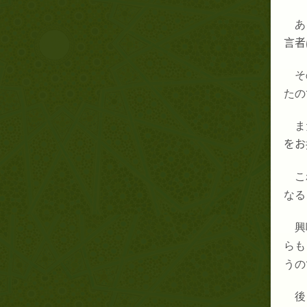
あ
言者
そ
たの
ま
をお
こ
なる
興
らも
うの
後