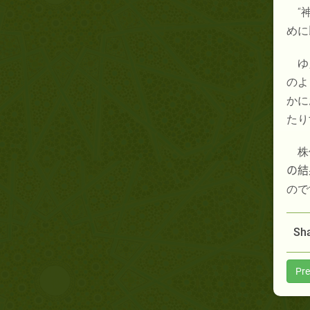
“
めに
ゆ
のよ
かに
たり
株
の結
ので
Sha
Pre