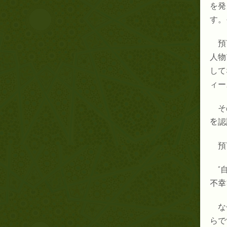
を発
す。
預
人物
して
ィー
そ
を
認
預
“
不幸
な
らで