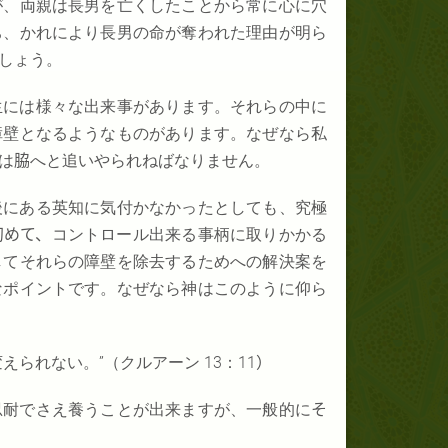
が、両親は長男を亡くしたことから常に心に穴
ち、かれにより長男の命が奪われた理由が明ら
しょう。
生には様々な出来事があります。それらの中に
障壁となるようなものがあります。なぜなら私
は
脇
へと追いやられねばなりません。
後にある英知に気付かなかったとしても、究極
初めて、
コントロール出来る事柄に取りかかる
してそれらの障壁を除去するためへの解決案を
なポイントです。なぜなら神はこのように仰ら
えられない。”（クルアーン 13：11
）
忍耐でさえ養うことが出来ますが、一般的に
そ