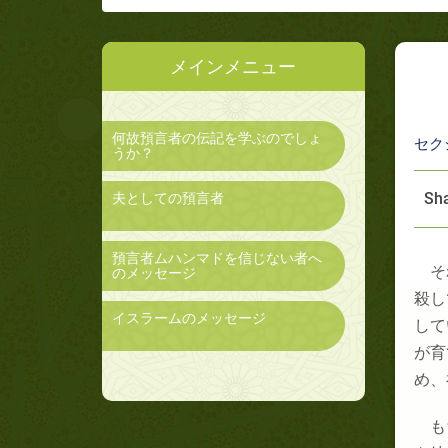
メインメニュー
何故預言者の伝記を学ぶのでしょ
セク
うか？
Sha
夫としての預言者
預言者ムハンマドを信じない者へ
そ
のメッセージ
殺し
イスラームのメッセージ
して
が育
め、
も