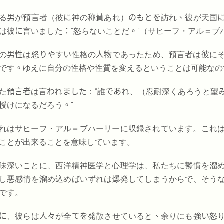
る
男
が預言者（彼
に
神の
称賛
あれ）
のもとを
訪れ
、彼
が天国
は彼
に
言いました
：
“怒らないことだ
。
”（サヒーフ・アル＝ブ
の
男性
は怒
りやすい
性格の
人物
であったため、預言者は
彼
に
です
。
ゆえに自分の性格や性質を変えるということは可能なの
た
預言者
は言
われました
：“誰
であれ
、（忍耐深くあろうと望
授けになるだろう
。
”
れはサヒーフ・アル＝ブハーリーに収録されています。これ
ことが出来ることを意味しています。
味深いことに、西洋精神医学と心理学は、私たちに鬱憤を溜
し悪感情を溜め込めばいずれは爆発してしまうからで、そう
です。
に
、彼らは
人々
が全
てを
発散させていると
、
余りにも強
い
怒