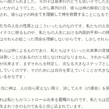
らへ授けられました。その子は親孝行のとても良い子でした
いたかのようでした。
しかし
審判の日、彼らは神の御前に立
され、彼らはその時全
てを理解して神を称賛する
ことになるで
たちの
人生の
性質
とはこういったものなのです。私たちの人
イナスに映るものや、私たちの人生における内面的平和への
はそれらが起こった理由を理解しないからです。しかしそれら
れらは神によるものであり、私たちはそういった出来事の背
は
善いことがあるのだと信じなければなりません。それから
が出来ます。まずそれらを特定し、次なる大きなステップと
していくのです。そのためには自分を変えていくことが大き
い
るからで
す：
本当に神は、人が自ら変えない限り、決して人
々
（の運命）を変
れは
私
たちがコントロール出来る
範疇
のものです。私たちは
生まれつきのものであると信じ込まれています。