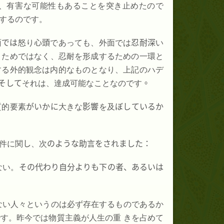
、有害な可能性もあることを突き止めたので
するのです。
面
では
怒り
心頭
であっても、外面では
忍耐深
い
くためではなく、忍耐を形成するための一環と
する外的観念は内的なものとなり、上記のハデ
そして
それは、達成可能なことなのです
。
質的要素
がいかに
大きな
影響
を及
ぼしているか
件に関
し
、次
のような
助言
をされました
：
ない。
その代わり自分よりも下の者、あるいは
ない人々というのは必ず存在するものであるか
す。昨今では物質主義が人生の重 きを占めて