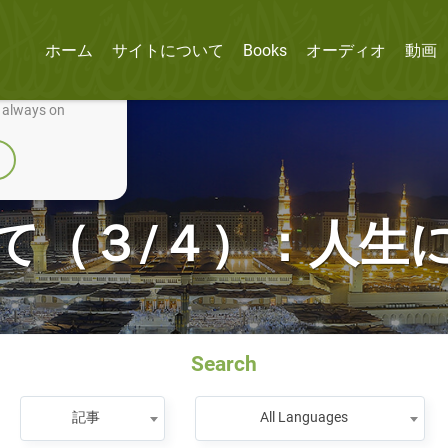
ホーム
サイトについて
Books
オーディオ
動画
nually improve it.
e always on
て（３/４）：人生
Search
記事
All Languages