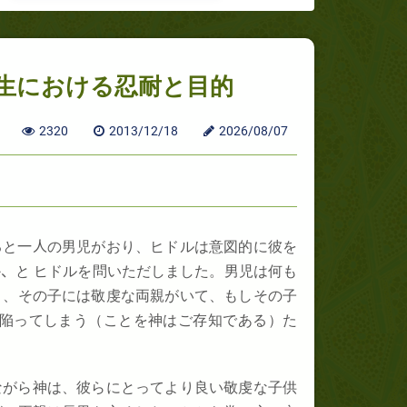
生における忍耐と目的
2320
2013/12/18
2026/08/07
ると
一人
の男児がおり、ヒドルは意図的に彼を
か
、
と ヒドルを問いただしました。男児は何も
と、その子には敬虔な両親がいて、もしその子
に陥ってしまう（ことを神はご存知である）た
ながら神は、彼らにとってより良い敬虔な子供