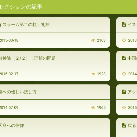
セクションの記事
イスラーム第二の柱：礼拝
イス
015-03-18
2163
2013
無神論（２/２）：理解の問題
中国
015-02-17
1923
2014
妻への優しい接し方
アッ
014-07-09
1965
2015
天命への信仰
戻る