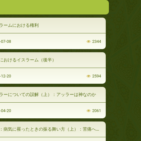
ラームにおける権利
-07-08
2344
におけるイスラーム（後半）
-12-20
2594
ラーについての誤解（上）：アッラーは神なのか
-04-20
2061
：病気に罹ったときの振る舞い方（上）：苦痛への忍耐