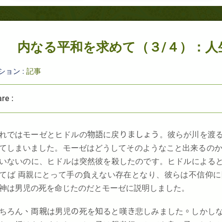
内なる平和を求めて（３/４）：人
ション :
記事
re :
れではモーゼとヒドルの
物語
に戻
りましょう
。彼らが川を渡
てしまいました。モーゼはどうしてそのようなこと出来るの
いないのに、ヒドルは突然彼を殺したのです。ヒドルによる
てば 両親にとって手の負えない存在となり、彼らは不信仰
神は男児の死を命じたのだとモーゼに説明しました。
ちろん
、両親
は男児
の
死を
知
ると嘆
き
悲しみました
。
しかし