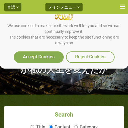
言語
メインメニュー
We use cookies to make our site work well for you and so we can
アブドッラティーフ・アブドッ
continually improve it.
The cookies that are necessary to keep the site functioning are
always on
ラー 元プロテスタントの米国
人（後半）：いかにイスラーム
Accept Cookies
Reject Cookies
が私の人生を変えたか
Search
Title
Content
Category