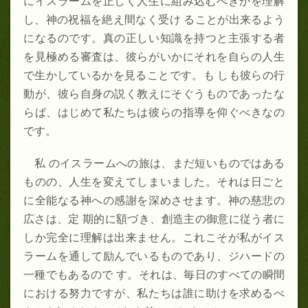
にイスラームを正しく人生に組み込むべきかを理解
し、神の祝福を絶え間なく受け ることが出来るよう
になるのです。真の正しい知識を持つと主張する者
を見極める審査は、彼らがいかにそれを自らの人生
で生かしているかを見ることです。も しも彼らの行
動が、彼ら自身の説く教えにそぐうものであったな
らば、はじめて私たちは彼らの指導を仰ぐべきなの
です。
私 のイスラームへの旅は、まだ短いものではある
ものの、人生を変えてしまいました。それは日ごと
に全能なる神への感謝を深めさせます。神の慈悲の
広さは、定 期的に額づき、創造主の御意に従う者に
しか完全に理解は出来ません。これこそが私がイス
ラームを通して励んでいるものであり、ジハードの
一種でもあるので す。それは、毎日のすべての瞬間
における努力ですが、私たちは誰に助けを求めるべ