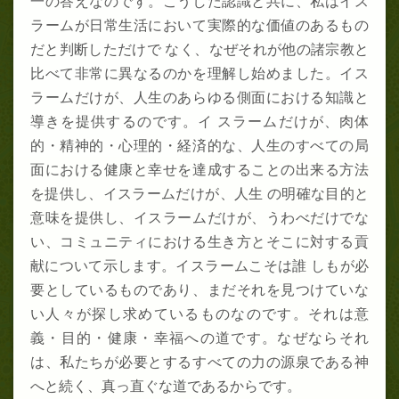
一の答えなのです。こうした認識と共に、私はイス
ラームが日常生活において実際的な価値のあるもの
だと判断しただけで なく、なぜそれが他の諸宗教と
比べて非常に異なるのかを理解し始めました。イス
ラームだけが、人生のあらゆる側面における知識と
導きを提供するのです。イ スラームだけが、肉体
的・精神的・心理的・経済的な、人生のすべての局
面における健康と幸せを達成することの出来る方法
を提供し、イスラームだけが、人生 の明確な目的と
意味を提供し、イスラームだけが、うわべだけでな
い、コミュニティにおける生き方とそこに対する貢
献について示します。イスラームこそは誰 しもが必
要としているものであり、まだそれを見つけていな
い人々が探し求めているものなのです。それは意
義・目的・健康・幸福への道です。なぜならそれ
は、私たちが必要とするすべての力の源泉である神
へと続く、真っ直ぐな道であるからです。