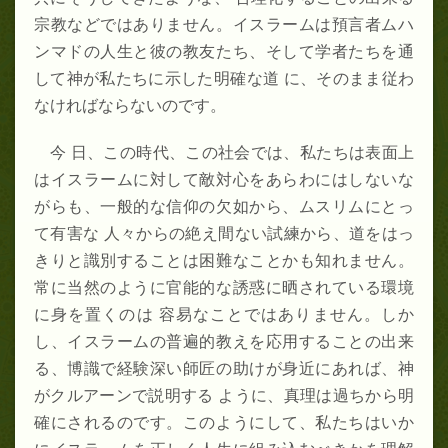
宗教などではありません。イスラームは預言者ムハ
ンマドの人生と彼の教友たち、そして学者たちを通
して神が私たちに示した明確な道 に、そのまま従わ
なければならないのです。
今 日、この時代、この社会では、私たちは表面上
はイスラームに対して敵対心をあらわにはしないな
がらも、一般的な信仰の欠如から、ムスリムにとっ
て有害な 人々からの絶え間ない試練から、道をはっ
きりと識別することは困難なことかも知れません。
常に当然のように官能的な誘惑に晒されている環境
に身を置くのは 容易なことではありません。しか
し、イスラームの普遍的教えを応用することの出来
る、博識で経験深い師匠の助けが身近にあれば、神
がクルアーンで説明する ように、真理は過ちから明
確にされるのです。このようにして、私たちはいか