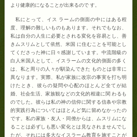
より健康的になることが出来るので す。
私にとって、イス ラームの側面の中にはある程
度、理解の難しいものもあります。それでもなお、
私は自分の人生に必要とされる変化を容易とし、善
きムスリムとして依然、米国 に住むことを可能とし
てくださった神に日々感謝しています。中流階級の
白人米国人として、イスラームの文化的側面の多く
は、私と周りの人々が馴染んできた ものとは非常に
異なります。実際、私が家族に改宗の事実を打ち明
けたとき、彼らの疑問や心配のほとんど全てが結
婚、社会生活、家族観などの文化的相違に関 わるも
のでした。彼らは私の神の信仰に関する信条や宗教
的実践行為についてはほとんど気に留めなかったの
です。私の家族・友人・同僚からは、ムスリムにな
ることは必ずしも悪い変化とは見なされませんでし
たが、それには多大なイスラーム教育を施すことが