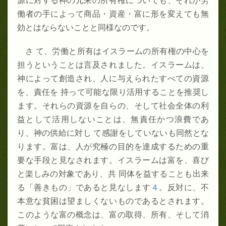
源に対する神の元来の所有権についても、それが労
働者の手によって商品・資産・富に形を変えても無
効とはならないことと同様なのです。
さ て、労働と所有はイスラームの所有権の中心を
担うということは言及されました。イスラームは、
神によって創造され、人に与えられたすべての資源
を、責任を 持って可能な限り活用することを推奨し
ます。それらの資源を自らの、そして社会全体の利
益として活用しないことは、無責任かつ浪費であ
り、神の供給に対し て感謝をしていないも同然とな
ります。富は、人が究極の目的を達成するための重
要な手段と見なされます。イスラームは富を、喜び
と楽しみの対象であり、共 同体を益することも出来
る「善きもの」であると見なします
４
。反対に、不
本意な貧困は望ましくないものであるとされます。
このような富の概念は、富の取得、所有、そして消