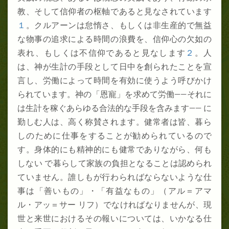
教、そして信仰者の枢軸であると見なされています
１
。クルアーンは怠惰さ、もしくは非生産的で無益
な物事の追求による時間の浪費を、信仰心の欠如の
表れ、もしくは不信仰であると見なします
２
。人
は、神が生計の手段として日中を創られたことを宣
言し、労働によって時間を有効に使うよう呼びかけ
られています。神の「恩寵」を求めて労働――それに
は生計を稼ぐあらゆる合法的な手段を含みます―― に
勤しむ人は、高く称賛されます。健常者は皆、暮ら
しのために仕事をすることが勧められているので
す。身体的にも精神的にも健常でありながら、何も
しない で暮らして家族の負担となることは認められ
ていません。誰しもが行わらればならないような仕
事は「善いもの」・「有益なもの」（アル＝アマ
ル・アッ＝サー リフ）でなければなりませんが、現
世と来世におけるその報いについては、いかなる仕