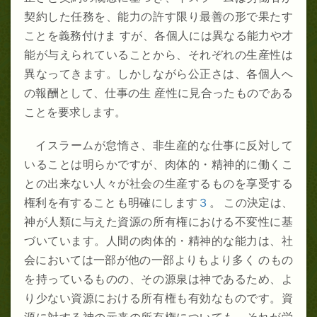
契約した任務を、能力の許す限り最善の形で果たす
ことを義務付けま すが、各個人には異なる能力や才
能が与えられていることから、それぞれの生産性は
異なってきます。しかしながら公正さは、各個人へ
の報酬として、仕事の生 産性に見合ったものである
ことを要求します。
イスラームが怠惰さ、非生産的な仕事に反対して
いることは明らかですが、肉体的・精神的に働くこ
との出来ない人々が社会の生産するものを享受する
権利を有することも明確にします
３
。 この決定は、
神が人類に与えた資源の所有権における不変性に基
づいています。人間の肉体的・精神的な能力は、社
会においては一部が他の一部よりもより多く のもの
を持っているものの、その源泉は神であるため、よ
り少ない資源における所有権も有効なものです。資