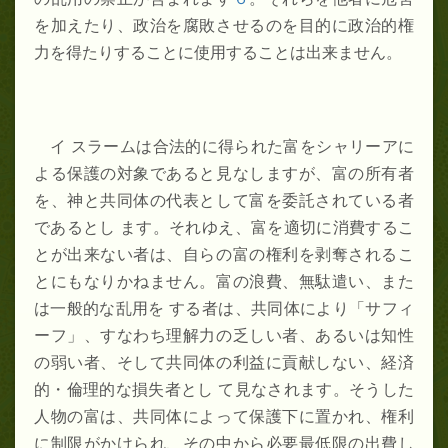
を加えたり、政治を腐敗させるのを目的に政治的権
力を得たりすることに使用することは出来ません。
イ スラームは合法的に得られた富をシャリーアに
よる保護の対象であると見なしますが、富の所有者
を、神と共同体の代表として富を委託されている者
であるとし ます。それゆえ、富を適切に消費するこ
とが出来ない者は、自らの富の権利を剥奪されるこ
とにもなりかねません。富の浪費、無駄遣い、また
は一般的な乱用を する者は、共同体により「サフィ
ーフ」、すなわち理解力の乏しい者、あるいは知性
の弱い者、そして共同体の利益に貢献しない、経済
的・倫理的な損失者とし て見なされます。そうした
人物の富は、共同体によって保護下に置かれ、権利
に制限がかけられ、その中から必要最低限の出費し