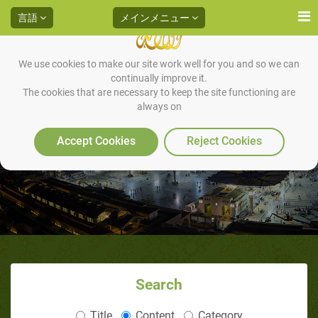
言語
メインメニュー
We use cookies to make our site work well for you and so we can
continually improve it.
The cookies that are necessary to keep the site functioning are
always on
労働と富
Accept Cookies
Reject Cookies
Search
Title
Content
Category