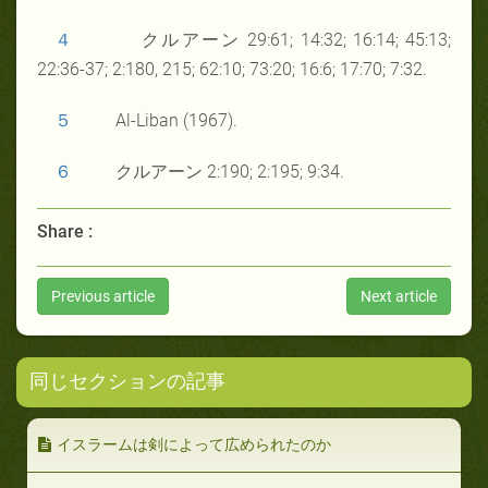
４
クルアーン 29:61; 14:32; 16:14; 45:13;
22:36-37; 2:180, 215; 62:10; 73:20; 16:6; 17:70; 7:32.
５
Al-Liban (1967).
６
クルアーン 2:190; 2:195; 9:34.
Share :
Previous article
Next article
同じセクションの記事
イスラームは剣によって広められたのか