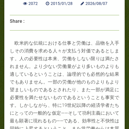
2072
2015/01/28
2026/08/07
Share :
欧米的な伝統における仕事と労働は、品物を入手
しその消費を求める人々が支払う対価であるとしま
す。人の必要性は本来、労働をしない限りは満たさ
れません。より少ない労働量がより多いものよりも
適しているということは、論理的でも必然的な結果
でもありません。一部の労働が他のものよりもより
望ましいものであるとされたり、また一部が満足に
必要性を満たせないものであるということも事実で
す。しかしながら、特に19世紀以降の経済学者たち
にとっての一般的な仮定――そして功利主義において
最も顕著に現れるもの――である、効率性と不快性は
同時に上昇するということ、また賃労働からは本質