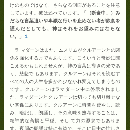
けのものではなく、さらなる側面があることを注意
しています。彼は述べています。
「（断食中、）み
だらな言葉遣いや卑猥な行いを止めない者が飲食を
謹んだとしても、神はそれをお望みにはならな
い。
」
１
ラ マダーンはまた、ムスリムがクルアーンとの関
係を強化する月でもあります。こういうと奇妙に聞
こえるかもしれませんが、神の言葉は導きの光であ
り、慈悲で もあります。クルアーンはそれを読むす
べての人の人生を多かれ少なかれ変えてしまうもの
です。クルアーンはラマダーン中に啓示されまし
た。ラマダーンとク ルアーンは切っても切り離せな
い関係にあります。クルアーンに時間を費やし、読
み、暗記し、朗誦し、その意味を熟考することは、
精神的な高揚と平穏、そし て力の源泉でもありま
す。夜間の朗誦は特に有益で、そこに日中の忙しさ