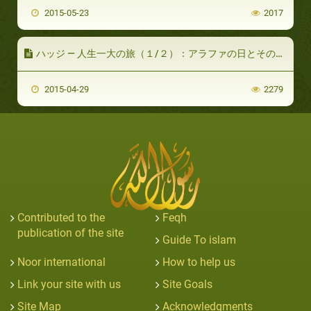
2015-05-23
2017
ハッジ ― 人生一大の旅（１/２）：アラファの日とその準備
2015-04-29
2279
Contributed to the
Feqh
publication of the site
Guide To islam
Noor international
How to help us
Link your site with us
Site Goals
Site Map
Acknowledgments