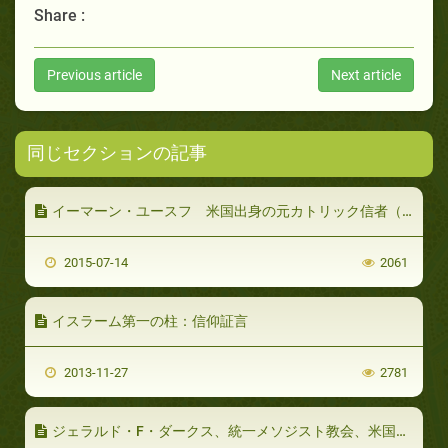
Share :
Previous article
Next article
同じセクションの記事
イーマーン・ユースフ 米国出身の元カトリック信者（３／４）
2015-07-14
2061
イスラーム第一の柱：信仰証言
2013-11-27
2781
ジェラルド・F・ダークス、統一メソジスト教会、米国（パート3/4）