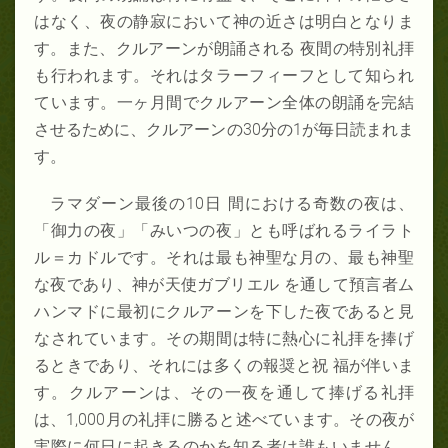
はなく、夜の静寂において神の近さは明白となりま
す。また、クルアーンが朗誦される 夜間の特別礼拝
も行われます。それはタラーフィーフとして知られ
ています。一ヶ月間でクルアーン全体の朗誦を完結
させるために、クルアーンの30分の1が毎日読まれま
す。
ラマダーン最後の10日 間における奇数の夜は、
「御力の夜」「みいつの夜」とも呼ばれるライラト
ル＝カドルです。それは最も神聖な月の、最も神聖
な夜であり、神が天使ガブリエル を通して預言者ム
ハンマドに最初にクルアーンを下した夜であると見
なされています。その期間は特に熱心に礼拝を捧げ
るときであり、それには多くの報奨と祝 福が伴いま
す。クルアーンは、その一夜を通して捧げる礼拝
は、1,000月の礼拝に勝ると述べています。その夜が
実際に何日に起きるのかを知る者は誰もいません。