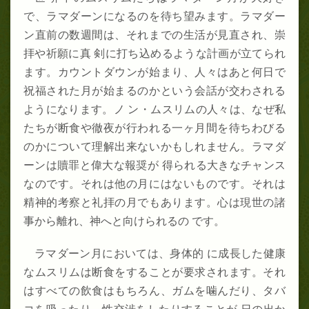
で、ラマダーンになるのを待ち望みます。ラマダー
ン直前の数週間は、それまでの生活が見直され、崇
拝や祈願に真 剣に打ち込めるような計画が立てられ
ます。カウントダウンが始まり、人々はあと何日で
祝福された月が始まるのかという会話が交わされる
ようになります。ノ ン・ムスリムの人々は、なぜ私
たちが断食や徹夜が行われる一ヶ月間を待ちわびる
のかについて理解出来ないかもしれません。ラマダ
ーンは贖罪と偉大な報奨が 得られる大きなチャンス
なのです。それは他の月にはないものです。それは
精神的考察と礼拝の月でもあります。心は現世の諸
事から離れ、神へと向けられるの です。
ラマダーン月においては、身体的 に成長した健康
なムスリムは断食をすることが要求されます。それ
はすべての飲食はもちろん、ガムを噛んだり、タバ