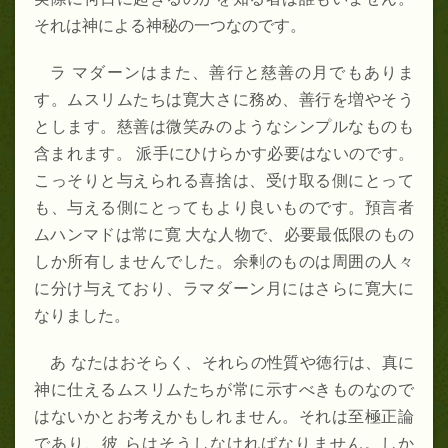
それは神による神秘の一つなのです。
ラ マダーンはまた、善行と慈善の月でもありま
す。ムスリムたちは寛大さに務め、善行を増やそう
とします。慈善は微笑みのようなシンプルなものも
含まれます。 派手にひけらかす必要はないのです。
こっそりと与えられる喜捨は、受け取る側にとって
も、与える側にとってもより良いものです。預言者
ムハンマドは常に寛 大な人物で、必要最低限のもの
しか所有しませんでした。余剰のものは周囲の人々
に分け与えており、ラマダーン月にはさらに寛大に
なりました。
あ なたはおそらく、それらの性質や徳行は、真に
神に仕えるムスリムたちが常に示すべきものなので
はないかとお考えかもしれません。それは至極正論
であり、彼 らはそうしなければなりません。しか