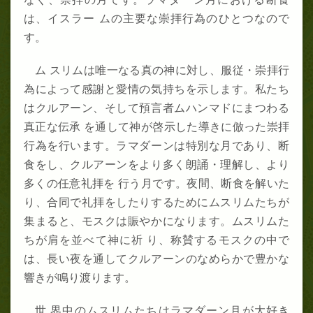
は、イスラー ムの主要な崇拝行為のひとつなので
す。
ム スリムは唯一なる真の神に対し、服従・崇拝行
為によって感謝と愛情の気持ちを示します。私たち
はクルアーン、そして預言者ムハンマドにまつわる
真正な伝承 を通して神が啓示した導きに倣った崇拝
行為を行います。ラマダーンは特別な月であり、断
食をし、クルアーンをより多く朗誦・理解し、より
多くの任意礼拝を 行う月です。夜間、断食を解いた
り、合同で礼拝をしたりするためにムスリムたちが
集まると、モスクは賑やかになります。ムスリムた
ちが肩を並べて神に祈 り、称賛するモスクの中で
は、長い夜を通してクルアーンのなめらかで豊かな
響きが鳴り渡ります。
世 界中のムスリムたちはラマダーン月が大好き