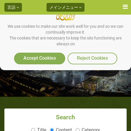
言語
メインメニュー
We use cookies to make our site work well for you and so we can
continually improve it.
The cookies that are necessary to keep the site functioning are
always on
なぜムスリムはラマダーンを愛
してやまないのか
Accept Cookies
Reject Cookies
Search
Title
Content
Category