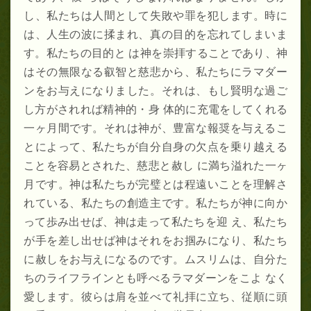
し、私たちは人間として失敗や罪を犯します。時に
は、人生の波に揉まれ、真の目的を忘れてしまいま
す。私たちの目的と は神を崇拝することであり、神
はその無限なる叡智と慈悲から、私たちにラマダー
ンをお与えになりました。それは、もし賢明な過ご
し方がされれば精神的・身 体的に充電をしてくれる
一ヶ月間です。それは神が、豊富な報奨を与えるこ
とによって、私たちが自分自身の欠点を乗り越える
ことを容易とされた、慈悲と赦し に満ち溢れた一ヶ
月です。神は私たちが完璧とは程遠いことを理解さ
れている、私たちの創造主です。私たちが神に向か
って歩み出せば、神は走って私たちを迎 え、私たち
が手を差し出せば神はそれをお掴みになり、私たち
に赦しをお与えになるのです。ムスリムは、自分た
ちのライフラインとも呼べるラマダーンをこよ なく
愛します。彼らは肩を並べて礼拝に立ち、従順に頭