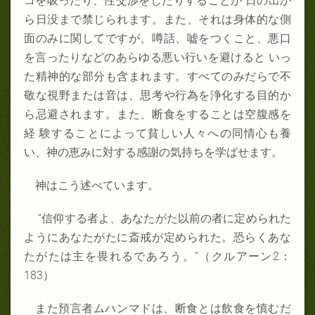
コを吸ったり、性交渉をしたりすることが 日の出か
ら日没まで禁じられます。また、それは身体的な側
面のみに関してですが、噂話、嘘をつくこと、悪口
を言ったりなどのあらゆる悪い行いを避けると いっ
た精神的な部分も含まれます。すべてのみだらで不
敬な視野または音は、思考や行為を浄化する目的か
ら忌避されます。また、断食をすることは空腹感を
経 験することによって貧しい人々への同情心も養
い、神の恵みに対する感謝の気持ちを学ばせます。
神はこう述べています。
“信仰する者よ、あなたがた以前の者に定められた
ようにあなたがたに斎戒が定められた。恐らくあな
たがたは主を畏れるであろう。”（クルアーン2：
183）
また預言者ムハンマドは、断食とは飲食を慎むだ