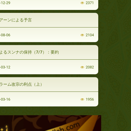
-12-29
2371
アーンによる予言
-08-06
2104
よるスンナの保持（7/7）：要約
-03-12
2082
ラーム改宗の利点（上）
-03-16
1956