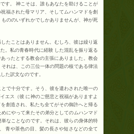
です。 神こそは、誰もあなたを助けることが
の祝福された母マリア、そしてムハンマドを創
くもののいずれかでしかありませんが、神が死
張したことはありません。むしろ、彼は繰り返
た。私の青春時代に経験 した混乱を振り返る
であったとする教会の主張にありました。教会
。それは、この三位一体の問題の核である律法
乱した訳文なのです。
ことで十分です。そう、彼を遣わされた唯一の
イエス（彼 に神のご慈悲と祝福がありますよ
てを創造され、私たち全てがその御許へと帰る
ためにやって来たその弟分としてのムハンマド
簡単なことなのです。それは、彼らの身体的特
、 青や茶色の目、髪の長さや短さなどの全て