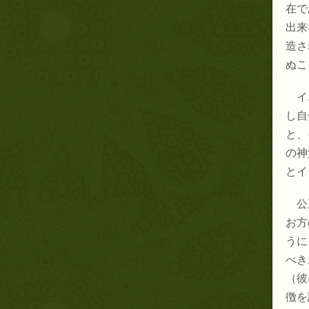
在で
出来
造さ
ぬこ
イ
し自
と、
の神
とイ
公
お方
うに
べき
（彼
徴を