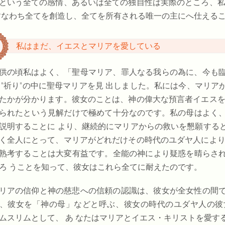
という全ての感情、あるいは全ての独自性は実際のところ、私
すなわち全てを創造し、全てを所有される唯一の主にへ仕える
私はまだ、イエスとマリア
を愛している
供の頃私はよく、「聖母マリア、罪人なる我らの為に、今も
"祈り"
の中に聖母マリアを見 出しました。私には今、マリア
たかが分かります。彼女のことは、神の偉大な預言者イエスを
られたという見解だけで極めて十分なのです。私の母はよく
説明することに より、継続的にマリアからの救いを懇願する
く全人にとって、マリアがどれだけその時代のユダヤ人により
熟考することは大変有益です。全能の神により疑惑を晴らさ
ろ うことを知って、彼女はこれら全てに耐えたのです。
リアの信仰と神の慈悲への信頼の認識は、彼女が全女性の間
、彼女を「神の母」などと呼ぶ、彼女の時代のユダヤ人の彼
ムスリムとして、
あ なたはマリアとイエス・キリストを愛す