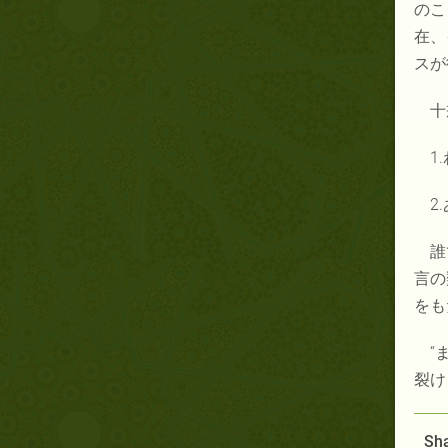
のこ
在、
スが
十
1
2
誰
言の
をも
“
裂け
Sha