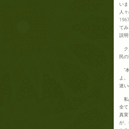
いま
人々
196
てみ
説明
ク
民の
“
よ。
迷い
私
全て
真実
が、