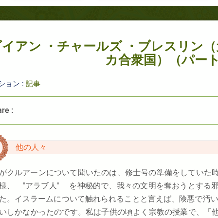
ダイアン ・チャールズ ・ブレスリン
カ合衆国）（パート2
ション :
記事
re :
他
の人々
がクルアーンについて聞いたのは、修士号の準備をしていた
様、 "
アラブ人
" を神秘的で、我々の文明を奪おうとする
た。イスラームについて触れられることと言えば、険悪で汚い
いしかなかったのです。私は子供の頃よく宗教の授業で、「