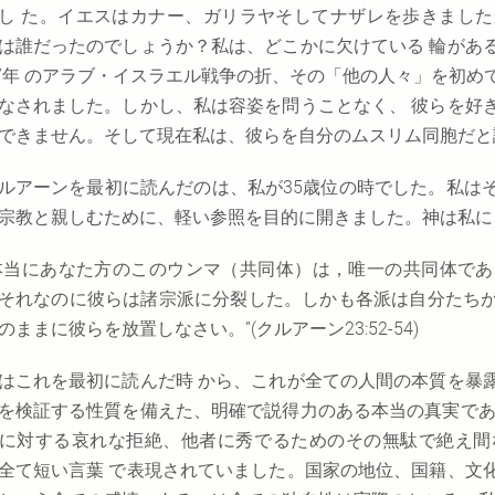
し た。イエスはカナー、ガリラヤそしてナザレを歩きまし
は誰だったのでしょうか？私は、どこかに欠けている 輪があ
7
年 のアラブ・イスラエル戦争の折、その「他の人々」を初め
なされました。しかし、私は容姿を問うことなく、 彼らを好
できません。そして現在私は、彼らを自分のムスリム同胞だと
ルアーンを最初に読んだのは、私が
35
歳位の時でした。私は
宗教と親しむために、軽い参照を目的に開きました。神は私に
本当にあなた方のこのウンマ（共同体）は，唯一の共同体で
それなのに彼らは諸宗派に分裂した。しかも各派は自分たち
のままに彼らを放置しなさい。”(
クルアーン
23:52-54)
はこれを最初に読んだ時 から、これが全ての人間の本質を暴
を検証する性質を備えた、明確で説得力のある本当の真実であ
に対する哀れな拒絶、他者に秀でるためのその無駄で絶え間
全て短い言葉 で表現されていました。国家の地位、国籍、文