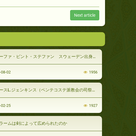
Next article
ーファ・ビント・ステファン スウェーデン出身の元キリスト教徒
-08-02
1956
L.ジェンキンス（ペンテコステ派教会の司祭及び長老・ アメリカ合衆国） (パート3 / 3)
-02-25
1927
ラームは剣によって広められたのか