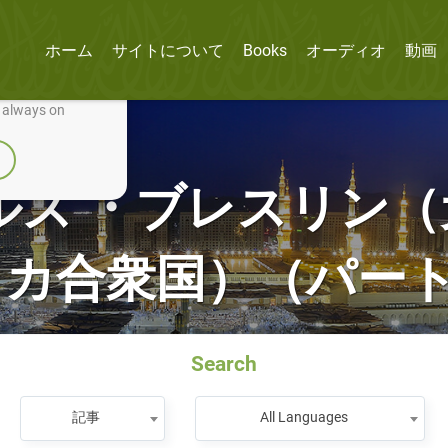
ホーム
サイトについて
Books
オーディオ
動画
nually improve it.
e always on
ルズ ・ブレスリン
カ合衆国）（パート2
Search
記事
All Languages