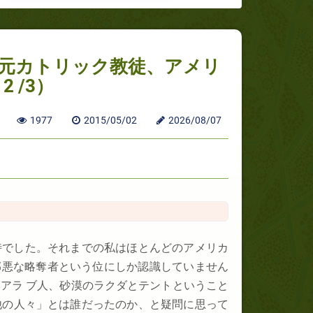
（元カトリック教徒、アメリ
 /3）
1977
2015/05/02
2026/08/07
時でした。それまでの私はほとんどのアメリカ
邪悪な略奪者という位にしか認識していません
アラ ブ人、砂漠のラクダとテントということ
他の人々」とは誰だったのか、と疑問に思って