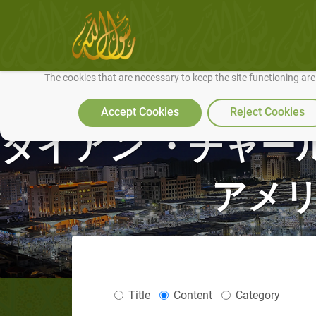
We use cookies to make our site work well for you and so we can conti
The cookies that are necessary to keep the site functioning ar
Accept Cookies
Reject Cookies
ダイアン ・チャー
アメリ
Title
Content
Category