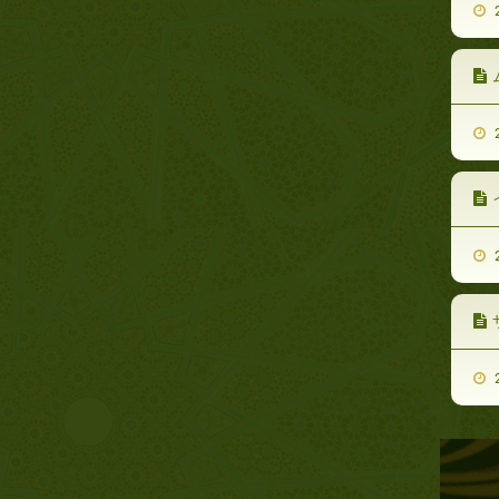
2
2
2
2