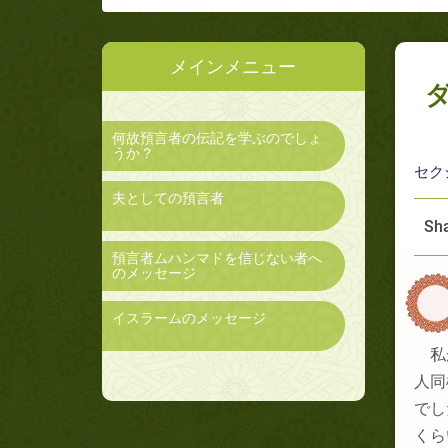
メインメニュー
何故預言者の伝記を学ぶのでしょ
うか？
セク
夫としての預言者
Sha
預言者ムハンマドを信じない者へ
のメッセージ
イスラームのメッセージ
私
人同
でし
くら