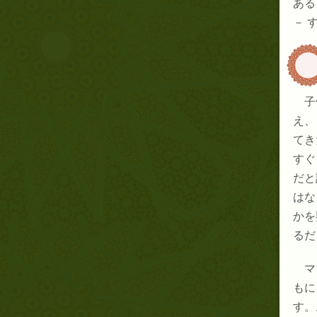
ある
－
子
え、 
てき
すぐ
だと
はな
かを
るだ
マ
もに
す。