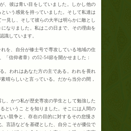
たが、彼は青い目をしていました。しかし他の
るという感覚を持っていました。そして私達は
て一見し、そして彼らの大半は明らかに敵とし
きになりました。私はこの日まで、その理由を
認識しています。
それを、自分が修士号で専攻している地域の住
、「信仰者章）の
52-54
節を開かせました：
ある。われはあなた方の主である。われを畏れ
が素晴らしいと言っている。だから当分の間，
露し、かつ私が歴史専攻の学生として勉強した
るというこ とを知りました。そこには人間の
ない競争と、存在の目的に対するその怠慢さ
化、言語などを基礎とした、自分こそが優位で