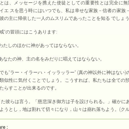
とは、メッセージを携えた使徒としての重要性とは完全に無
イエ スを思う時にはいつでも、私は幸せな家族－信者の家族
彼の主に帰依した一人のムスリムであったことを知る でしょ
戒"の冒頭にはこうあります:
.わたしのほかに神があってはならない。
.あなたの神、主の名をみだりに唱えてはならない。
でも“ラー・イラーハ・イッラッラー”
(真の神以外に神はない)
類似性に気付くことでしょう。こうすれば、私たちは全ての
たらすことが出来るのです。
また彼らは言う。「慈悲深き御方は子を設けられる。」確かに
ようとし，地は割れて切々になり，山々は崩れ落ちよう。(
ク
re :