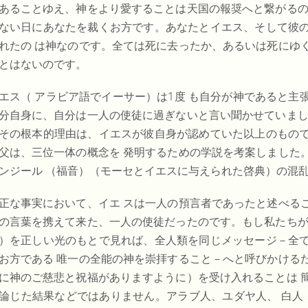
あることゆえ、神をより愛することは天国の報奨へと繋がるの
ない日にあなたを裁くお方です。あなたとイエス、そして彼
れたの は神なのです。全ては死に去ったか、あるいは死にゆ
とはないのです。
エス（
アラビア語でイーサー）は1
度 も自分が神であると主
分自身に、自分は一人の使徒に過ぎないと言い聞かせていまし
その根本的理由は、イエスが彼自身が認めていた以上のもの
父は、三位一体の概念を 発明するための学説を考案しました
ンジール
（福音）（モーセとイエスに与えられた啓典）の混
正な事実において、イエ スは一人の預言者であったと述べる
の言葉を携えて来た、一人の使徒だったのです。もし私たちが
）を正しい光のもとで見れば、全人類を同じメッセージ－全
お方である 唯一の全能の神を崇拝すること－へと呼びかける
に神のご慈悲と祝福がありますように）を受け入れることは 
論じた結果などではありません。アラブ人、ユダヤ人、
白人