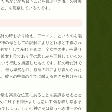
 たちが分かち合うことを喜ぶべき唯一の真実
こと、を隠蔽しているのです。
臨終の時も祈り給え、アーメン」という句を唱
が神の母としての誤解によりどれほど中傷され
処女として産む ために、全女性の中から選り
、彼女も母であり母の悲しみを理解しているの
という行動を擁護したものです。私の母だけで
、 最も卑劣な罪、姦淫の罪により責められた
れ、彼らの中傷の全てに耐える強さを授けられ
で最も高貴な位置にあることを認識させるとと
女に対する誹謗よりも悪い中傷を取り除きま
るでしょう。しかし神こそは従うべき唯一の存