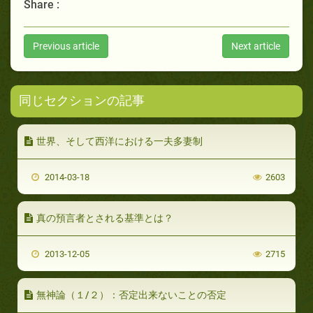
Share :
Previous article
Next article
同じセクションの記事
世界、そして西洋における一夫多妻制
2014-03-18
2603
真の預言者とされる基準とは？
2013-12-05
2715
無神論（１/２）：否定出来ないことの否定