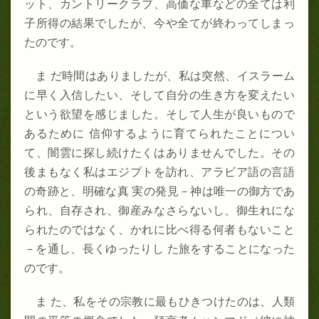
ット、カントリークラブ、高価な車などの全ては利
子所得の結果でしたが、今や全てが終わってしまっ
たのです。
ま だ時間はありましたが、私は突然、イスラーム
に早く入信したい、そして自分の生き方を変えたい
という欲望を感じました。そして人生が良いもので
あるために 信仰するように育てられたことについ
て、闇雲に探し続けたくはありませんでした。その
後まもなく私はエジプトを訪れ、アラビア語の言語
の奇跡と、明確な真 実の発見－神は唯一の御方であ
られ、自存され、御産みなさらないし、御生れにな
られたのではなく、かれに比べ得る何者もないこと
－を通し、長くゆったりし た旅をすることになった
のです。
ま た、私をその宗教に最もひきつけたのは、人類