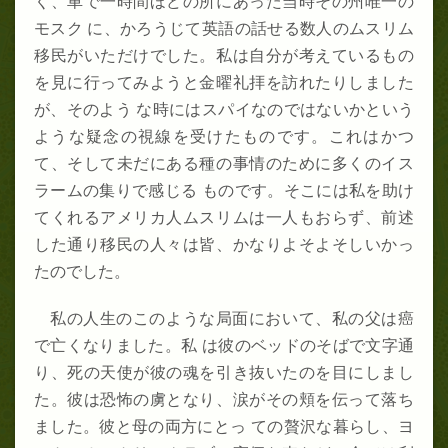
く、車で一時間ほどの所にあった当時その州唯一の
モスク に、かろうじて英語の話せる数人のムスリム
移民がいただけでした。私は自分が考えているもの
を見に行ってみようと金曜礼拝を訪れたりしました
が、そのよう な時にはスパイなのではないかという
ような疑念の視線を受けたものです。これはかつ
て、そして未だにある種の事情のために多くのイス
ラームの集りで感じる ものです。そこには私を助け
てくれるアメリカ人ムスリムは一人もおらず、前述
した通り移民の人々は皆、かなりよそよそしいかっ
たのでした。
私の人生のこの
ような局面において
、私の父は癌
で亡くなりました。私 は彼のベッドのそばで文字通
り、死の天使が彼の魂を引き抜いたのを目にしまし
た。彼は恐怖の虜となり、涙がその頬を伝って落ち
ました。彼と母の両方にとっ ての贅沢な暮らし、ヨ