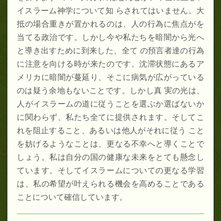
イスラーム神学について知 らされてはいません。大
抵の場合重きが置かれるのは、人の行為に焦点がを
当てる政治です。しかし今や私たちを暗闇から光へ
と導き出すために到来した、全て の預言者達の行為
に注意を向ける時が来たのです。沈滞状態にあるア
メリカに暗闇が蔓延り、そこに病気が広がっている
のは疑う余地もないことです。しかし真 実の光は、
人がイスラームの道に従うことを選ぶか選ばないか
に関わらず、私たち全てに提供されます。そしてこ
れを阻止すること、あるいは他人がそれに従う こと
を妨げるようなことは、更なる不幸へと導くことで
しょう。私は自分の国の健康な未来をとても懸念し
ています。そしてイスラームについての更なる学習
は、私の希望が叶えられる機会を高めることである
ことについて確信しています。