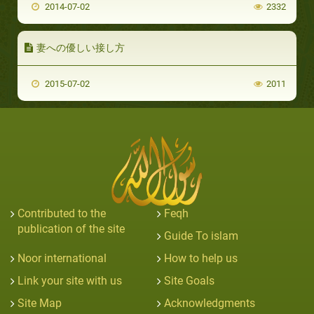
2014-07-02
2332
妻への優しい接し方
2015-07-02
2011
Contributed to the
Feqh
publication of the site
Guide To islam
Noor international
How to help us
Link your site with us
Site Goals
Site Map
Acknowledgments