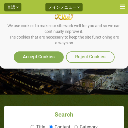
言語
メインメニュー
We use cookies to make our site work well for you and so we can
continually improve it.
ダイアン・チャールズ・ブレス
The cookies that are necessary to keep the site functioning are
always on
リン（元カトリック教徒、アメ
Accept Cookies
Reject Cookies
リカ合衆国） （パート3 /3）
Search
Title
Content
Category