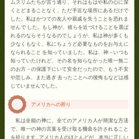
ムスリムたちが言う通り、それはもはや私の心に深
くとどまることなく、ただ手近な場所にあるだけで
した。私はかつての友人や親戚を失うことを恐れま
せんで した。もし神が、彼らを近づけることを選ば
れるのならそうなるのでしょうが、私は神が多くも
少なくもなく、私にちょうど必要なものをお与えに
なられること を知っていました。私は、神－いつも
知っていたけれど、その名を知らなかった唯一無二
のお方－の保護下にいて安全だったので、もう不安
や悲しみ、また過ぎ 去ったことへの後悔もなどは感
じていませんでした。
アメリカ
へ
の
祈
り
私は全能の
神
に、
全
てのアメリカ
人
が簡潔な
方法
で、唯一の神の言葉を受け取る
機会
を許されること
を祈ります...アメリカ人のほとんどが、
本当に正しい