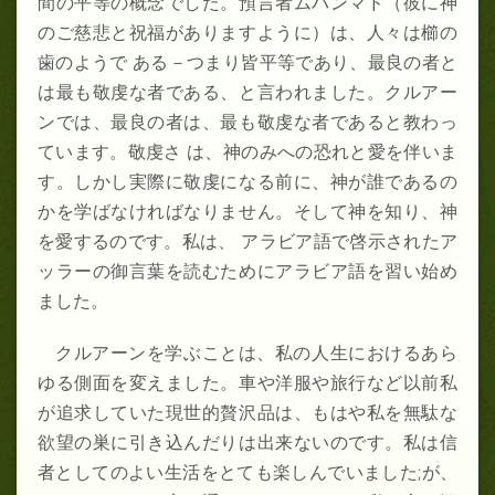
間の平等の概念でした。預言者ムハンマド（彼に神
のご慈悲と祝福がありますように）は、人々は櫛の
歯のようで ある－つまり皆平等であり、最良の者と
は最も敬虔な者である、と言われました。クルアー
ンでは、最良の者は、最も敬虔な者であると教わっ
ています。敬虔さ は、神のみへの恐れと愛を伴いま
す。しかし実際に敬虔になる前に、神が誰であるの
かを学ばなければなりません。そして神を知り、神
を愛するのです。私は、 アラビア語で啓示されたア
ッラーの御言葉を読むためにアラビア語を習い始め
ました。
クルアーンを学ぶことは、私の人生におけるあら
ゆる側面を変えました。車や洋服や旅行など以前私
が追求していた現世的贅沢品は、もはや私を無駄な
欲望の巣に引き込んだりは出来ないのです。私は信
者としてのよい生活をとても楽しんでいました
;
が、