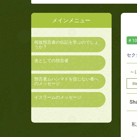
メインメニュー
# 10
何故預言者の伝記を学ぶのでしょ
うか？
セク
夫としての預言者
～
預言者ムハンマドを信じない者へ
のメッセージ
In
イスラームのメッセージ
Sha
私