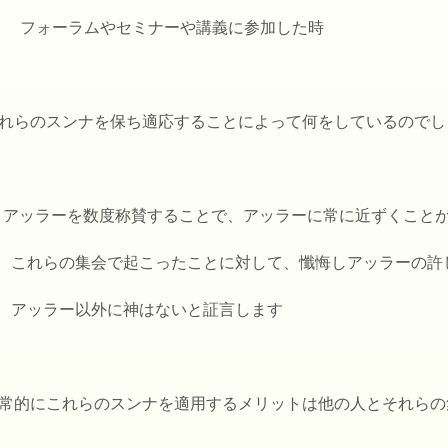
- フォーラムやセミナーや講義に参加した時
れらのスンナを保ち適応することによって何をしているのでし
 アッラーを数度称賛することで、アッラーに常に近ずくこと
 これらの集会で起こったことに対して、懺悔しアッラーの許
 アッラー以外に神はないと証言します
常的にこれらのスンナを適用するメリットは他の人とそれらの