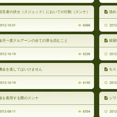
預言者の伏せ（スジュッド）においての行動（スンナ）
清め
012-10-01
6088
2012
毎月一度クルアーンの全ての章を読むこと
就寝
012-10-19
6238
2012
機会を逃してはいけません
モス
012-10-19
6150
2012
服を着用する際のスンナ
シワ
012-08-11
6554
2012