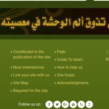
Contributed to the
Feqh
こ
publication of the site
Guide To islam
再
Noor international
How to help us
Link your site with us
Site Goals
Site Map
Acknowledgments
Required for the site
Follow us on :