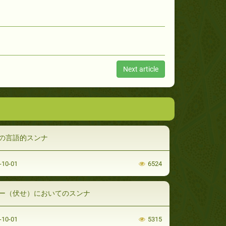
Next article
の言語的スンナ
-10-01
6524
ー（伏せ）においてのスンナ
-10-01
5315