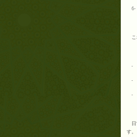
6
こ
-
-
-
日
す。