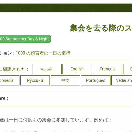
集会を去る際の
00 Sunnah per Day & Night
ション :
1000 の預言者の一日の慣行
に翻訳された :
العربية
English
Français
donesia
Русский
中文
Português
Nederla
re :
達は一日に何度もの集会に参加しています、例えば：