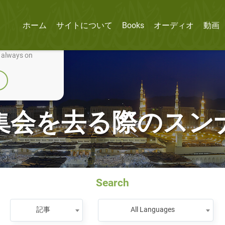
ホーム
サイトについて
Books
オーディオ
動画
nually improve it.
e always on
集会を去る際のスン
Search
記事
All Languages