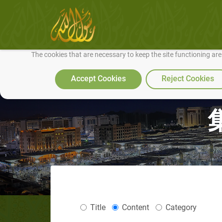
We use cookies to make our site work well for you and so we can conti
The cookies that are necessary to keep the site functioning ar
Accept Cookies
Reject Cookies
Title
Content
Category