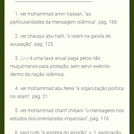
1. ver mohammad amin hassan, “as
particularidades da mensagem islâmica”. pág. 166
2. ver chauqui abu halil, “o islam na gaiola de
acusação”. pág. 125
3.
jizia
é uma taxa anual paga pelos não
muçulmanos para proteção, sem servir exército
dentro da nação islâmica.
4. ver mohammad abu feres “a organização política
no islam”. pág. 21
5. ver mohammad charif chibani “o mensageiro nos
estudos dos orientalistas imparciais”, pág. 110.
6. said cutb “à sombra do alcorão”, v. 1, explicação