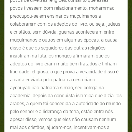
povos de diversas religiões, contanto que esses
povos tivessem bom relacionamento. mohammad
preocupou-se em ensinar os muçulmanos a
colaborarem com os adeptos do livro, ou seja, judeus
e cristãos. sem dúvida, guerras aconteceram entre
muçulmanos e outros em algumas épocas. a causa
disso é que os seguidores das outras religiões
insistiram na luta. os monges afirmaram que os
adeptos do livro eram muito bem tratados e tinham
liberdade religiosa. o que prova a veracidade disso é
a carta enviada pelo patriarca nestoriano
aychuyabiiiao patriarca simão, seu colega na
academia, depois da conquista islâmica que dizia: ‘os
árabes, a quem foi concedida a autoridade do mundo
pelo senhor e a liderança da terra, estão entre nós.
apesar disso, vemos que eles não causam nenhum
mal aos cristãos; ajudam-nos, incentivam-nos a