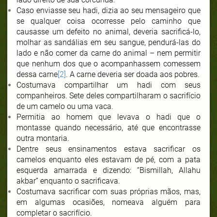
Caso enviasse seu hadi, dizia ao seu mensageiro que
se qualquer coisa ocorresse pelo caminho que
causasse um defeito no animal, deveria sacrificá-lo,
molhar as sandálias em seu sangue, pendurá-las do
lado e não comer da carne do animal – nem permitir
que nenhum dos que o acompanhassem comessem
dessa carne
[2]
. A carne deveria ser doada aos pobres.
Costumava compartilhar um hadi com seus
companheiros. Sete deles compartilharam o sacrifício
de um camelo ou uma vaca.
Permitia ao homem que levava o hadi que o
montasse quando necessário, até que encontrasse
outra montaria.
Dentre seus ensinamentos estava sacrificar os
camelos enquanto eles estavam de pé, com a pata
esquerda amarrada e dizendo: “Bismillah, Allahu
akbar” enquanto o sacrificava.
Costumava sacrificar com suas próprias mãos, mas,
em algumas ocasiões, nomeava alguém para
completar o sacrifício.