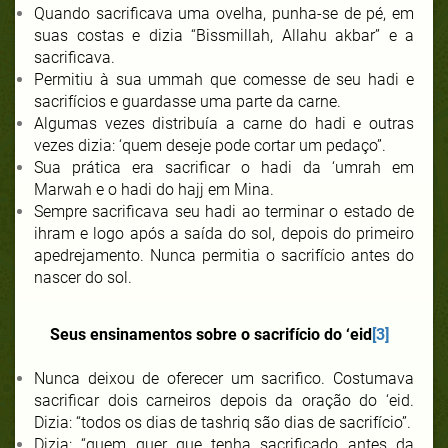
Quando sacrificava uma ovelha, punha-se de pé, em
suas costas e dizia “Bissmillah, Allahu akbar” e a
sacrificava.
Permitiu à sua ummah que comesse de seu hadi e
sacrifícios e guardasse uma parte da carne.
Algumas vezes distribuía a carne do hadi e outras
vezes dizia: ‘quem deseje pode cortar um pedaço”.
Sua prática era sacrificar o hadi da ‘umrah em
Marwah e o hadi do hajj em Mina.
Sempre sacrificava seu hadi ao terminar o estado de
ihram e logo após a saída do sol, depois do primeiro
apedrejamento. Nunca permitia o sacrifício antes do
nascer do sol.
Seus ensinamentos sobre o sacrifício do ‘eid
[3]
Nunca deixou de oferecer um sacrifico. Costumava
sacrificar dois carneiros depois da oração do ‘eid.
Dizia: “todos os dias de tashriq são dias de sacrifício”.
Dizia: “quem quer que tenha sacrificado antes da