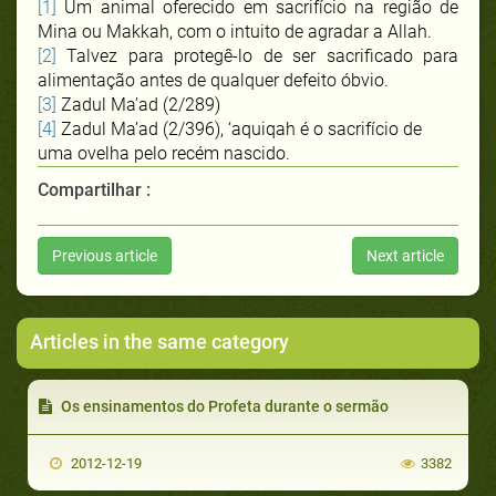
[1]
Um animal oferecido em sacrifício na região de
Mina ou Makkah, com o intuito de agradar a Allah.
[2]
Talvez para protegê-lo de ser sacrificado para
alimentação antes de qualquer defeito óbvio.
[3]
Zadul Ma’ad (2/289)
[4]
Zadul Ma’ad (2/396), ‘aquiqah é o sacrifício de
uma ovelha pelo recém nascido.
Compartilhar :
Previous article
Next article
Articles in the same category
Os ensinamentos do Profeta durante o sermão
2012-12-19
3382