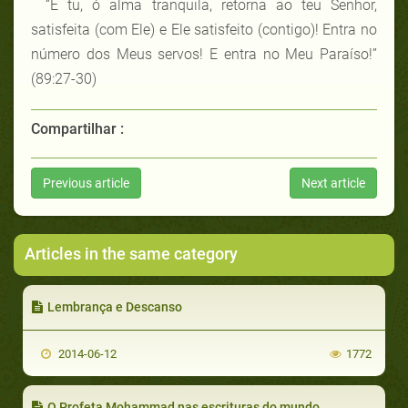
“E tu, ó alma tranquila, retorna ao teu Senhor,
satisfeita (com Ele) e Ele satisfeito (contigo)! Entra no
número dos Meus servos! E entra no Meu Paraíso!”
(89:27-30)
Compartilhar :
Previous article
Next article
Articles in the same category
Lembrança e Descanso
2014-06-12
1772
O Profeta Mohammad nas escrituras do mundo