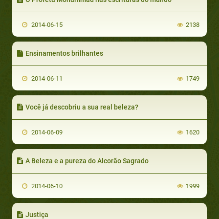
2014-06-15
2138
Ensinamentos brilhantes
2014-06-11
1749
Você já descobriu a sua real beleza?
2014-06-09
1620
A Beleza e a pureza do Alcorão Sagrado
2014-06-10
1999
Justiça