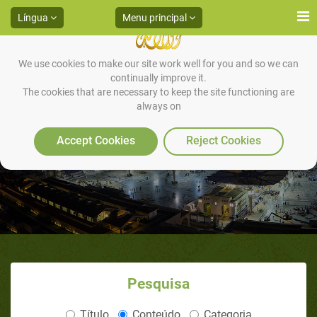
Língua
Menu principal
We use cookies to make our site work well for you and so we can
continually improve it.
The cookies that are necessary to keep the site functioning are
always on
Tranquilidade e Paraíso
Accept Cookies
Reject Cookies
Pesquisa
Título
Conteúdo
Categoria