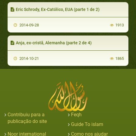
Eric Schrody, Ex-Católico, EUA (parte 1 de 2)
2014-09-28
1913
Anja, ex-cristã, Alemanha (parte 2 de 4)
2014-10-21
1865
Contribuiu para a
Feqh
publicação do site
Guide To islam
Noor international
Como nos ajudar