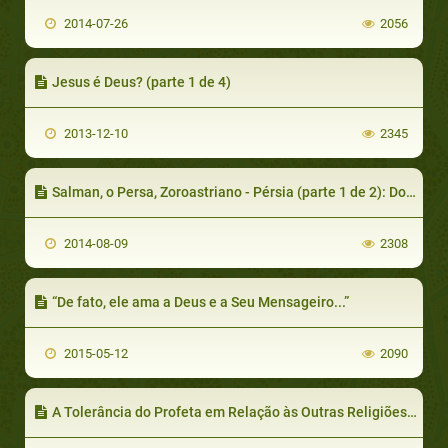
2014-07-26
2056
Jesus é Deus? (parte 1 de 4)
2013-12-10
2345
Salman, o Persa, Zoroastriano - Pérsia (parte 1 de 2): Do Zoroastrismo ao Cristianismo
2014-08-09
2308
“De fato, ele ama a Deus e a Seu Mensageiro...”
2015-05-12
2090
A Tolerância do Profeta em Relação às Outras Religiões (parte 1 de 2)