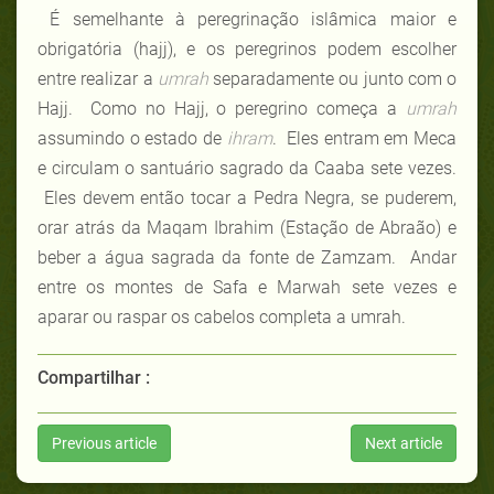
É semelhante à peregrinação islâmica maior e
obrigatória (hajj), e os peregrinos podem escolher
entre realizar a
umrah
separadamente ou junto com o
Hajj. Como no Hajj, o peregrino começa a
umrah
assumindo o estado de
ihram
. Eles entram em Meca
e circulam o santuário sagrado da Caaba sete vezes.
Eles devem então tocar a Pedra Negra, se puderem,
orar atrás da Maqam Ibrahim (Estação de Abraão) e
beber a água sagrada da fonte de Zamzam. Andar
entre os montes de Safa e Marwah sete vezes e
aparar ou raspar os cabelos completa a umrah.
Compartilhar :
Previous article
Next article