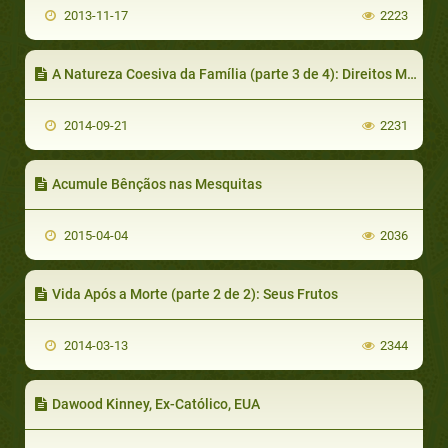
2013-11-17
2223
A Natureza Coesiva da Família (parte 3 de 4): Direitos Mútuos dos Cônjuges
2014-09-21
2231
Acumule Bênçãos nas Mesquitas
2015-04-04
2036
Vida Após a Morte (parte 2 de 2): Seus Frutos
2014-03-13
2344
Dawood Kinney, Ex-Católico, EUA