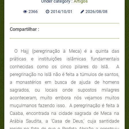
Under category :
Artigos
2366
2014/10/01
2026/08/08
Compartilhar :
O Hajj (peregrinação à Meca) é a quinta das
práticas e instituições islâmicas fundamentais
conhecidas como os cinco pilares do Islã. A
peregrinação no Islã não é feita a túmulos de santos,
a monastérios em busca de ajuda de homens
sagrados, ou locais onde supostos milagres
aconteceram, muito embora nós vejamos muitos
muçulmanos fazendo isso. A peregrinação é feita à
Caaba, encontrada na cidade sagrada de Meca na
Arábia Saudita, a ‘Casa de Deus,’ cuja santidade
reside no fato de que o Profeta Abraão a construiu