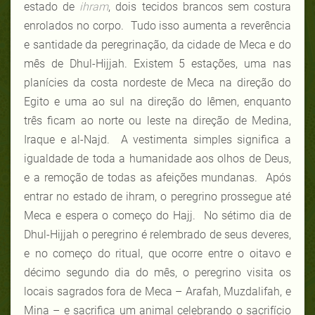
estado de
ihram
, dois tecidos brancos sem costura
enrolados no corpo. Tudo isso aumenta a reverência
e santidade da peregrinação, da cidade de Meca e do
mês de Dhul-Hijjah. Existem 5 estações, uma nas
planícies da costa nordeste de Meca na direção do
Egito e uma ao sul na direção do Iêmen, enquanto
três ficam ao norte ou leste na direção de Medina,
Iraque e al-Najd. A vestimenta simples significa a
igualdade de toda a humanidade aos olhos de Deus,
e a remoção de todas as afeições mundanas. Após
entrar no estado de ihram, o peregrino prossegue até
Meca e espera o começo do Hajj. No sétimo dia de
Dhul-Hijjah o peregrino é relembrado de seus deveres,
e no começo do ritual, que ocorre entre o oitavo e
décimo segundo dia do mês, o peregrino visita os
locais sagrados fora de Meca – Arafah, Muzdalifah, e
Mina – e sacrifica um animal celebrando o sacrifício