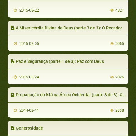
2015-08-22
4821
A Misericórdia Divina de Deus (parte 3 de 3): O Pecador
2015-02-05
2065
Paz e Segurança (parte 1 de 3): Paz com Deus
2015-06-24
2026
Propagação do Islã na África Ocidental (parte 3 de 3): Os Impérios de Kanem-Bornu e da Terra Hausa-Fulani
2014-02-11
2838
Generosidade