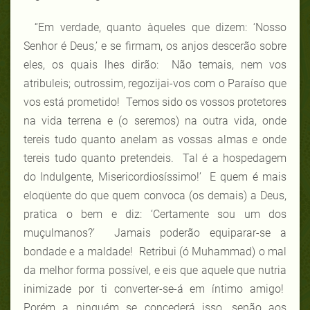
“Em verdade, quanto àqueles que dizem: ‘Nosso
Senhor é Deus,’ e se firmam, os anjos descerão sobre
eles, os quais lhes dirão: Não temais, nem vos
atribuleis; outrossim, regozijai-vos com o Paraíso que
vos está prometido! Temos sido os vossos protetores
na vida terrena e (o seremos) na outra vida, onde
tereis tudo quanto anelam as vossas almas e onde
tereis tudo quanto pretendeis. Tal é a hospedagem
do Indulgente, Misericordiosíssimo!’ E quem é mais
eloqüente do que quem convoca (os demais) a Deus,
pratica o bem e diz: ‘Certamente sou um dos
muçulmanos?’ Jamais poderão equiparar-se a
bondade e a maldade!
Retribui (ó Muhammad) o mal
da melhor forma possível, e eis que aquele que nutria
inimizade por ti converter-se-á em íntimo amigo!
Porém a ninguém se concederá isso, senão aos