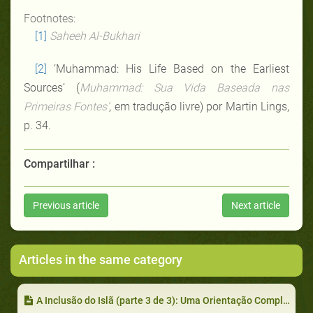
Footnotes:
[1]
Saheeh Al-Bukhari
[2]
‘Muhammad: His Life Based on the Earliest
Sources’ (
Muhammad: Sua Vida Baseada nas
Primeiras Fontes’
, em tradução livre) por Martin Lings,
p. 34.
Compartilhar :
Previous article
Next article
Articles in the same category
A Inclusão do Islã (parte 3 de 3): Uma Orientação Completa e Suficiente Para Sempre