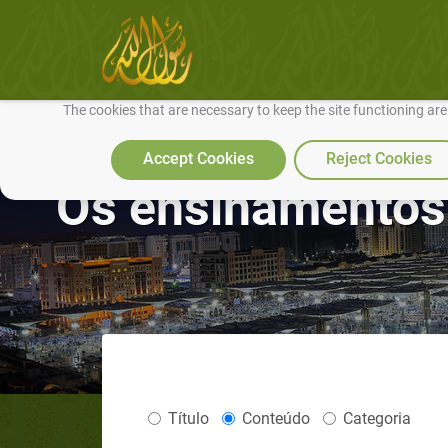
We use cookies to make our site work well for you and so we can conti
The cookies that are necessary to keep the site functioning ar
Accept Cookies
Reject Cookies
Os ensinamentos do Profeta ﷺ so
Título
Conteúdo
Categoria