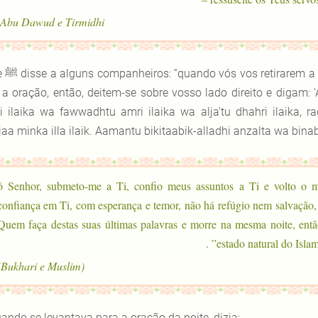
Abu Dawud e Tirmidhi.
Ele ﷺ
disse a alguns companheiros: “quando vós vos retirarem
 a oração, então, deitem-se sobre vosso lado direito e digam:
i ilaika wa fawwadhtu amri ilaika wa alja'tu dhahri ilaika, 
aa minka illa ilaik. Aamantu bikitaabik-alladhi anzalta wa binabi
(ó Senhor, submeto-me a Ti, confio meus assuntos a Ti e volto o 
confiança em Ti, com esperança e temor, não há refúgio nem salvação, 
e no Profeta que tens enviado). Quem faça destas suas últimas palavras e morre na mesma noite
estado natural do Islam” 
(Bukhari e Muslim)
ando se levantava para a oração da noite, dizia: