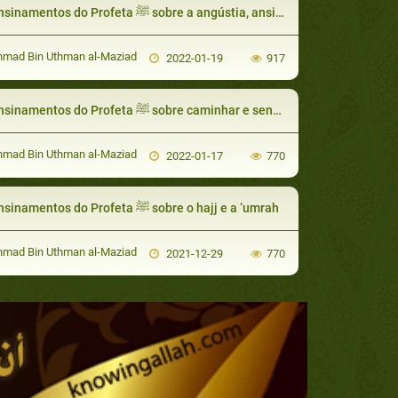
Os ensinamentos do Profeta ﷺ sobre a angústia, ansiedade, depressão e pena
hmad Bin Uthman al-Maziad
2022-01-19
917
Os ensinamentos do Profeta ﷺ sobre caminhar e sentar
hmad Bin Uthman al-Maziad
2022-01-17
770
Os ensinamentos do Profeta ﷺ sobre o hajj e a ‘umrah
hmad Bin Uthman al-Maziad
2021-12-29
770