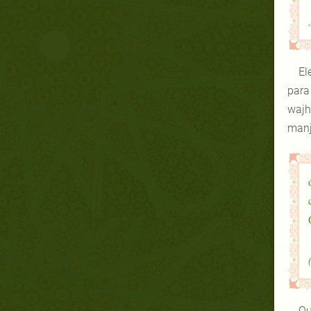
para
wajh
manj
Qu