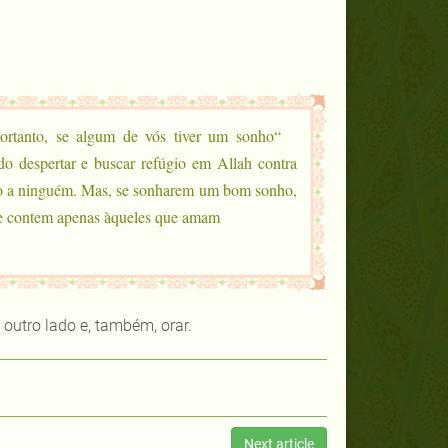
tanto, se algum de vós tiver um sonho
do despertar e buscar refúgio em Allah contra
-lo a ninguém. Mas, se sonharem um bom sonho,
e contem apenas àqueles que amam”.
outro lado e, também, orar.
Next article