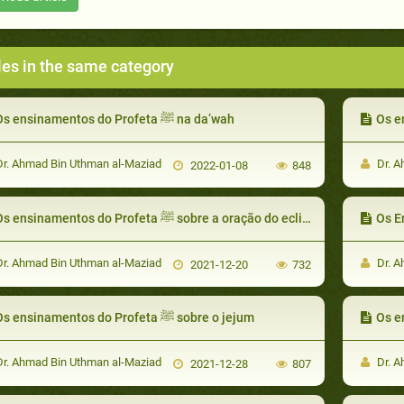
les in the same category
Os ensinamentos do Profeta ﷺ na da’wah
r. Ahmad Bin Uthman al-Maziad
Dr. A
2022-01-08
848
Os ensinamentos do Profeta ﷺ sobre a oração do eclipse
r. Ahmad Bin Uthman al-Maziad
Dr. A
2021-12-20
732
Os ensinamentos do Profeta ﷺ sobre o jejum
r. Ahmad Bin Uthman al-Maziad
Dr. A
2021-12-28
807