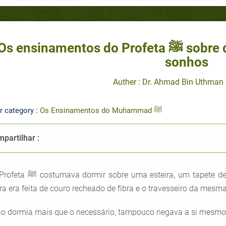
Os ensinamentos do Profeta ﷺ sobre dormir, acordar e sobre os
sonhos
Auther : Dr. Ahmad Bin Uthman
r category :
Os Ensinamentos do Muhammad ﷺ
partilhar :
O Profeta ﷺ
costumava dormir sobre uma esteira, um tapete d
ira era feita de couro recheado de fibra e o travesseiro da mesm
o dormia mais que o necessário, tampouco negava a si mesmo 