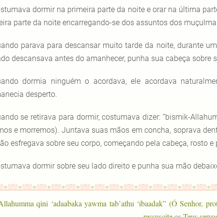
stumava dormir na primeira parte da noite e orar na última part
eira parte da noite encarregando-se dos assuntos dos muçulma
ando parava para descansar muito tarde da noite, durante uma
do descansava antes do amanhecer, punha sua cabeça sobre s
ando dormia ninguém o acordava, ele acordava naturalme
anecia desperto.
ando se retirava para dormir, costumava dizer: “bismik-Alla
mos e morremos). Juntava suas mãos em concha, soprava dentro
tão esfregava sobre seu corpo, começando pela cabeça, rosto e pa
stumava dormir sobre seu lado direito e punha sua mão debaixo
“Allahumma qini ‘adaabaka yawma tab’athu ‘ibaadak” (Ó Senhor, pro
ressuscite os Teus servos)