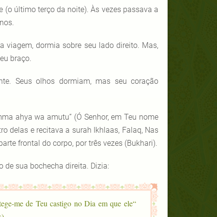
e (o último terço da noite). Às vezes passava a
nos.
 viagem, dormia sobre seu lado direito. Mas,
eu braço.
nte. Seus olhos dormiam, mas seu coração
humma ahya wa amutu” (Ó Senhor, em Teu nome
 delas e recitava a surah Ikhlaas, Falaq, Nas
rte frontal do corpo, por três vezes (Bukhari).
 de sua bochecha direita. Dizia:
tege-me de Teu castigo no Dia em que ele
 –