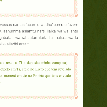
 a vossas camas façam o wudhu’ como o fazem
 ‘Allaahumma aslamtu nafsi ilaika wa wajjahtu
raghbatan wa rahbatan ilaik. La malja'a wa la
ik- alladhi arsalt’
meu rosto a Ti e deposito minha completa
exceto em Ti, creio no Livro que tens revelado
, então, morrerá em
.