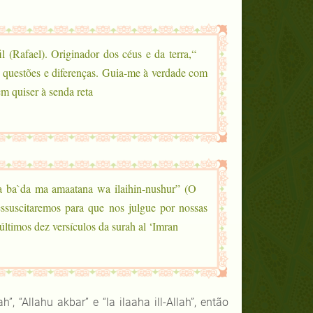
il (Rafael). Originador dos céus e da terra,
s questões e diferenças. Guia-me à verdade com
quiser à senda reta” .
na ba`da ma amaatana wa ilaihin-nushur” (O
ssuscitaremos para que nos julgue por nossas
ltimos dez versículos da surah al ‘Imran .
 “Allahu akbar” e “la ilaaha ill-Allah”, então