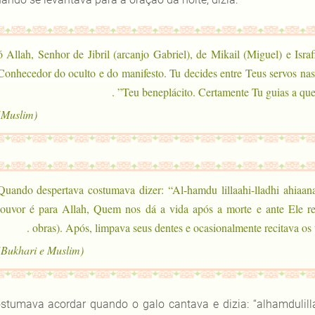
“ó Allah, Senhor de Jibril (arcanjo Gabriel), de Mikail (Miguel) e Israf
Conhecedor do oculto e do manifesto. Tu decides entre Teus servos na
Teu beneplácito. Certamente Tu guias a quem 
(Muslim)
Quando despertava costumava dizer: “Al-hamdu lillaahi-lladhi ahiaa
louvor é para Allah, Quem nos dá a vida após a morte e ante Ele re
obras). Após, limpava seus dentes e ocasionalmente recitava os ú
(Bukhari e Muslim)
stumava acordar quando o galo cantava e dizia: “alhamdulillah”,