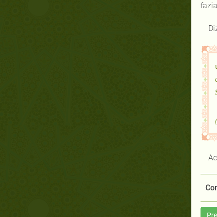
fazia
Di
Ac
Com
Pre