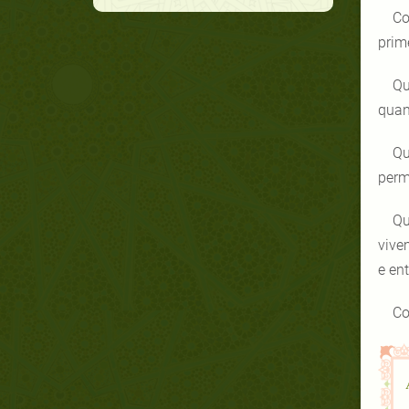
Co
prim
Qu
quan
Qu
perm
Qu
vive
e en
Co