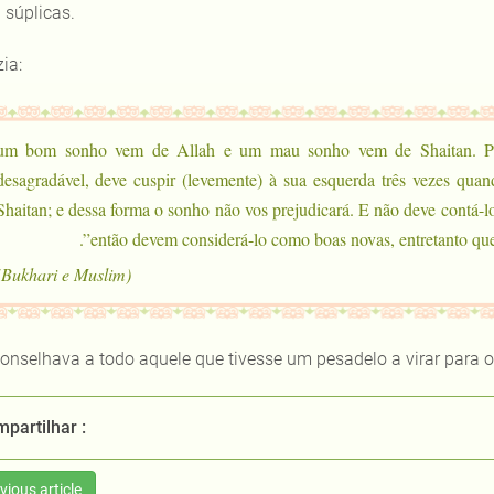
 súplicas.
zia:
“um bom sonho vem de Allah e um mau sonho vem de Shaitan. Por
desagradável, deve cuspir (levemente) à sua esquerda três vezes quan
Shaitan; e dessa forma o sonho não vos prejudicará. E não deve contá
então devem considerá-lo como boas novas, entretanto qu
(Bukhari e Muslim)
onselhava a todo aquele que tivesse um pesadelo a virar para o 
partilhar :
vious article