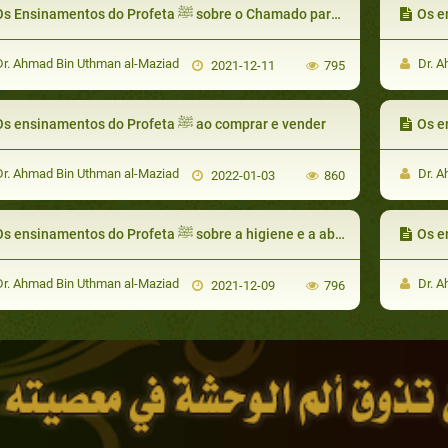
Os Ensinamentos do Profeta ﷺ sobre o Chamado para a Oração
r. Ahmad Bin Uthman al-Maziad
Dr. A
2021-12-11
795
Os ensinamentos do Profeta ﷺ ao comprar e vender
r. Ahmad Bin Uthman al-Maziad
Dr. A
2022-01-03
860
Os ensinamentos do Profeta ﷺ sobre a higiene e a ablução
r. Ahmad Bin Uthman al-Maziad
Dr. A
2021-12-09
796