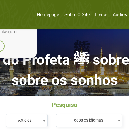
Homepage
Sobre O Site
Livros
Áudios
nually improve it.
e always on
bre dormir, acordar e
sobre os sonhos
Pesquisa
Articles
Todos os idiomas