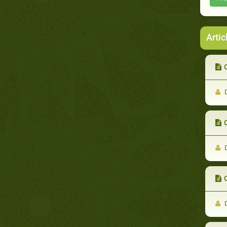
Artic
D
D
D