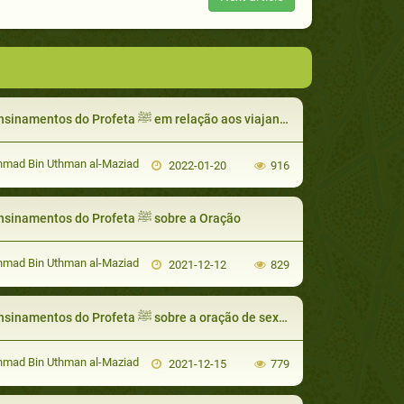
Os ensinamentos do Profeta ﷺ em relação aos viajantes
hmad Bin Uthman al-Maziad
2022-01-20
916
Os Ensinamentos do Profeta ﷺ sobre a Oração
hmad Bin Uthman al-Maziad
2021-12-12
829
Os ensinamentos do Profeta ﷺ sobre a oração de sexta-feira (al jumu’a)
hmad Bin Uthman al-Maziad
2021-12-15
779