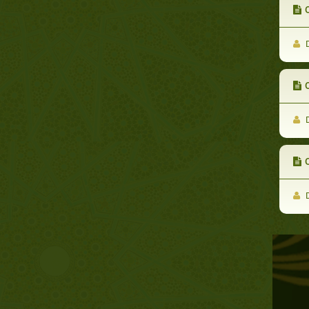
D
D
D