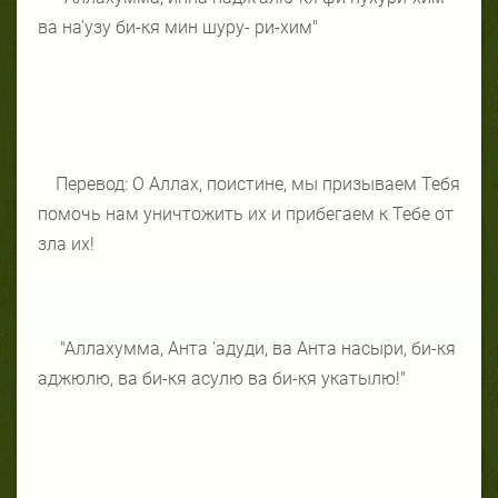
ва на'узу би-кя мин шуру- ри-хим"
Перевод: О Аллах, поистине, мы призываем Тебя
помочь нам уничтожить их и прибегаем к Тебе от
зла их!
"Аллахумма, Анта 'адуди, ва Анта насыри, би-кя
аджюлю, ва би-кя асулю ва би-кя укатылю!"