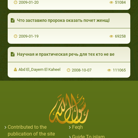
2009-01-20
51084
Что заставило пророка оказать почет женщl
2009-01-19
69258
Haучная и практическая речь для тех кто не ве
Abd El_Dayem El Kaheel
2008-10-07
111065
Contributed to the
Feqh
publication of the site
Guide To islam