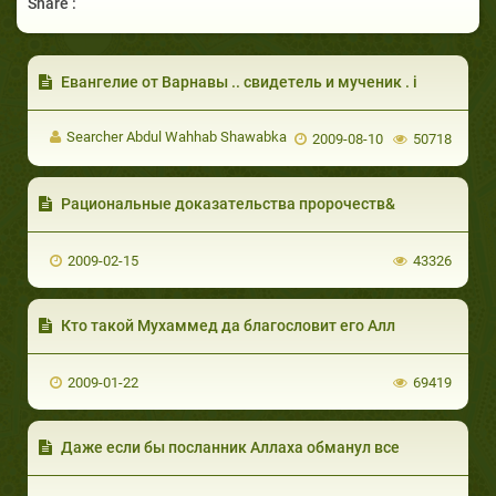
Share :
Eвангелие от Варнавы .. свидетель и мученик . i
Searcher Abdul Wahhab Shawabka
2009-08-10
50718
Рациональные доказательства пророчеств&
2009-02-15
43326
Кто такой Мухаммед да благословит его Алл
2009-01-22
69419
Даже если бы посланник Аллаха обманул все