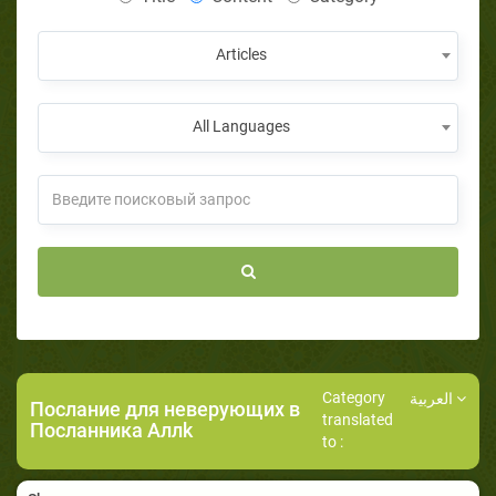
Articles
All Languages
Category
العربية
Послание для неверующих в
translated
Посланника Аллk
to :