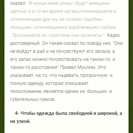
сказал:
"В конце моей уммы будут женщины
одетые, и в то же время нагие
,
отклонившиеся и
отклоняющие других, их головы подобны
большим, склоняющимся верблюжьим горбам.
Проклинайте их, поистине, они прокляты".
Хадис
достоверный. Он также сказал по поводу них: "Они
не войдут в рай и не почувствуют его запаха, а
его запах можно почувствовать на таком-то и
таком-то расстоянии".Привел Муслим. Это
указывает, на то, что надевать прозрачную и
тонкую одежду, которая описывает
телосложение, является одним из больших и
губительных грехов.
4- Чтобы одежда была свободной и широкой, а
не узкой.