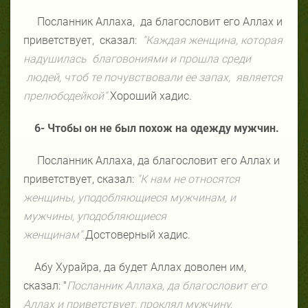
Посланник Аллаха, да благословит его Аллах и
приветствует, сказал:
"Каждая женщина, которая
надушилась благовониями и прошла среди
людей, чтоб те почувствовали ее запах, является
прелюбодейкой".
Хороший хадис.
6- Чтобы он не был похож на одежду мужчин.
Посланник Аллаха, да благословит его Аллах и
приветствует, сказал:
"К нам не относятся
женщины, уподобляющиеся мужчинам, и
мужчины, уподобляющиеся
женщинам".
Достоверный хадис.
Абу Хурайра, да будет Аллах доволен им,
сказал: "
Посланник Аллаха, да благословит его
Аллах и приветствует, проклял мужчину,