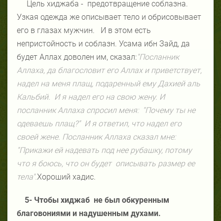
Цель хиджаба - предотвращение соблазна.
Узкая одежда же описывает тело и обрисовывает
его в глазах мужчин. И в этом есть
непристойность и соблазн. Усама ибн Зайд, да
будет Аллах доволен им, сказал:
"Посланник
Аллаха, да благословит его Аллах и приветствует,
надел на меня плащ, подаренный ему Дахией аль
Кальбий. И я надел его на свою жену. И
посланник Аллаха спросил меня: "Почему ты не
одеваешь плащ?" И я ответил, что надел его
своей жене. Посланник Аллаха сказал мне:
"Прикажи ей надевать под нее рубашку, потому
что я боюсь, что он будет описывать размер ее
тела".
Хороший хадис.
5- Чтобы хиджаб не был обкуренным
благовониями и надушенным духами.