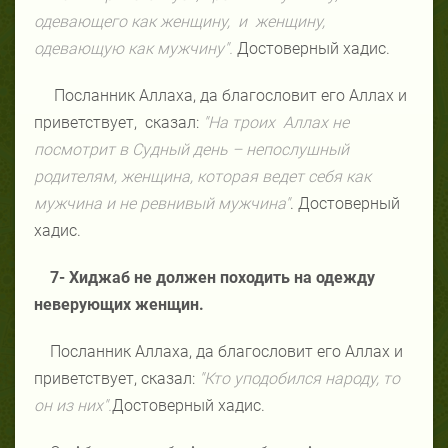
одевающего как женщину, и женщину,
одевающую как мужчину".
Достоверный хадис.
Посланник Аллаха, да благословит его Аллах и
приветствует, сказал:
"На троих Аллах не
посмотрит в Судный день – непослушный
родителям, женщина, которая ведет себя как
мужчина и не ревнивый мужчина"
. Достоверный
хадис.
7- Хиджаб не должен походить на одежду
неверующих женщин.
Посланник Аллаха, да благословит его Аллах и
приветствует, сказал:
"Кто уподобился народу, то
он из них".
Достоверный хадис.