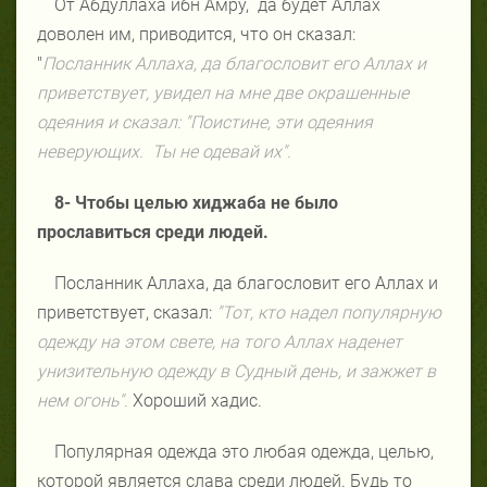
От Абдуллаха ибн Амру, да будет Аллах
доволен им, приводится, что он сказал:
"
Посланник Аллаха, да благословит его Аллах и
приветствует, увидел на мне две окрашенные
одеяния и сказал: "Поистине, эти одеяния
неверующих. Ты не одевай их".
8- Чтобы целью хиджаба не было
прославиться среди людей.
Посланник Аллаха, да благословит его Аллах и
приветствует, сказал:
"Тот, кто надел популярную
одежду на этом свете, на того Аллах наденет
унизительную одежду в Судный день, и зажжет в
нем огонь
".
Хороший хадис.
Популярная одежда это любая одежда, целью,
которой является слава среди людей. Будь то