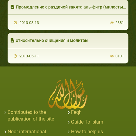
Промедление с раздачей закята аль-фитр (милостыни разговения)
2013-08-13
2381
относительно очищения и молитвы
2013-05-11
3101
Contributed to the
Feqh
publication of the site
Guide To islam
Noor international
How to help us