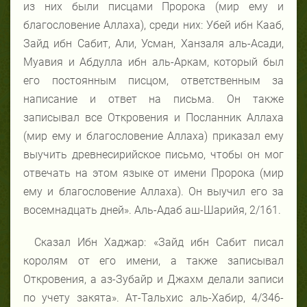
из них были писцами Пророка (мир ему и
благословение Аллаха), среди них: Убей ибн Кааб,
Зайд ибн Сабит, Али, Усман, Ханзаля аль-Асади,
Муавия и Абдулла ибн аль-Аркам, который был
его постоянным писцом, ответственным за
написание и ответ на письма. Он также
записывал все Откровения и Посланник Аллаха
(мир ему и благословение Аллаха) приказал ему
выучить древнесирийское письмо, чтобы он мог
отвечать на этом языке от имени Пророка (мир
ему и благословение Аллаха). Он выучил его за
восемнадцать дней». Аль-Адаб аш-Шарийя, 2/161.
Сказал Ибн Хаджар: «Зайд ибн Сабит писал
королям от его имени, а также записывал
Откровения, а аз-Зубайр и Джахм делали записи
по учету закята». Ат-Тальхис аль-Хабир, 4/346-