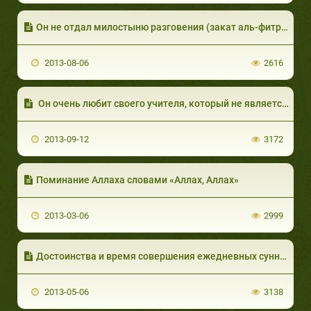
Он не отдал милостыню разговения (закат аль-фитр). Отдать ли её сейчас?
2013-08-06
2616
Он очень любит своего учителя, который не является мусульманином. Каково религиозно-правовое решение об этом?
2013-09-12
3172
Поминание Аллаха словами «Аллах, Аллах»
2013-03-06
2999
Достоинства и время совершения ежедневных сунна-молитв
2013-05-06
3138