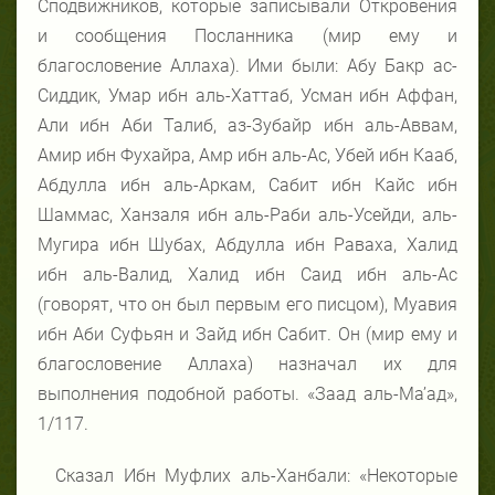
Сподвижников, которые записывали Откровения
и сообщения Посланника (мир ему и
благословение Аллаха). Ими были: Абу Бакр ас-
Сиддик, Умар ибн аль-Хаттаб, Усман ибн Аффан,
Али ибн Аби Талиб, аз-Зубайр ибн аль-Аввам,
Амир ибн Фухайра, Амр ибн аль-Ас, Убей ибн Кааб,
Абдулла ибн аль-Аркам, Сабит ибн Кайс ибн
Шаммас, Ханзаля ибн аль-Раби аль-Усейди, аль-
Мугира ибн Шубах, Абдулла ибн Раваха, Халид
ибн аль-Валид, Халид ибн Саид ибн аль-Ас
(говорят, что он был первым его писцом), Муавия
ибн Аби Суфьян и Зайд ибн Сабит. Он (мир ему и
благословение Аллаха) назначал их для
выполнения подобной работы. «Заад аль-Ма’ад»,
1/117.
Сказал Ибн Муфлих аль-Ханбали: «Некоторые