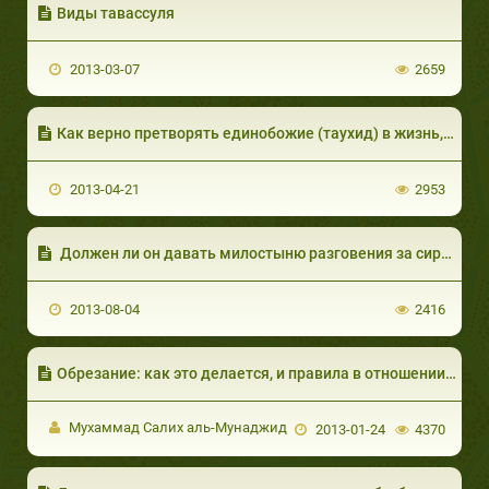
Виды тавассуля
2013-03-07
2659
Как верно претворять единобожие (таухид) в жизнь, и что такое «обещанная награда» (аль-джаза аль-мау‘уд)?
2013-04-21
2953
Должен ли он давать милостыню разговения за сироту, которого он опекает?
2013-08-04
2416
Обрезание: как это делается, и правила в отношении него
Мухаммад Салих аль-Мунаджид
2013-01-24
4370