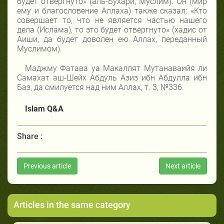
будет отвергнуто» (аль-Бухари, Муслим). Он (мир
ему и благословение Аллаха) также сказал: «Кто
совершает то, что не является частью нашего
дела (Ислама), то это будет отвергнуто» (хадис от
Аиши, да будет доволен ею Аллах, переданный
Муслимом).
Маджму Фатава уа Макаллят Мутанаваийя ли
Самахат аш-Шейх Абдуль Азиз ибн Абдулла ибн
Баз, да смилуется над ним Аллах, т. 3, №336.
Islam Q&A
Share :
Previous article
Next article
Articles in the same category