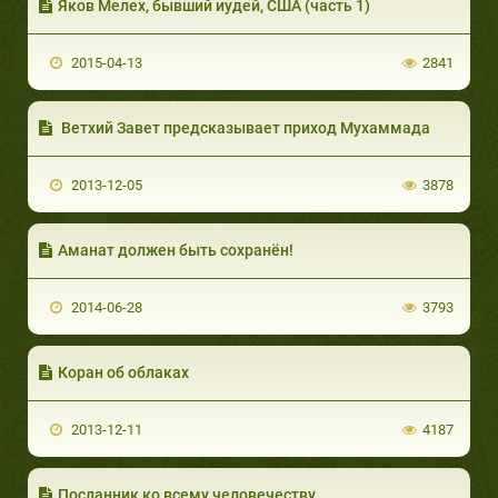
Яков Мелех, бывший иудей, США (часть 1)
2015-04-13
2841
Ветхий Завет предсказывает приход Мухаммада
2013-12-05
3878
Аманат должен быть сохранён!
2014-06-28
3793
Коран об облаках
2013-12-11
4187
Посланник ко всему человечеству