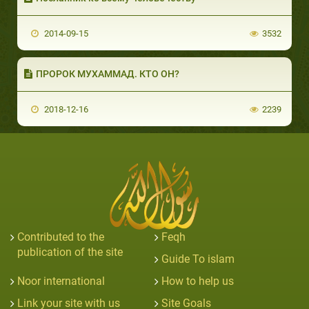
2014-09-15
3532
ПРОРОК МУХАММАД. КТО ОН?
2018-12-16
2239
Contributed to the
Feqh
publication of the site
Guide To islam
Noor international
How to help us
Link your site with us
Site Goals