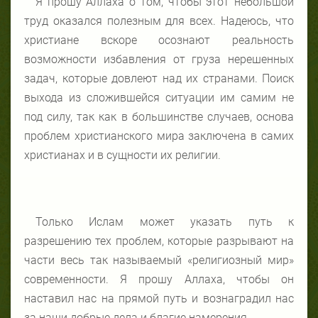
Я прошу Аллаха о том, чтобы этот небольшой
труд оказался полезным для всех. Надеюсь, что
христиане вскоре осознают реальность
возможности избавления от груза нерешенных
задач, которые довлеют
над их странами. Поиск
выхода из сложившейся ситуации им самим не
под силу, так как в большинстве случаев, основа
проблем христианского мира заключена в самих
христианах и в сущности их религии.
Только Ислам может указать путь к
разрешению тех проблем, которые разрывают на
части весь так называемый «религиозный мир»
современности. Я прошу Аллаха, чтобы он
наставил нас на прямой
путь и вознаградил нас
за наши добрые дела и благие намерения.