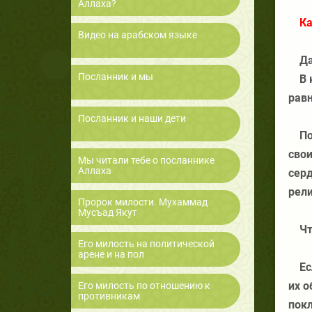
Аллаха?
Ка
Видео на арабском языке
Да
Посланник и мы
В 
рав
Посланник и наши дети
По
свои
Мы читали тебе о посланнике
Аллаха
серд
рел
Пророк милости. Мухаммад
Мусъад Якут
Чт
Его милость на политической
арене и на пол
Ес
их о
Его милость по отношению к
противникам
покл