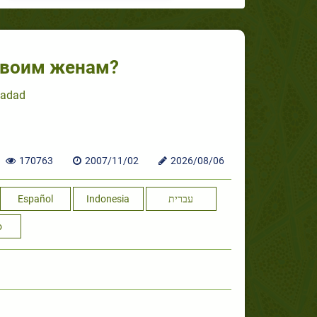
своим женам?
Hadad
170763
2007/11/02
2026/08/06
Español
Indonesia
עברית
o