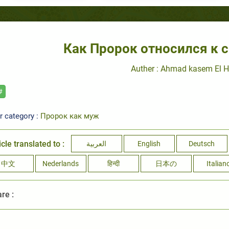
Как Пророк относился к 
Auther : Ahmad kasem El 
#
r category :
Пророк как муж
icle translated to :
العربية
English
Deutsch
中文
Nederlands
हिन्दी
日本の
Italian
re :