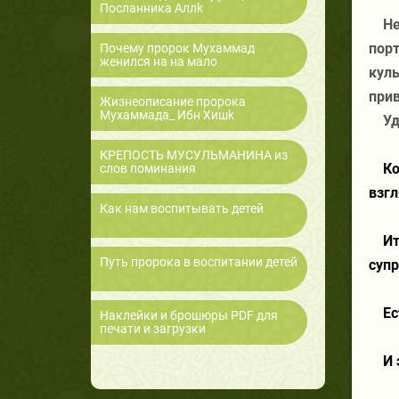
Посланника Аллk
Не
порт
Почему пророк Мухаммад
женился на на мало
куль
прив
Жизнеописание пророка
Мухаммада_ Ибн Хишk
Уд
КРЕПОСТЬ МУСУЛЬМАНИНА из
Ко
слов поминания
взгл
Как нам воспитывать детей
Ит
Путь пророка в воспитании детей
суп
Ес
Наклейки и брошюры PDF для
печати и загрузки
И 