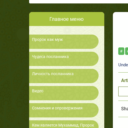
Главное меню
Пророк как муж
#
Чудеса посланника
Unde
Личность посланника
Art
Видео
Сомнения и опровержения
Sha
Кем является Мухаммад, Пророк