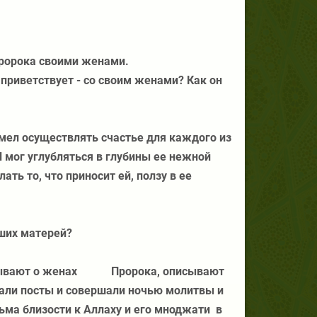
Пророка своими женами.
 приветствует - со своим женами? Как он
сумел осуществлять счастье для каждого из
И мог углубляться в глубины ее нежной
ать то, что приносит ей, ползу в ее
ших матерей?
зывают о женах
Пророка, описывают
дали посты и совершали ночью молитвы и
ьма близости к Аллаху и его мноджати
в