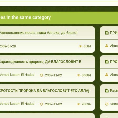
les in the same category
Расположение посланника Аллаха, да благоl
ПРИ
Ahma
009-07-28
6684
Справедливость пророка, ДА БЛАГОСЛОВИТ Е
ПРО
hmad kasem El Hadad
Ahma
2007-11-02
86884
КРОТОСТЬ ПРОРОКА ДА БЛАГОСЛОВИТ ЕГО АЛЛАj
Расп
hmad kasem El Hadad
2007-11-02
90096
2008