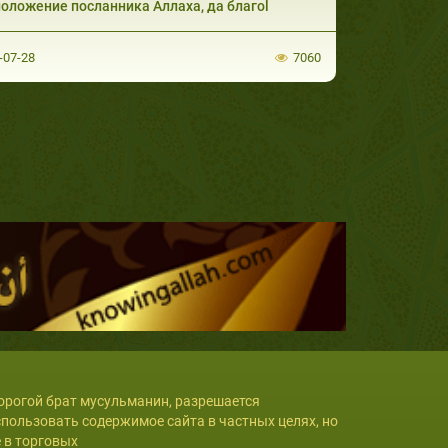
оложение посланника Аллаха, да благоl
-07-28
7060
орогой брат мусульманин, разрешается
спользовать содержимое сайта в частных целях, но
е в торговых