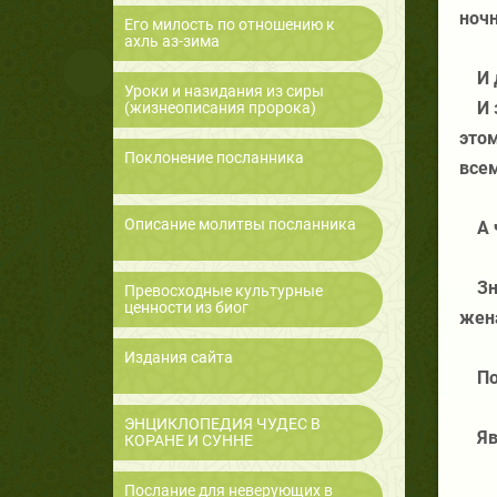
ночн
Его милость по отношению к
ахль аз-зима
И 
Уроки и назидания из сиры
И 
(жизнеописания пророка)
этом
Поклонение посланника
всем
Описание молитвы посланника
А 
Зн
Превосходные культурные
ценности из биог
жен
Издания сайта
П
ЭНЦИКЛОПЕДИЯ ЧУДЕС В
Яв
КОРАНЕ И СУННЕ
Послание для неверующих в