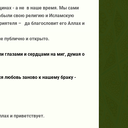
инах - а не
в наше время. Мы сами
забыли свою религию и Исламскую
риятеля –
да благословит его Аллах и
е публично и открыто.
ли глазами и сердцами на миг, думая о
я любовь заново к нашему браку -
ллах и приветствует.