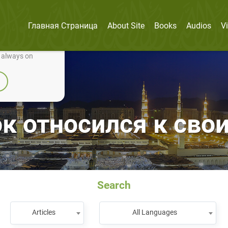
Главная Страница
About Site
Books
Audios
V
nually improve it.
e always on
к относился к св
Search
Articles
All Languages