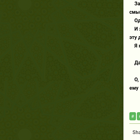
За
смыс
Од
И 
эту 
Я 
Да
О,
ему
#
Sha