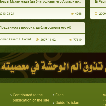
равы Мухаммада (да благословит его Аллах и приветствует) с его семьёй и жёнами.
Расп
013-03-24
4268
2009
Преданность пророка, да благословит его А&
hmad kasem El Hadad
2007-11-02
77619
Contributed to the
Feqh
Д
и
publication of the site
Guide To islam
н