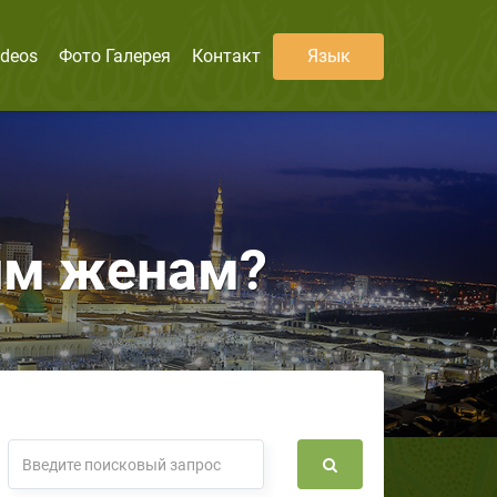
ideos
Фото Галерея
Контакт
Язык
оим женам?