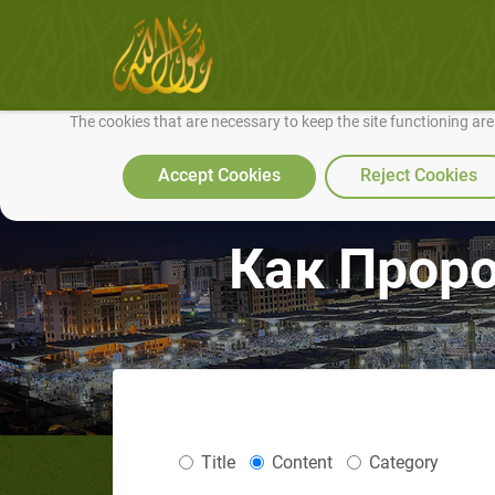
We use cookies to make our site work well for you and so we can conti
The cookies that are necessary to keep the site functioning ar
Accept Cookies
Reject Cookies
Как Проро
Title
Content
Category