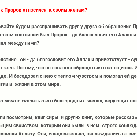
к Пророк относился
к своим женам?
вайте будем расспрашивать друг у друга об обращение 
каком состоянии был Пророк - да благословит его Аллах и
нял между ними?
истине,
он - да благословит его Аллах и приветствует - 
х жен. Потому, что он знал как обращаться с женщиной. 
це. И беседовал с нею с теплом чувством и помогал ей дел
игии и
жизни в этом мире.
о можно сказать о его благородных
женах, верующих на
ли посмотрим, книг сиры
и других книг, которые расска
бщим свойством, который они были
в нём: строго соблю
онении Аллаху. Они, следовательно, наслаждались от вес