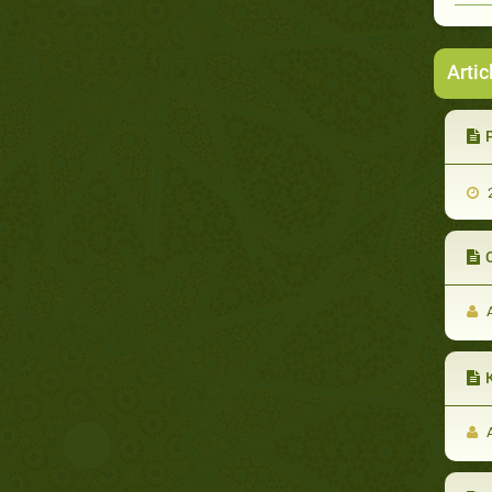
Artic
2
A
A