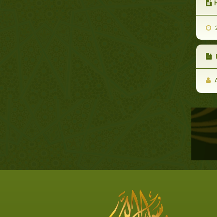
Н
2
A