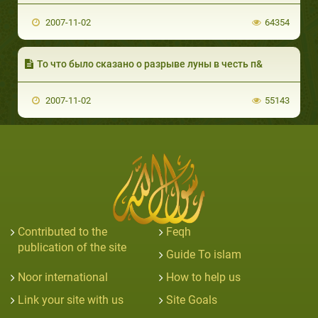
2007-11-02
64354
То что было сказано о разрыве луны в честь п&
2007-11-02
55143
Contributed to the
Feqh
publication of the site
Guide To islam
Noor international
How to help us
Link your site with us
Site Goals