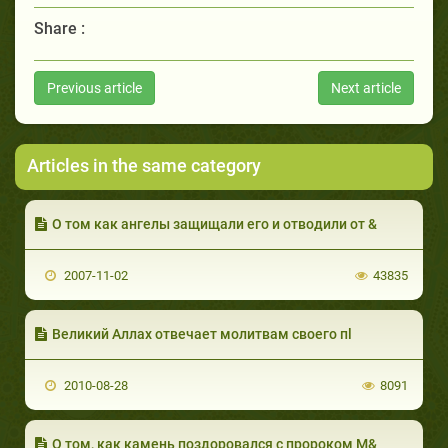
Share :
Previous article
Next article
Articles in the same category
О том как ангелы защищали его и отводили от &
2007-11-02
43835
Великий Аллах отвечает молитвам своего пl
2010-08-28
8091
О том, как камень поздоровался с пророком М&