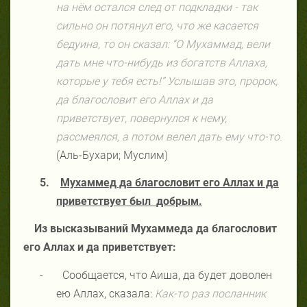
на нём остался след от подкладки - так
сильно он потянул его, что же касается
бедуина, то он сказал: “О Мухаммад, вели
дать мне что-нибудь из богатств Аллаха,
которые у тебя есть!” Услышав это, пророк,
да благословит его Аллах и да
приветствует, повернулся к нему,
рассмеялся, а потом велел дать ему что-то.
(Аль-Бухари; Муслим)
5.
Мухаммед да благословит его Аллах и да
приветствует был
добрым.
Из высказываний Мухаммеда да благословит
его Аллах и да приветствует:
-
Сообщается, что Аиша, да будет доволен
ею Аллах, сказала:
Как-то раз посланник