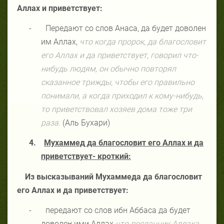
Аллах и приветствует:
-
Передают со слов Анаса, да будет доволен
им Аллах,
что когда пророк, да благословит
его Аллах и да приветствует, говорил что-
нибудь людям, он обычно повторял
сказанное трижды, чтобы его правильно
понимали, а когда приходил к кому-нибудь,
то приветствовал хозяев дома тоже три
раза.
(Аль Бухари)
4.
Мухаммед да благословит его Аллах и да
приветствует- кроткий:
Из высказываний Мухаммеда да благословит
его Аллах и да приветствует:
-
передают со слов ибн Аббаса да будет
доволен ими Аллах
что посланник Аллаха