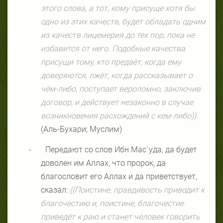
этого слова, а тот, кому присуще хотя бы
одно из этих качеств, будет обладать одним
из качеств лицемерия до тех пор, пока не
избавится от него. Подобные качества
присущи тому, кто предаёт, когда ему
доверяются, лжёт, когда рассказывает о
чём-либо, поступает вероломно, заключив
договор, и действует незаконно в случае
возникновения расхождений с кем-либо)).
(Аль-Бухари; Муслим)
-
Передают со слов Ибн Мас`уда, да будет
доволен им Аллах, что пророк, да
благословит его Аллах и да приветствует,
сказал:
((Поистине, правдивость приводит к
благочестию и, поистине, благочестие
приведёт к раю и станет человек говорить