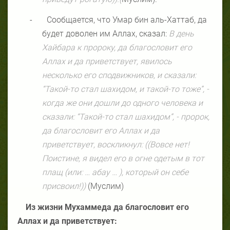
-
Сообщается, что Умар бин аль-Хаттаб, да
будет доволен им Аллах, сказал:
В день
Хайбара к пророку, да благословит его
Аллах и да приветствует, явилось
несколько его сподвижников, и сказали:
“Такой-то стал шахидом, и такой-то тоже”, -
когда же они дошли до одного человека и
сказали: “Такой-то стал шахидом”, - пророк,
да благословит его Аллах и да
приветствует, воскликнул: ((Вовсе нет!
Поистине, я видел его в огне одетым в тот
плащ (или: … абау … ), который он себе
присвоил!))
(Муслим)
Из жизни Мухаммеда да благословит его
Аллах и да приветствует: