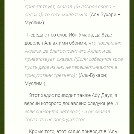
приветствует, сказал: ((и доброе слово –
садака)) то есть милостыня.
(Аль Бухари –
Муслим)
-
Передают со слов Ибн Умара, да будет
доволен Аллах ими обоими,
что посланник
Аллаха, да благословит его Аллах и да
приветствует, сказал: ((Если соберутся трое,
пусть двое из них не перешёптываются в
присутствии третьего)).
(Аль-Бухари;
Муслим.)
Этот хадис приводит также Абу Дауд, в
версии которого добавлено следующее:
А
если соберутся четверо?, - и он сказал:
Тогда это не повредит тебе.
Кроме того, этот хадис приводит в “Аль-