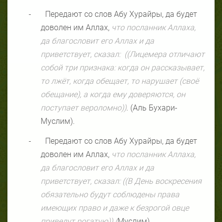
-
Передают со слов Абу Хурайры, да будет
доволен им Аллах,
что посланник Аллаха,
да благословит его Аллах и да
приветствует, сказал:
((Лицемера отличают
собой три признака: когда он рассказывает,
то лжёт, когда обещает, то нарушает (своё
обещание), а когда ему доверяются, он
поступает вероломно))
. (Аль Бухари-
Муслим).
-
Передают со слов Абу Хурайры, да будет
доволен им Аллах,
что посланник Аллаха,
да благословит его Аллах и да
приветствует, сказал: ((В День воскресения
обязательно будут соблюдены права
имеющих право и даже к безрогой овце
приведут рогатую)).(
Муслим).