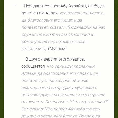
-
Передают со слов Абу Хурайры, да будет
доволен им Аллах,
что посланник Аллаха,
да благословит его Аллах и да
приветствует, сказал:
((Поднявший на нас
оружие не имеет к нам отношения и
обманувший нас не имеет к нам
отношения)).
(Муслим)
В другой версии этого хадиса,
сообщается,
что однажды посланник
Аллаха, да благословит его Аллах и да
приветствует, проходивший мимо
выставленной на продажу кучи зерна,
погрузил руку в нее и пальцы его ощутили
влажность. Он спросил: “Что это, о хозяин?”
Тот сказал: “Его попортило небо (то есть
дождь), о посланник Аллаха. Пророк, да