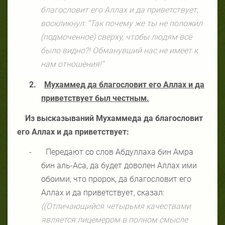
благословит его Аллах и да приветствует,
воскликнул: “Так почему же ты не положил
(подмоченное) сверху, чтобы людям всё
было видно?! Обманувший нас не имеет к
нам отношения!”
2.
Мухаммед да благословит его Аллах и да
приветствует был честным.
Из высказываний Мухаммеда да благословит
его Аллах и да приветствует:
-
Передают со слов Абдуллаха бин Амра
бин аль-Аса, да будет доволен Аллах ими
обоими, что пророк, да благословит его
Аллах и да приветствует, сказал:
((Отличающийся четырьмя качествами
является лицемером в полном смысле