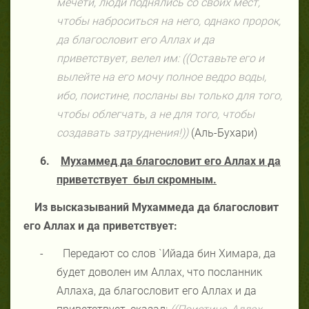
мечети, люди поднялись со своих мест,
чтобы наброситься на него, однако пророк,
да благословит его Аллах и да
приветствует, велел им: ((Оставьте его и
вылейте на его мочу полное ведро воды,
ибо, поистине, посланы вы только для того,
чтобы облегчать, а не для того, чтобы
создавать затруднения!))
(Аль-Бухари)
6.
Мухаммед да благословит его Аллах и да
приветствует
был скромным.
Из высказываний Мухаммеда да благословит
его Аллах и да приветствует:
-
Передают со слов `Ийада бин Химара, да
будет доволен им Аллах, что посланник
Аллаха, да благословит его Аллах и да