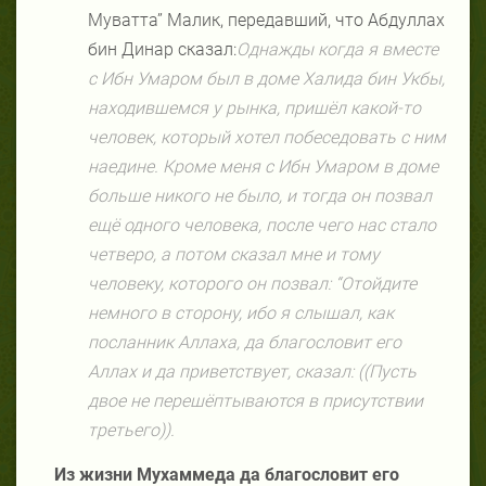
Муватта” Малик, передавший, что Абдуллах
бин Динар сказал:
Однажды когда я вместе
с Ибн Умаром был в доме Халида бин Укбы,
находившемся у рынка, пришёл какой-то
человек, который хотел побеседовать с ним
наедине. Кроме меня с Ибн Умаром в доме
больше никого не было, и тогда он позвал
ещё одного человека, после чего нас стало
четверо, а потом сказал мне и тому
человеку, которого он позвал: “Отойдите
немного в сторону, ибо я слышал, как
посланник Аллаха, да благословит его
Аллах и да приветствует, сказал: ((Пусть
двое не перешёптываются в присутствии
третьего)).
Из жизни Мухаммеда да благословит его