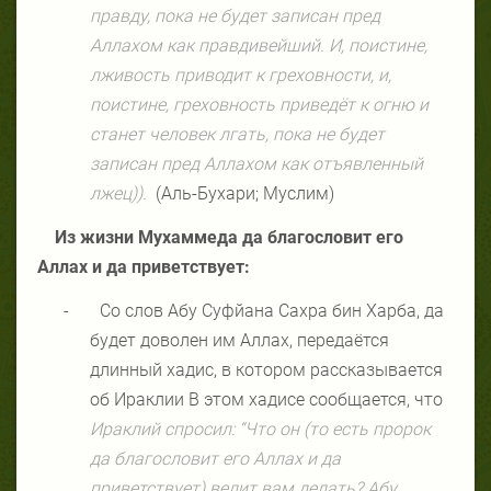
правду, пока не будет записан пред
Аллахом как правдивейший. И, поистине,
лживость приводит к греховности, и,
поистине, греховность приведёт к огню и
станет человек лгать, пока не будет
записан пред Аллахом как отъявленный
лжец)).
(Аль-Бухари; Муслим)
Из жизни Мухаммеда да благословит его
Аллах и да приветствует:
-
Со слов Абу Суфйана Сахра бин Харба, да
будет доволен им Аллах, передаётся
длинный хадис, в котором рассказывается
об Ираклии В этом хадисе сообщается, что
Ираклий спросил: “Что он (то есть пророк
да благословит его Аллах и да
приветствует) велит вам делать? Абу