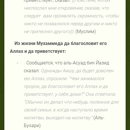
приветствует, сказал:
((Поистине, Аллах
ниспослал мне откровение, сказав, что
следует
вам проявлять скромность, чтобы
никто не похвалялся перед другим и никто
не притеснял другого)).
(Муслим)
Из жизни Мухаммеда да благословит его
Аллах и да приветствует:
-
Сообщается, что аль-Асуад бин Йазид
сказал:
Однажды Аишу, да будет доволен
ею Аллах, спросили: “Чем занимался
пророк, да благословит его Аллах и да
приветствует, у себя дома?” Она ответила:
“Обычно он делал что-нибудь полезное для
своей семьи, а когда наступало время
молитвы, выходил на молитву.”
(Аль-
Бухари)