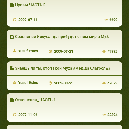
Нравы.ЧАСТЬ 2
2009-07-11
6690
Сравнение Иисуса- да прибудет с ним мир и Му&
Yusuf Estes
2009-03-21
47992
Знаешь ли ты, кто такой Мухаммед да благосл&#
Yusuf Estes
2009-03-25
47079
Отношения_ ЧАСТЬ 1
2007-11-06
82394