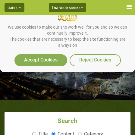
язык
Главное меню
We use cookies to make our site work well for you and so we can
continually improve it.
The cookies that are necessary to keep the site functioning are
always on
Нравы.ЧАСТЬ 1
Accept Cookies
Reject Cookies
Search
Title
Content
Category