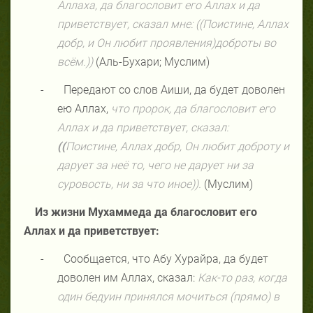
Аллаха, да благословит его Аллах и да
приветствует, сказал мне: ((Поистине, Аллах
добр, и Он любит проявления)доброты во
всём.))
(Аль-Бухари; Муслим)
-
Передают со слов Аиши, да будет доволен
ею Аллах,
что пророк, да благословит его
Аллах и да приветствует, сказал:
((
Поистине, Аллах добр, Он любит доброту и
дарует за неё то, чего не дарует ни за
суровость, ни за что иное)).
(Муслим)
Из жизни Мухаммеда да благословит его
Аллах и да приветствует:
-
Сообщается, что Абу Хурайра, да будет
доволен им Аллах, сказал:
Как-то раз, когда
один бедуин принялся мочиться (прямо) в