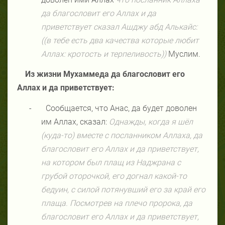
да благословит его Аллах и да
приветствует сказал Ашджу абд Алькайс:
((в тебе есть два качества которые любит
Аллах: кротость и терпеливость))
Муслим.
Из жизни Мухаммеда да благословит его
Аллах и да приветствует:
-
Сообщается, что Анас, да будет доволен
им Аллах, сказал:
Однажды, когда я шёл
(куда-то) вместе с посланником Аллаха, да
благословит его Аллах и да приветствует,
на котором был плащ из Наджрана с
грубой оторочкой, его догнал какой-то
бедуин, с силой потянувший его за край его
плаща. Посмотрев на плечо пророка, да
благословит его Аллах и да приветствует,