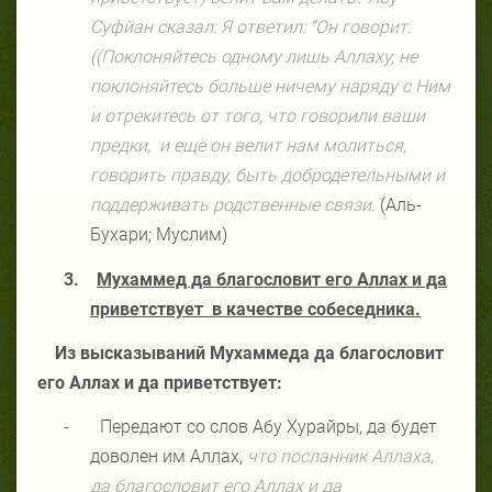
Суфйан сказал: Я ответил: “Он говорит:
((Поклоняйтесь одному лишь Аллаху, не
поклоняйтесь больше ничему наряду с Ним
и отрекитесь от того, что говорили ваши
предки,
и ещё он велит нам молиться,
говорить правду, быть добродетельными и
поддерживать родственные связи.
(Аль-
Бухари; Муслим)
3.
Мухаммед да благословит его Аллах и да
приветствует
в качестве собеседника.
Из высказываний Мухаммеда да благословит
его Аллах и да приветствует:
-
Передают со слов Абу Хурайры, да будет
доволен им Аллах,
что посланник Аллаха,
да благословит его Аллах и да