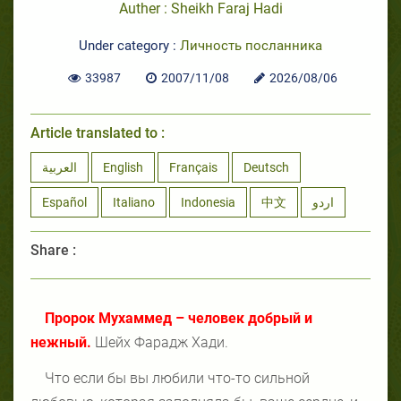
Auther : Sheikh Faraj Hadi
Under category :
Личность посланника
33987
2007/11/08
2026/08/06
Article translated to :
العربية
English
Français
Deutsch
Español
Italiano
Indonesia
中文
اردو
Share :
Пророк Мухаммед – человек добрый и
нежный.
Шейх Фарадж Хади.
Что если бы вы любили что-то сильной