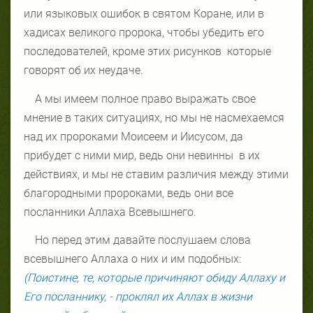
или языковых ошибок в святом Коране, или в
хадисах великого пророка, чтобы убедить его
последователей, кроме этих рисунков
которые
говорят об их неудаче.
А мы имеем полное право выражать свое
мнение в таких ситуациях, но мы не насмехаемся
над их пророками Моисеем и Иисусом, да
прибудет с ними мир, ведь они невинны
в их
действиях, и мы не ставим различия между этими
благородными пророками, ведь они все
посланники Аллаха Всевышнего.
Но перед этим давайте послушаем слова
всевышнего Аллаха о них и им подобных:
(Поистине, те, которые причиняют обиду Аллаху и
Его посланнику, - проклял их Аллах в жизни