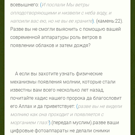
всевышнего:
(
И послали Мы ветры
оплодотворяющими и низвели с неба воду, и
напоили вас ею, но не вы ее храните
).
(камень:22).
Разве вы не смогли выяснить с помощью вашей
современной аппаратуры роль ветров в
появлении облаков и затем дождя?
А если вы захотите узнать физические
механизмы появления молнии, которые стали
известны вам всего несколько лет назад,
почитайте хадис нашего пророка да благословит
его Аллах и да приветствует:
(
разве вы не видели
молнию как она проходит и появляется с
морганием глаз?
)
.(передал муслим).разве ваши
цифровые фотоаппараты не делали снимки