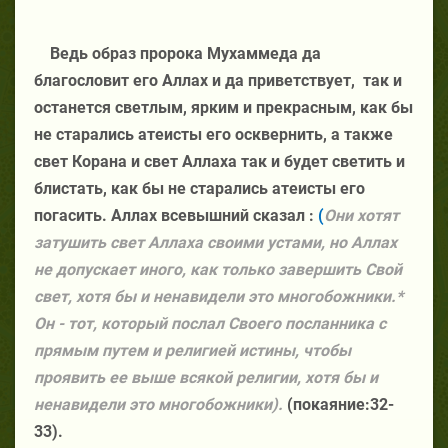
Ведь образ пророка Мухаммеда да
благословит его Аллах и да приветствует,
так и
останется светлым, ярким и прекрасным, как бы
не старались атеисты его осквернить, а также
свет Корана и свет Аллаха так и будет светить и
блистать, как бы не старались атеисты его
погасить. Аллах всевышний сказал :
(
Они хотят
затушить свет Аллаха своими устами, но Аллах
не допускает иного, как только завершить Свой
свет, хотя бы и ненавидели это многобожники.*
Он - тот, который послал Своего посланника с
прямым путем и религией истины, чтобы
проявить ее выше всякой религии, хотя бы и
ненавидели это многобожники).
(покаяние:32-
33).