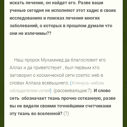
искать лечение, он найдет его. Разве ваши
ученые сегодня не исполняют этот хадис в своих
исследованиях и поисках лечения многих
заболеваний, о которых в прошлом думали что
они не излечимы??
Наш пророк Мухаммед да благословит его
Аллах и да приветствует , был первым кто
заговорил о космической сети
cosmic
web
в
словах Аллаха всевышнего:
(
Клянусь небом,
обладателем сетей
)
. (рассеивающие:7).
И слово
сеть
обозначает ткань прочно сотканную, разве
вы не видели своими точнейшими счетчиками
эту ткань во вселенной?
(7)