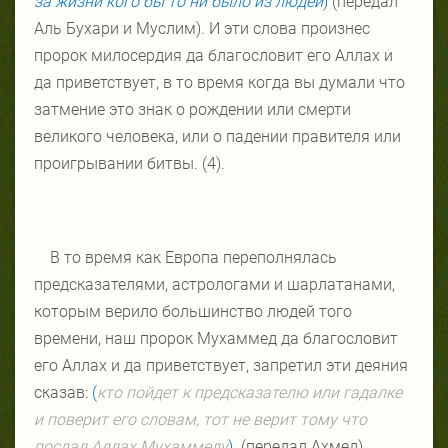
за жизни кого бы то ни было из людей
)
(передал
Аль Бухари и Муслим). И эти слова произнес
пророк милосердия да благословит его Аллах и
да приветствует, в то время когда вы думали что
затмение это знак о рождении или смерти
великого человека, или о падении правителя или
проигрывании битвы. (4).
В то время как Европа переполнялась
предсказателями, астрологами и шарлатанами,
которым верило большинство людей того
времени, наш пророк Мухаммед да благословит
его Аллах и да приветствует, запретил эти деяния
сказав:
(
кто пойдет к предсказателю или гадалке
и поверит его словам, тот не верит тому что
послал Аллах Мухаммеду
).
(передал Ахмед).