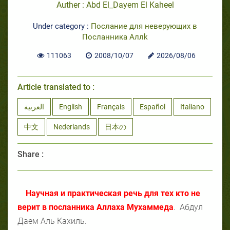
Auther : Abd El_Dayem El Kaheel
Under category :
Послание для неверующих в
Посланника Аллk
111063
2008/10/07
2026/08/06
Article translated to :
العربية
English
Français
Español
Italiano
中文
Nederlands
日本の
Share :
Научная и практическая речь для тех кто не
верит в посланника Аллаха Мухаммеда
.
Абдул
Даем Аль Кахиль.