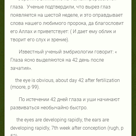
глаза.
Ученые подтвердили, что вырез глаз
появляется на шестой неделе, и это оправдывает
слова нашего любимого пророка, да благословит
его Аллах и приветствует: ( И дает ему облик и
творит его слух и зрение).
Известный ученый эмбриологии говорит: «
Глаза ясно выделяются на 42 день после
зачатия».
the eye is obvious, about day 42 after fertilization
(moore, p 99).
По истечении 42 дней глаза и уши начинают
развиваться необычайно быстро.
the eyes are developing rapidly, the ears are
developing rapidly, 7th week after conception (rugh, p