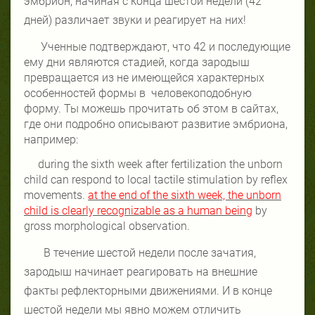
эмбрион, начиная с конца шестой недели (42
дней) различает звуки и реагирует на них!
Ученные подтверждают, что 42 и последующие
ему дни являются стадией, когда зародыш
превращается из не имеющейся характерных
особенностей формы в
человекоподобную
форму. Ты можешь прочитать об этом в сайтах,
где они подробно описывают развитие эмбриона,
например:
during the sixth week after fertilization the unborn
child can respond to local tactile stimulation by reflex
movements.
at the end of the sixth week, the unborn
child is clearly recognizable as a human being
by
gross morphological observation.
В течение шестой недели после зачатия,
зародыш начинает реагировать на внешние
факты рефлекторными движениями. И в конце
шестой недели мы явно можем отличить