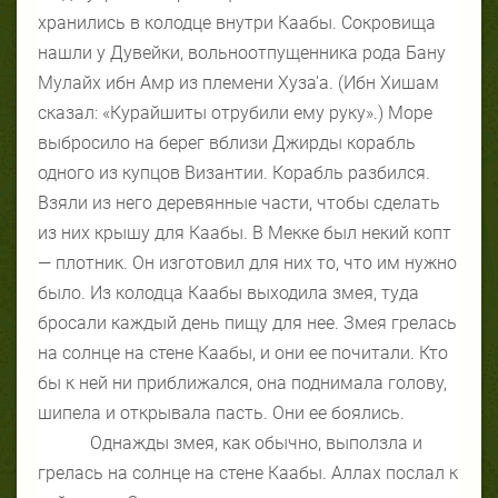
хранились в колодце внутри Каабы. Сокровища
нашли у Дувейки, вольноотпущенника рода Бану
Мулайх ибн Амр из племени Хуза'а. (Ибн Хишам
сказал: «Курайшиты отрубили ему руку».) Море
выбросило на берег вблизи Джирды корабль
одного из купцов Византии. Корабль разбился.
Взяли из него деревянные части, чтобы сделать
из них крышу для Каабы. В Мекке был некий копт
— плотник. Он изготовил для них то, что им нужно
было. Из колодца Каабы выходила змея, туда
бросали каждый день пищу для нее. Змея грелась
на солнце на стене Каабы, и они ее почитали. Кто
бы к ней ни приближался, она поднимала голову,
шипела и открывала пасть. Они ее боялись.
Однажды змея, как обычно, выползла и
грелась на солнце на стене Каабы. Аллах послал к