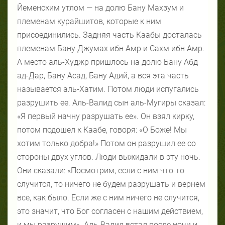
Йеменским утлом — на долю Бану Махзум и
племенам курайшитов, которые к ним
присоединились. Задняя часть Каабы досталась
племенам Бану Джумах ибн Амр и Сахм ибн Амр.
А место аль-Худжр пришлось на долю Бану Абд
ад-Дар, Бану Асад, Бану Адий, а вся эта часть
называется аль-Хатим. Потом люди испугались
разрушить ее. Аль-Валид сын аль-Мугиры сказал:
«Я первый начну разрушать ее». Он взял кирку,
потом подошел к Каабе, говоря: «О Боже! Мы
хотим только добра!» Потом он разрушил ее со
стороны двух углов. Люди выжидали в эту ночь.
Они сказали: «Посмотрим, если с ним что-то
случится, то ничего не будем разрушать и вернем
все, как было. Если же с ним ничего не случится,
это значит, что Бог согласен с нашим действием,
и мы разрушим». Аль-Валид встал после ночи и