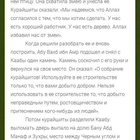
ней птицу. Она схватила змею и унесла ее.
Курайшиты сказали: «Мы надеемся, что Аллах
согласился с тем, что мы хотим сделать. У нас
есть хороший работник. У нас есть дерево. Аллах
избавил нас от змеи».
Когда решили разобрать ее и вновь
построить, Абу Вахб ибн Амр подошел и снял с
Каабы один камень. Камень соскочил с его руки и
вернулся на свое место. Он сказал: «О собрание
курайшитов! Используйте в ее строительстве
только то, что вами добыто добром. Нельзя
использовать в ее строительстве то, что добыто
неправедным путем, ростовщичеством и
притеснением кого-нибудь из людей».
Потом курайшиты разделили Каабу:
выломать дверь выпало на долю Бану Абд
Манаф и Зухры; место между Черным углом и