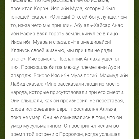
Писание». Потом рассказал им об исламе,
прочитал Коран. Ияс ибн Муаз, который был
юношей, сказал: «О люди! Это, ей-богу, лучше, чем
то, из-за чего мы пришли». Абу аль-Хайсар Анас
ибн Рафиа взял горсть земли, кинул ее в лицо
Ияса ибн Муаза и сказал: «Не вмешивайся!
Клянусь своей жизнью, мы пришли не ради
этого». Ияс замолк. Посланник Аллаха ушел от
них. Произошла битва между племенами Аус и
Хазрадж. Вскоре Ияс ибн Муаз погиб. Махмуд ибн
Лабид сказал: «Мне рассказали люди из моего
народа, которые присутствовали при его смерти.
Они слышали, как он произносил, не переставая,
слова исповедания веры, прославляя Аллаха,
пока не умер. Они не сомневались в том, что он
умер мусульманином. Он воспринял ислам во
время той встречи с Пророком, когда услышал