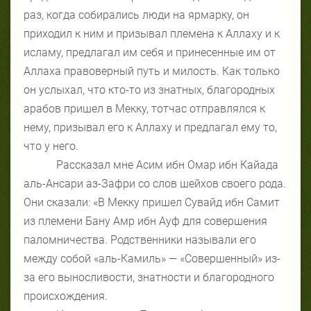
раз, когда собирались люди на ярмарку, он
приходил к ним и призывал племена к Аллаху и к
исламу, предлагал им себя и принесенные им от
Аллаха правоверный путь и милость. Как только
он услыхал, что кто-то из знатных, благородных
арабов пришел в Мекку, тотчас отправлялся к
нему, призывал его к Аллаху и предлагал ему то,
что у него.
Рассказал мне Асим ибн Омар ибн Кайада
аль-Ансари аз-Зафри со слов шейхов своего рода.
Они сказали: «В Мекку пришел Сувайд ибн Самит
из племени Бану Амр ибн Ауф для совершения
паломничества. Родственники называли его
между собой «аль-Камиль» — «Совершенный» из-
за его выносливости, знатности и благородного
происхождения.