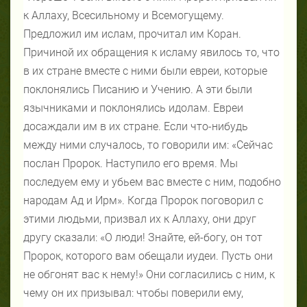
к Аллаху, Всесильному и Всемогущему.
Предложил им ислам, прочитал им Коран.
Причиной их обращения к исламу явилось то, что
в их стране вместе с ними были евреи, которые
поклонялись Писанию и Учению. А эти были
язычниками и поклонялись идолам. Евреи
досаждали им в их стране. Если что-нибудь
между ними случалось, то говорили им: «Сейчас
послан Пророк. Наступило его время. Мы
последуем ему и убьем вас вместе с ним, подобно
народам Ад и Ирм». Когда Пророк поговорил с
этими людьми, призвал их к Аллаху, они друг
другу сказали: «О люди! Знайте, ей-богу, он тот
Пророк, которого вам обещали иудеи. Пусть они
не обгонят вас к нему!» Они согласились с ним, к
чему он их призывал: чтобы поверили ему,