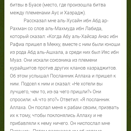
битвы в Буасе (место, где произошла битва
между племенами Аус и Хазрадж).
Рассказал мне аль-Хусайн ибн Абд ар-
Рахман со слов аль-Махмуда ибн Лабида,
который сказал: «Когда Абу аль-Хайсар Анас ибн
Рафиа пришел в Мекку, вместе с ним были юноши
из рода Абд аль-Ашхала, а среди них был Ияс ибн
Муаз. Они искали союзника из племени
курайшитов против других кланов хазраджитов.
Об этом услышал Посланник Аллаха и пришел к
ним. Подсел к ним и сказал: «Не хотели вы
лучшего, чем то, из-за чего пришли?» Они
спросили: «А что это?» Ответил: «Я посланник
Аллаха. Он послал меня к рабам своим, призвать
их к тому, чтобы поклонялись Аллаху и не
прибавляли к нему ничего. Он ниспослал мне