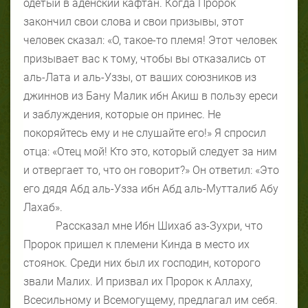
одетый в аденский кафтан. Когда Пророк
закончил свои слова и свои призывы, этот
человек сказал: «О, такое-то племя! Этот человек
призывает вас к тому, чтобы вы отказались от
аль-Лата и аль-Уззы, от ваших союзников из
джиннов из Бану Малик ибн Акиш в пользу ереси
и заблуждения, которые он принес. Не
покоряйтесь ему и не слушайте его!» Я спросил
отца: «Отец мой! Кто это, который следует за ним
и отвергает то, что он говорит?» Он ответил: «Это
его дядя Абд аль-Узза ибн Абд аль-Мутталиб Абу
Лахаб».
Рассказал мне Ибн Шихаб аз-Зухри, что
Пророк пришел к племени Кинда в место их
стоянок. Среди них был их господин, которого
звали Малих. И призвал их Пророк к Аллаху,
Всесильному и Всемогущему, предлагал им себя.