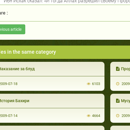
Ибн Исхак сказал: «И тогда Аллах разрешил своему Пророк
re :
vious article
les in the same category
Наказание за блуд
Про
009-07-18
6103
2009
История Бахири
Мусу
009-07-14
4664
2009