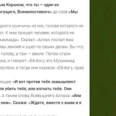
ым Кораном, что ты — один из
могущего, Всемилостивого»
до слов
«Мы
одного мужчины из них, голова которого не
л. К ним пришел человек, которого не
ухаммада». Сказал: «Аллах послал вам
вы землей и ушел по своим делам. Вы что,
голову, а там — земля. Потом стали
а, и говорят: «Ей-богу, это Мухаммад
остели, и тогда они сказали: «Ей-богу, прав
дующее:
«И вот против тебя замышляют
и убить тебя, или изгнать тебя. Они
.
А также слова Всевышнего Аллаха:
«Или
 нем». Скажи: «Ждите, вместе с вами и я