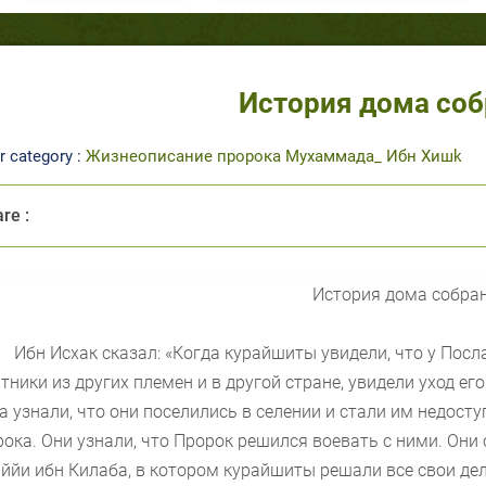
История дома со
r category :
Жизнеописание пророка Мухаммада_ Ибн Хишk
re :
История дома собра
Ибн Исхак сказал: «Когда курайшиты увидели, что у Пос
тники из других племен и в другой стране, увидели уход е
а узнали, что они поселились в селении и стали им недосту
ока. Они узнали, что Пророк решился воевать с ними. Они
ййи ибн Килаба, в котором курайшиты решали все свои дела