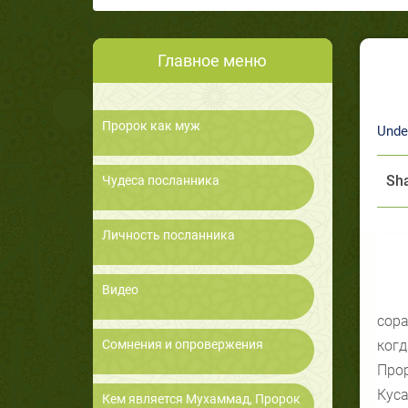
Главное меню
Пророк как муж
Unde
Sha
Чудеса посланника
Личность посланника
Видео
сора
Сомнения и опровержения
когд
Прор
Куса
Кем является Мухаммад, Пророк