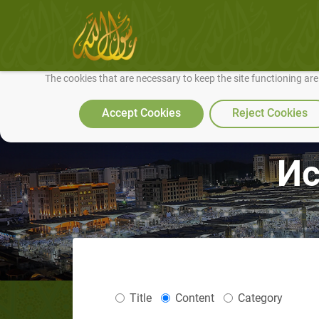
We use cookies to make our site work well for you and so we can conti
The cookies that are necessary to keep the site functioning ar
Accept Cookies
Reject Cookies
Ис
Title
Content
Category