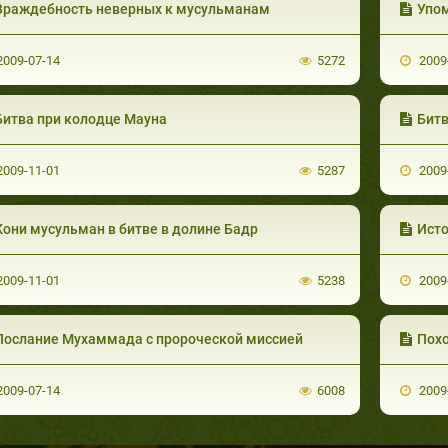
Враждебность неверных к мусульманам
Упом
009-07-14
5272
2009
Битва при колодце Мауна
Битв
009-11-01
5287
2009
Кони мусульман в битве в долине Бадр
Исто
009-11-01
5238
2009
Послание Мухаммада с пророческой миссией
Похо
009-07-14
6008
2009