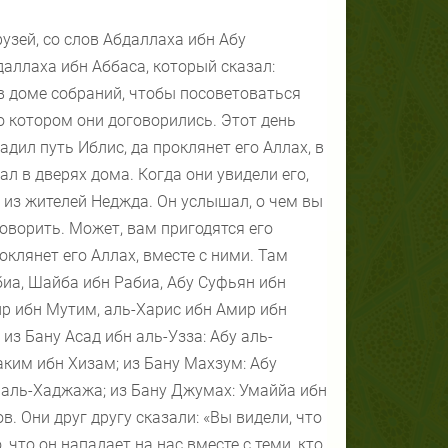
узей, со слов Абдаллаха ибн Абу
даллаха ибн Аббаса, который сказал:
в доме собраний, чтобы посоветоваться
о котором они договорились. Этот день
дил путь Иблис, да проклянет его Аллах, в
ал в дверях дома. Когда они увидели его,
х из жителей Неджда. Он услышал, о чем вы
говорить. Может, вам пригодятся его
оклянет его Аллах, вместе с ними. Там
иа, Шайба ибн Рабиа, Абу Суфьян ибн
йр ибн Мутим, аль-Харис ибн Амир ибн
 из Бану Асад ибн аль-Узза: Абу аль-
ким ибн Хизам; из Бану Махзум: Абу
 аль-Хаджажа; из Бану Джумах: Умаййа ибн
. Они друг другу сказали: «Вы видели, что
, что он нападает на нас вместе с теми, кто