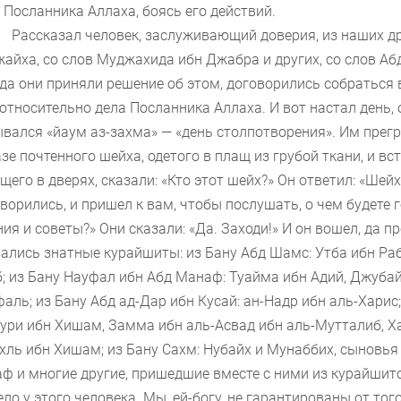
 Посланника Аллаха, боясь его действий.
Рассказал человек, заслуживающий доверия, из наших др
айха, со слов Муджахида ибн Джабра и других, со слов Аб
да они приняли решение об этом, договорились собраться 
относительно дела Посланника Аллаха. И вот настал день, 
вался «йаум аз-захма» — «день столпотворения». Им прегра
зе почтенного шейха, одетого в плащ из грубой ткани, и вст
щего в дверях, сказали: «Кто этот шейх?» Он ответил: «Шей
ворились, и пришел к вам, чтобы послушать, о чем будете 
ия и советы?» Они сказали: «Да. Заходи!» И он вошел, да пр
ались знатные курайшиты: из Бану Абд Шамс: Утба ибн Раб
; из Бану Науфал ибн Абд Манаф: Туайма ибн Адий, Джуба
аль; из Бану Абд ад-Дар ибн Кусай: ан-Надр ибн аль-Харис;
ури ибн Хишам, Замма ибн аль-Асвад ибн аль-Мутталиб, Ха
ль ибн Хишам; из Бану Сахм: Нубайх и Мунаббих, сыновья
ф и многие другие, пришедшие вместе с ними из курайшитов
ело у этого человека. Мы, ей-богу, не гарантированы от того