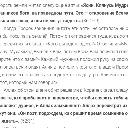
горсть земли, читая следующие аяты:
«Ясин. Клянусь Мудр
анников Бога, на праведном пути. Это — откровение Все
ыли их глаза,
и
они не могут видеть»
(36:1—9).
Когда Пророк закончил читать эти аяты, не осталось ни 
 бы посыпана землей. Потом он отправился туда, куда хоте
 среди них, и сказал: «Кого вы ждете здесь?» Ответили: «М
ачу. Мухаммад вышел к вам, потом всем вам посыпал голо
ерите, что с вами?» Каждый мужчина положил руку на свою 
триваться и видят Алия в постели, укрытого плащом Пророк
, на нем его плащ». Так продолжалось до утра. Али встал с п
тот, который нам говорил».
Аллах об этом дне и об их решении в Коране сказал сле
ое те, кто пребывает в невежестве, чтобы связать тебя ил
шляют дурное, и Аллах замышляет: Аллах перехитрит их
ут они: «Он поэт, подождем, как решит время сомнение о
у ждать».
(52:31).