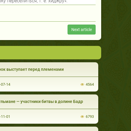
у переселиться, т. е. хиджру».
Next article
рок выступает перед племенами
-07-14
4564
льмане — участники битвы в долине Бадр
-11-01
6793