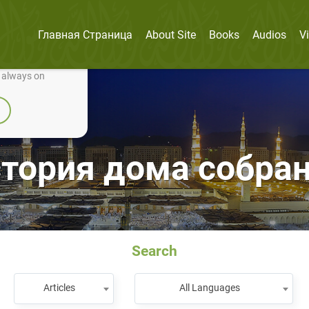
Главная Страница
About Site
Books
Audios
V
nually improve it.
e always on
тория дома собра
Search
Articles
All Languages