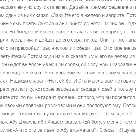
едовал ему из других племен. Давайте примем решение о н
м один из них сказал: «Закуйте его в железо и заприте. Пот
бные ему поэты Зухайр и ан-Набига до него». Шейх ан-Наджд
тся. Ей-богу, если вы его запрете так, как вы говорите, то 
рли перед ним, и дойдет до его соратников. Они тут же напа
м они превзойдут вас числом и победят вас. Это мнение ва
ветуйтесь!» Потом один из них сказал: «Мы его выведем из
 он будет выведен из нашей среды, ей-богу, нам безразлично
т нас уйдет и мы от него избавимся, то мы исправим наше 
 ан-Наджди сказал: «Нет, ей-богу! Эта мысль вам не годится
расную логику, которые завоевали сердца людей в пользу то
аете это, то вы не гарантированы от того, что он поселитс
и своими словами, рассказами и они последуют ему. Потом 
омощи, отнимет вашу власть из ваших рук. Потом сделает с
ь». Абу Джахль ибн Хишам сказал: «Ей-богу, у меня о нем е
сили: «А что это за идея, о Абу аль-Хакам?» Сказал: «Я ду