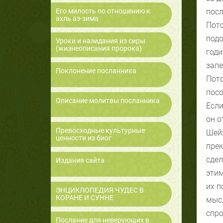
Его милость по отношению к
посл
ахль аз-зима
Пото
подо
Уроки и назидания из сиры
(жизнеописания пророка)
годи
запе
Поклонение посланника
Пото
посо
Описание молитвы посланника
Если
он о
Превосходные культурные
Шейх
ценности из биог
прек
сдел
Издания сайта
этим
их п
ЭНЦИКЛОПЕДИЯ ЧУДЕС В
КОРАНЕ И СУННЕ
мысл
спро
Послание для неверующих в