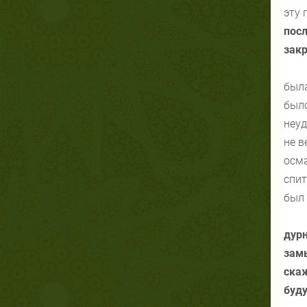
эту 
посл
закр
была
было
неуд
не в
осма
спит
был 
дурн
замы
скаж
буд