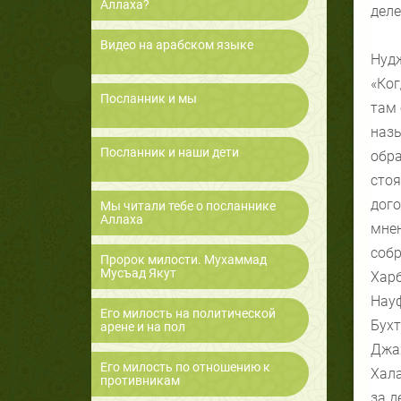
Аллаха?
деле
Видео на арабском языке
Нудж
«Ког
Посланник и мы
там 
назы
Посланник и наши дети
обра
стоя
дого
Мы читали тебе о посланнике
Аллаха
мнен
собр
Пророк милости. Мухаммад
Мусъад Якут
Харб
Науф
Его милость на политической
Бухт
арене и на пол
Джах
Его милость по отношению к
Хала
противникам
за д