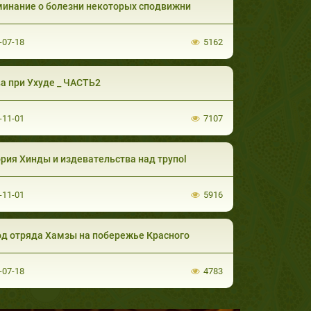
инание о болезни некоторых сподвижни
-07-18
5162
а при Ухуде _ ЧАСТЬ2
-11-01
7107
рия Хинды и издевательства над трупоl
-11-01
5916
д отряда Хамзы на побережье Красного
-07-18
4783