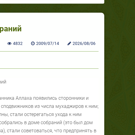
браний
4832
2009/07/14
2026/08/06
ний
ланника Аллаха появились сторонники и
го сподвижников из числа мухаджиров к ним;
пны, стали остерегаться ухода к ним
 собрались в доме собраний (это был дом
), стали советоваться, что предпринять в