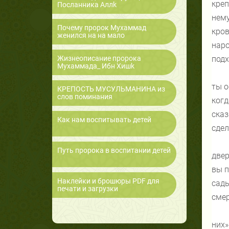
креп
Посланника Аллk
нему
Почему пророк Мухаммад
кров
женился на на мало
наро
Жизнеописание пророка
подх
Мухаммада_ Ибн Хишk
ты о
КРЕПОСТЬ МУСУЛЬМАНИНА из
слов поминания
когд
сказ
Как нам воспитывать детей
сдел
Путь пророка в воспитании детей
двер
вы п
Наклейки и брошюры PDF для
сады
печати и загрузки
смер
них»