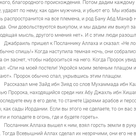
кого, благородного происхождения. Потом дадим каждому
, ударят по нему, как один мужчина, и убьют его. Мы избави
ь распространится на все племена, и род Бану Абд Манаф 
да. Они довольствуются выкупом, и мы дадим им выкуп за 
одящая мысль, другого мнения нет». И с этим люди разошл
Джабраиль пришел к Посланнику Аллаха и сказал: «Не лож
бычно спишь!» Когда наступила темная ночь, они собралис
а он заснет, чтобы наброситься на него. Когда Пророк увид
ал: «Спи на моей постели! Укройся моим зеленым плащом и 
ают». Пророк обычно спал, укрывшись этим плащом.
Рассказал мне Зайд ибн Зияд со слов Мухаммада ибн Каа
ью Пророка, находящийся среди них Абу Джахль ибн Хишам
оследуете ему в его деле, то станете Царями арабов и персо
, как сады Иордании. Если вы этого не сделаете, то он вас
ти и попадете в огонь, где и будете гореть».
Посланник Аллаха вышел к ним, взял горсть земли в руку 
. Тогда Всевышний Аллах сделал их незрячими, они его не 