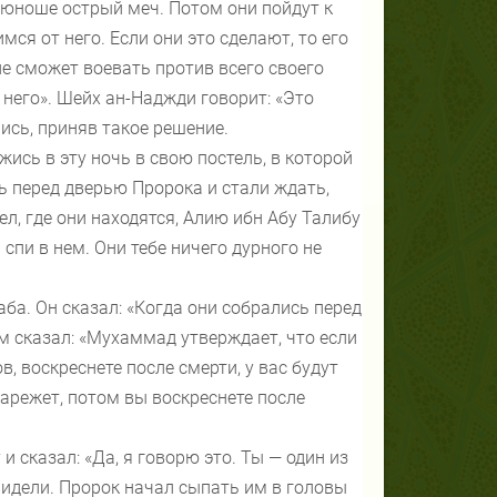
 юноше острый меч. Потом они пойдут к
мся от него. Если они это сделают, то его
не сможет воевать против всего своего
него». Шейх ан-Наджди говорит: «Это
ись, приняв такое решение.
ись в эту ночь в свою постель, в которой
ь перед дверью Пророка и стали ждать,
ел, где они находятся, Алию ибн Абу Талибу
спи в нем. Они тебе ничего дурного не
ба. Он сказал: «Когда они собрались перед
 сказал: «Мухаммад утверждает, что если
в, воскреснете после смерти, у вас будут
 зарежет, потом вы воскреснете после
и сказал: «Да, я говорю это. Ты — один из
видели. Пророк начал сыпать им в головы