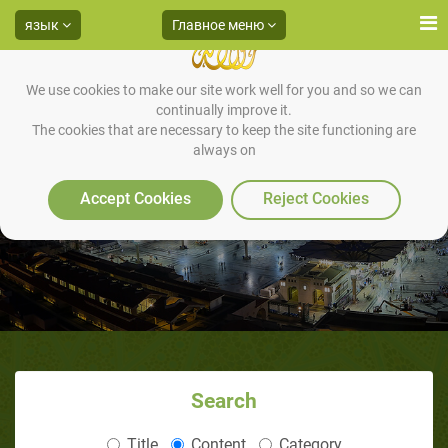
язык
Главное меню
We use cookies to make our site work well for you and so we can
continually improve it.
The cookies that are necessary to keep the site functioning are
always on
Первая проповедь Пророка
Accept Cookies
Reject Cookies
Search
Title
Content
Category