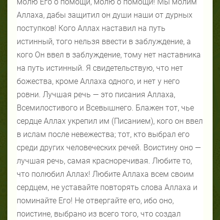
молю Его о помощи, молю о помощи! Мы молим
Аллаха, дабы защитил он души наши от дурных
поступков! Кого Аллах наставил на путь
истинный, того нельзя ввести в заблуждение, а
кого Он ввел в заблуждение, тому нет наставника
на путь истинный. Я свидетельствую, что нет
божества, кроме Аллаха одного, и нет у него
ровни. Лучшая речь — это писания Аллаха,
Всемилостивого и Всевышнего. Блажен тот, чье
сердце Аллах укрепил им (Писанием), кого он ввел
в ислам после невежества; тот, кто выбрал его
среди других человеческих речей. Воистину оно —
лучшая речь, самая красноречивая. Любите то,
что полюбил Аллах! Любите Аллаха всем своим
сердцем, не уставайте повторять слова Аллаха и
поминайте Его! Не отвергайте его, ибо оно,
поистине, выбрано из всего того, что создал