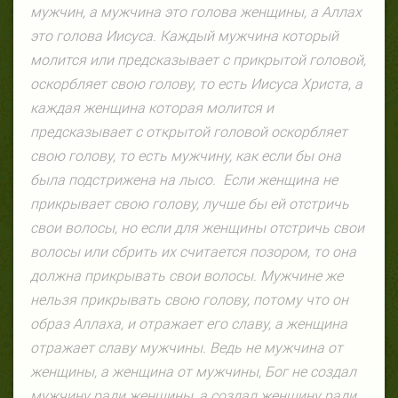
мужчин, а мужчина это голова женщины, а Аллах
это голова Иисуса. Каждый мужчина который
молится или предсказывает с прикрытой головой,
оскорбляет свою голову, то есть Иисуса Христа, а
каждая женщина которая молится и
предсказывает с открытой головой оскорбляет
свою голову, то есть мужчину, как если бы она
была подстрижена на лысо.
Если женщина не
прикрывает свою голову, лучше бы ей отстричь
свои волосы, но если для женщины отстричь свои
волосы или сбрить их считается позором, то она
должна прикрывать свои волосы. Мужчине же
нельзя прикрывать свою голову, потому что он
образ Аллаха, и отражает его славу, а женщина
отражает славу мужчины. Ведь не мужчина от
женщины, а женщина от мужчины, Бог не создал
мужчину ради женщины, а создал женщину ради