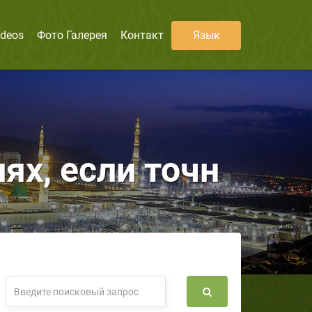
ideos
Фото Галерея
Контакт
Язык
х, если точн