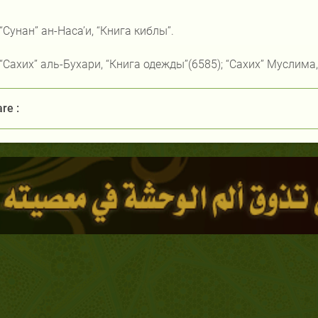
]‘‘Сунан’’ ан-Наса’и, ‘‘Книга киблы’’.
]‘‘Сахих’’ аль-Бухари, ‘‘Книга одежды’’(6585); ‘‘Сахих’’ Муслима
re :