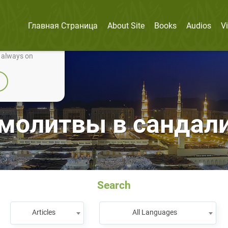
Главная Страница
About Site
Books
Audios
V
nually improve it.
e always on
молитвы в сандалия
Search
Articles
All Languages