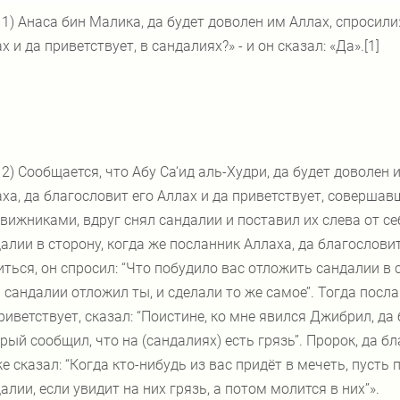
 Анаса бин Малика, да будет доволен им Аллах, спросили:
х и да приветствует, в сандалиях?» - и он сказал: «Да».[1]
 Сообщается, что Абу Са‘ид аль-Худри, да будет доволен и
ха, да благословит его Аллах и да приветствует, соверша
вижниками, вдруг снял сандалии и поставил их слева от се
алии в сторону, когда же посланник Аллаха, да благословит
ться, он спросил: ‘‘Что побудило вас отложить сандалии в ст
 сандалии отложил ты, и сделали то же самое’’. Тогда посл
риветствует, сказал: ‘‘Поистине, ко мне явился Джибрил, да
рый сообщил, что на (сандалиях) есть грязь’’. Пророк, да б
е сказал: ‘‘Когда кто-нибудь из вас придёт в мечеть, пусть
алии, если увидит на них грязь, а потом молится в них’’».