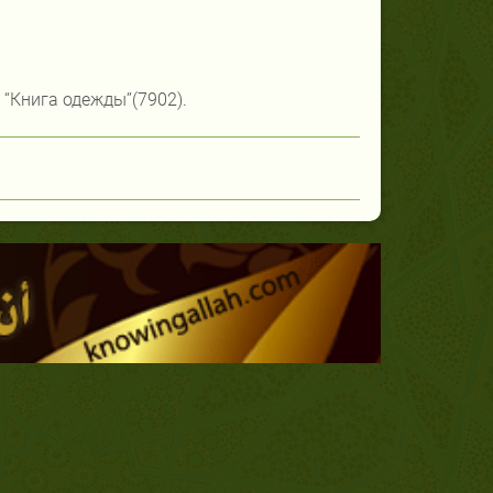
, ‘‘Книга одежды’’(7902).