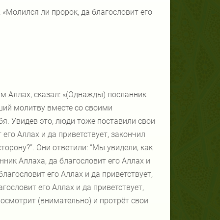
 «Молился ли пророк, да благословит его
м Аллах, сказал: «(Однажды) посланник
вший молитву вместе со своими
бя. Увидев это, люди тоже поставили свои
 его Аллах и да приветствует, закончил
орону?’’. Они ответили: ‘‘Мы увидели, как
анник Аллаха, да благословит его Аллах и
 благословит его Аллах и да приветствует,
лагословит его Аллах и да приветствует,
 посмотрит (внимательно) и протрёт свои