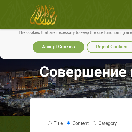
We use cookies to make our site work well for you and so we can conti
The cookies that are necessary to keep the site functioning ar
Accept Cookies
Reject Cookies
Совершение 
Title
Content
Category