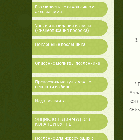
Его милость по отношению к
ахль аз-зима
Уроки и назидания из сиры
(жизнеописания пророка)
3.
Поклонение посланника
Описание молитвы посланника
Превосходные культурные
* 
ценности из биог
Алла
Издания сайта
когд
сним
ЭНЦИКЛОПЕДИЯ ЧУДЕС В
КОРАНЕ И СУННЕ
Послание для неверующих в
---