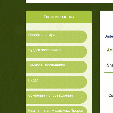
Главное меню
Пророк как муж
Under
Art
Чудеса посланника
Sha
Личность посланника
Видео
Со
Сомнения и опровержения
Кем является Мухаммад, Пророк