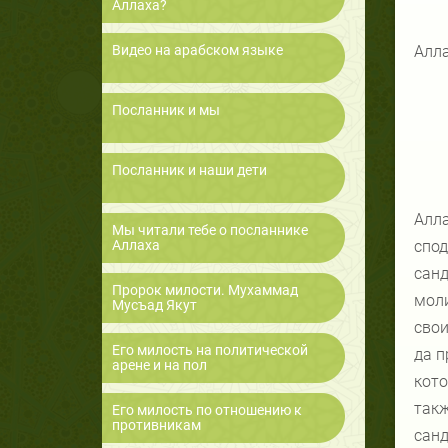
Аллаха?
1)
Видео на арабском языке
Алла
Посланник и мы
Посланник и наши дети
2)
Алла
Мы читали тебе о посланнике
Аллаха
спод
санд
Пророк милости. Мухаммад
моли
Мусъад Якут
свои
Его милость на политической
да п
арене и на пол
кото
такж
Его милость по отношению к
противникам
санд