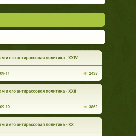
м и его антирассовая политика - XXIV
-09-11
2438
м и его антирассовая политика - XXII
-09-10
3862
м и его антирассовая политика - XX