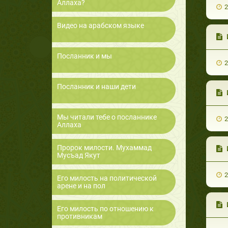
Аллаха?
2
Видео на арабском языке
Посланник и мы
2
Посланник и наши дети
Мы читали тебе о посланнике
2
Аллаха
Пророк милости. Мухаммад
Мусъад Якут
2
Его милость на политической
арене и на пол
Его милость по отношению к
противникам