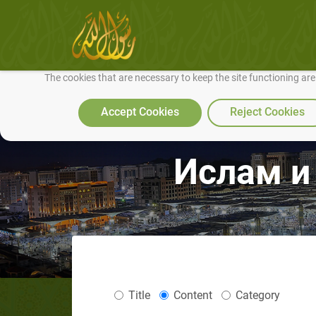
We use cookies to make our site work well for you and so we can conti
The cookies that are necessary to keep the site functioning ar
Accept Cookies
Reject Cookies
Ислам и
Title
Content
Category