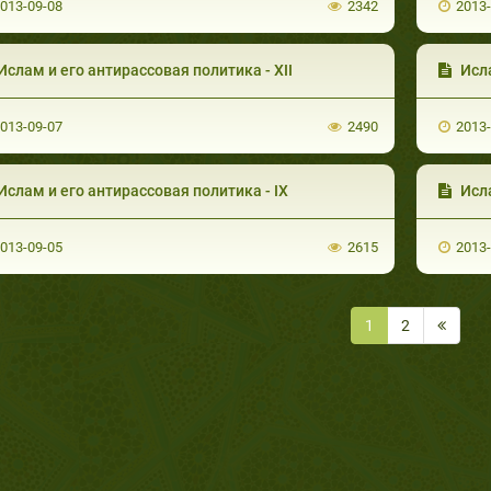
013-09-08
2342
2013
Ислам и его антирассовая политика - XII
Исла
013-09-07
2490
2013
Ислам и его антирассовая политика - IX
Исла
013-09-05
2615
2013
1
2