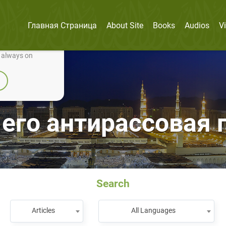
Главная Страница
About Site
Books
Audios
V
nually improve it.
e always on
 его антирассовая 
Search
Articles
All Languages