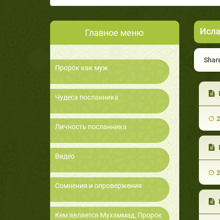
Исла
Главное меню
Share
Пророк как муж
Чудеса посланника
2
Личность посланника
Видео
2
Сомнения и опровержения
Кем является Мухаммад, Пророк