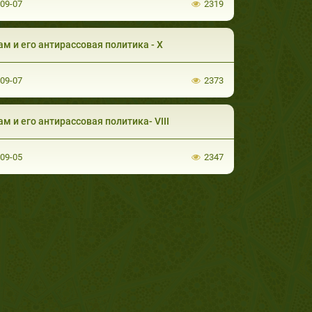
-09-07
2319
м и его антирассовая политика - X
-09-07
2373
м и его антирассовая политика- VIII
-09-05
2347