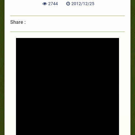
2744
2012/12/25
Share :