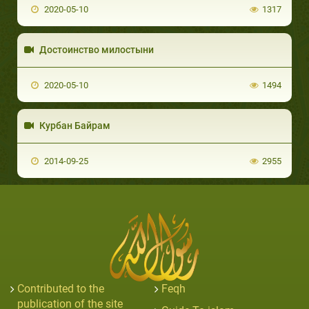
2020-05-10
1317
Достоинство милостыни
2020-05-10
1494
Курбан Байрам
2014-09-25
2955
Contributed to the
Feqh
publication of the site