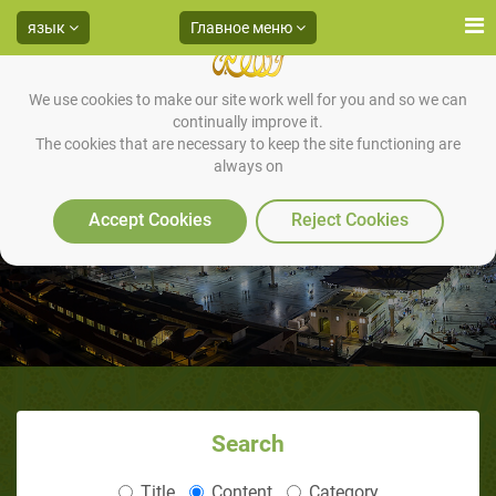
язык
Главное меню
We use cookies to make our site work well for you and so we can
continually improve it.
The cookies that are necessary to keep the site functioning are
always on
Скромность и смирение
Accept Cookies
Reject Cookies
Search
Title
Content
Category