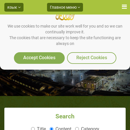
язык
Главное меню
We use cookies to make our site work well for you and so we can
continually improve it.
The cookies that are necessary to keep the site functioning are
always on
Этикет поста
Accept Cookies
Reject Cookies
Search
Title
Content
Category